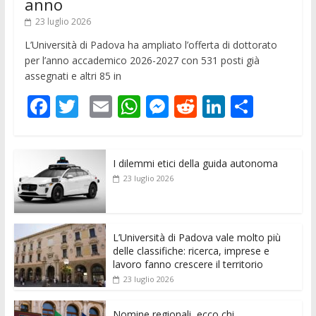
anno
23 luglio 2026
L’Università di Padova ha ampliato l’offerta di dottorato
per l’anno accademico 2026-2027 con 531 posti già
assegnati e altri 85 in
F
T
E
W
M
R
Li
C
ac
w
m
h
e
e
n
o
e
itt
ai
at
ss
d
k
n
I dilemmi etici della guida autonoma
b
er
l
s
e
di
e
di
23 luglio 2026
o
A
n
t
dI
vi
o
p
g
n
di
k
p
er
L’Università di Padova vale molto più
delle classifiche: ricerca, imprese e
lavoro fanno crescere il territorio
23 luglio 2026
Nomine regionali, ecco chi