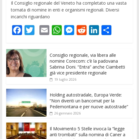
Il Consiglio regionale del Veneto ha completato una vasta
tornata di nomine in enti e organismi regionali. Diversi
incarichi riguardano
F
T
E
W
M
R
Li
C
ac
w
m
h
e
e
n
o
e
itt
ai
at
ss
d
k
n
Consiglio regionale, via libera alle
b
er
l
s
e
di
e
di
nomine Corecom: c’è la padovana
o
A
n
t
dI
vi
Sabrina Doni. “Entra” anche Ciambetti
già vice presidente regionale
o
p
g
n
di
19 luglio 2026
k
p
er
Holding autostradale, Europa Verde:
“Non diventi un bancomat per la
Pedemontana e per nuove autostrade”
26 gennaio 2026
Il Movimento 5 Stelle invoca la “legge
anti trombati” sulla nomina di Caner a