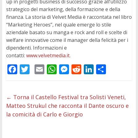
up in progetti business di successo grazie all’utilizzo
strategico del marketing, della formazione e della
finanza. La storia di Velvet Media è raccontata nel libro
“Marketing Heroes”, nel quale emerge lo stile
aziendale basato su manga e rock and roll e scelte di
welfare innovative come il manager della felicità per i
dipendenti. Informazioni e
contatti:
www.velvetmedia.it
.
F
T
E
W
M
R
Li
C
ac
w
m
h
e
e
n
o
e
itt
ai
at
ss
d
k
n
b
er
l
s
e
di
e
di
←
Torna il Castello Festival tra Solisti Veneti,
Matteo Strukul che racconta il Dante oscuro e
o
A
n
t
dI
vi
la comicità di Carlo e Giorgio
o
p
g
n
di
k
p
er