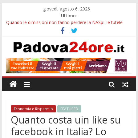
giovedì, agosto 6, 2026
Ultimo:
Quando le dimissioni non fanno perdere la NASpI: le tutele
previste nei casi di violenza di genere
Ferragosto in Prato della Valle, da Tracy Spencer a Valeria
Rossi: musica e fuochi
Notizie di Padova ore 10: Hiroshima, nuovo corso MedTech,
viabilità e imprese sui mercati esteri
Notizie di Padova alle ore 21: SIT torna all’utile, crescono le
auto nuove e concorsi comunali
Transizione 4.0, più tempo alle imprese del Padovano:
prorogate le comunicazioni sugli investimenti
Economia e Risparmio
FEATURED
Quanto costa uin like su
facebook in Italia? Lo