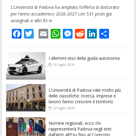
L’Università di Padova ha ampliato l’offerta di dottorato
per l’anno accademico 2026-2027 con 531 posti già
assegnati e altri 85 in
F
T
E
W
M
R
Li
C
ac
w
m
h
e
e
n
o
e
itt
ai
at
ss
d
k
n
I dilemmi etici della guida autonoma
b
er
l
s
e
di
e
di
23 luglio 2026
o
A
n
t
dI
vi
o
p
g
n
di
k
p
er
L’Università di Padova vale molto più
delle classifiche: ricerca, imprese e
lavoro fanno crescere il territorio
23 luglio 2026
Nomine regionali, ecco chi
rappresenterà Padova negli enti:
dall’Ater all’Esu fino al Corecom