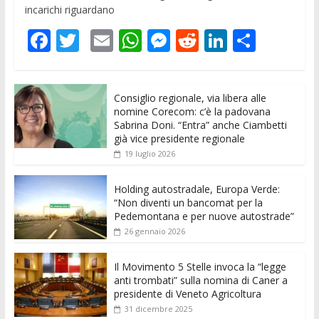
incarichi riguardano
F
T
E
W
M
R
Li
C
ac
w
m
h
e
e
n
o
e
itt
ai
at
ss
d
k
n
Consiglio regionale, via libera alle
b
er
l
s
e
di
e
di
nomine Corecom: c’è la padovana
o
A
n
t
dI
vi
Sabrina Doni. “Entra” anche Ciambetti
già vice presidente regionale
o
p
g
n
di
19 luglio 2026
k
p
er
Holding autostradale, Europa Verde:
“Non diventi un bancomat per la
Pedemontana e per nuove autostrade”
26 gennaio 2026
Il Movimento 5 Stelle invoca la “legge
anti trombati” sulla nomina di Caner a
presidente di Veneto Agricoltura
31 dicembre 2025