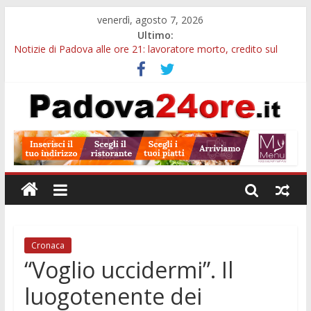
venerdì, agosto 7, 2026
Ultimo:
Notizie di Padova alle ore 21: lavoratore morto, credito sul
gasolio e IA nei Comuni
Sicurezza esodo estivo Padova: più controlli su strade, stazioni
e treni
Bonus trasporto pubblico Veneto: 200 euro per l’abbonamento
annuale
Notizie di Padova alle ore 10: arresto, fermata Busitalia e
tregua dal caldo
Slow Looking agli Eremitani: un’ora per osservare davvero
un’opera
Cronaca
“Voglio uccidermi”. Il
luogotenente dei