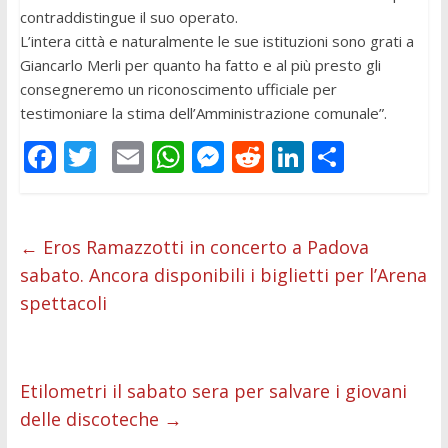
contraddistingue il suo operato.
L’intera città e naturalmente le sue istituzioni sono grati a
Giancarlo Merli per quanto ha fatto e al più presto gli
consegneremo un riconoscimento ufficiale per
testimoniare la stima dell’Amministrazione comunale”.
F
T
E
W
M
R
Li
C
ac
w
m
h
e
e
n
o
e
itt
ai
at
ss
d
k
n
b
er
l
s
e
di
e
di
←
Eros Ramazzotti in concerto a Padova
sabato. Ancora disponibili i biglietti per l’Arena
o
A
n
t
dI
vi
spettacoli
o
p
g
n
di
k
p
er
Etilometri il sabato sera per salvare i giovani
delle discoteche
→