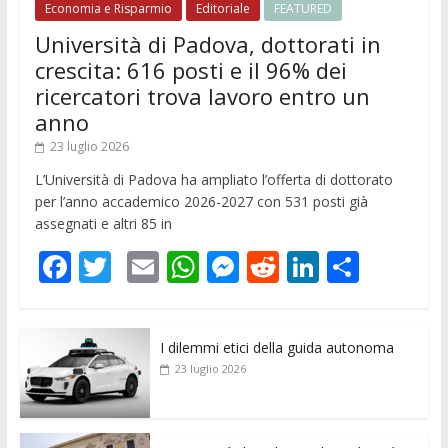
Economia e Risparmio
Editoriale
FEATURED
Università di Padova, dottorati in
crescita: 616 posti e il 96% dei
ricercatori trova lavoro entro un
anno
23 luglio 2026
L’Università di Padova ha ampliato l’offerta di dottorato
per l’anno accademico 2026-2027 con 531 posti già
assegnati e altri 85 in
F
T
E
W
M
R
Li
C
ac
w
m
h
e
e
n
o
e
itt
ai
at
ss
d
k
n
I dilemmi etici della guida autonoma
b
er
l
s
e
di
e
di
23 luglio 2026
o
A
n
t
dI
vi
o
p
g
n
di