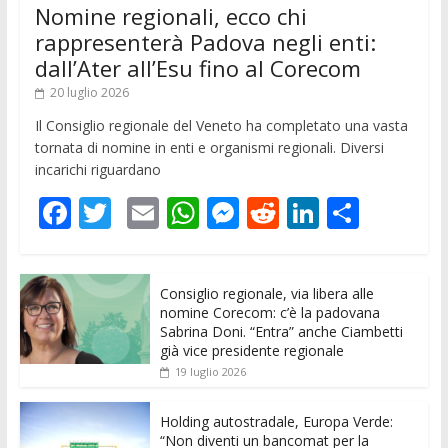
Nomine regionali, ecco chi
rappresenterà Padova negli enti:
dall’Ater all’Esu fino al Corecom
20 luglio 2026
Il Consiglio regionale del Veneto ha completato una vasta
tornata di nomine in enti e organismi regionali. Diversi
incarichi riguardano
F
T
E
W
M
R
Li
C
ac
w
m
h
e
e
n
o
e
itt
ai
at
ss
d
k
n
Consiglio regionale, via libera alle
b
er
l
s
e
di
e
di
nomine Corecom: c’è la padovana
o
A
n
t
dI
vi
Sabrina Doni. “Entra” anche Ciambetti
già vice presidente regionale
o
p
g
n
di
19 luglio 2026
k
p
er
Holding autostradale, Europa Verde:
“Non diventi un bancomat per la