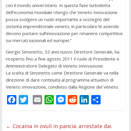
con il mondo universitario. In questa fase turbolenta
dell’economia mondiale ritengo che Veneto Innovazione
possa svolgere un ruolo importante a sostegno del
sistema imprenditoriale veneto, in particolare le aziende
devono puntare sull’innovazione per rimanere competitive
sui mercati nazionali ed europei.”
Giorgio Simonetto, 53 anni nuovo Direttore Generale, ha
ricoperto fino a fine agosto 2011 il ruolo di Presidente e
Amministratore Delegato di Veneto Innovazione.
La scelta di Simonetto come Direttore Generale va nella
direzione di dare continuità al programma attuativo di
Veneto Innovazione, condiviso dalla Regione del Veneto.
F
T
E
W
M
R
Li
C
ac
w
m
h
e
e
n
o
e
itt
ai
at
ss
d
k
n
b
er
l
s
e
di
e
di
←
Cocaina in ovuli in pancia: arrestate dai