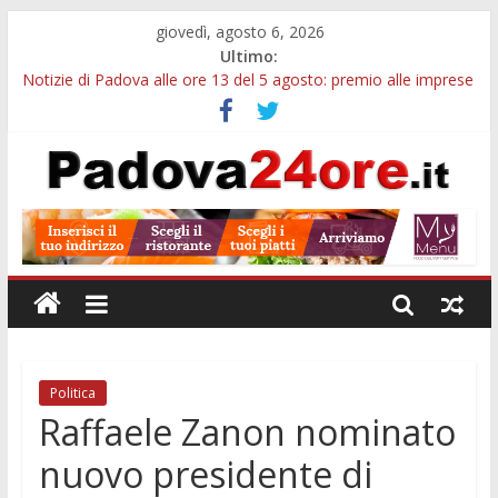
giovedì, agosto 6, 2026
Ultimo:
Notizie di Padova alle ore 13 del 5 agosto: premio alle imprese
green e stretta sull’acqua
Notizie di Padova alle ore 21: SIT torna all’utile, crescono le
auto nuove e concorsi comunali
Transizione 4.0, più tempo alle imprese del Padovano:
prorogate le comunicazioni sugli investimenti
Quando le dimissioni non fanno perdere la NASpI: le tutele
previste nei casi di violenza di genere
Malattie neurodegenerative, uno studio dell’Università di
Padova parte dall’infiammazione intestinale
Politica
Raffaele Zanon nominato
nuovo presidente di