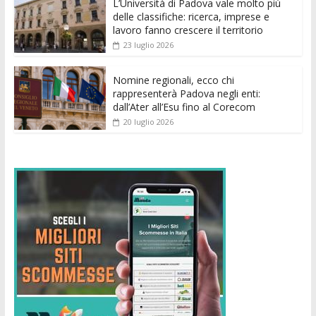
k
p
er
L’Università di Padova vale molto più
delle classifiche: ricerca, imprese e
lavoro fanno crescere il territorio
23 luglio 2026
Nomine regionali, ecco chi
rappresenterà Padova negli enti:
dall’Ater all’Esu fino al Corecom
20 luglio 2026