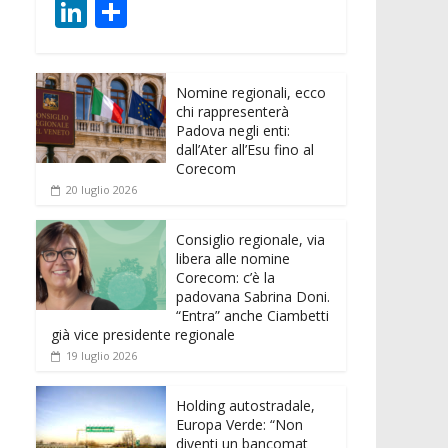
ac
w
m
h
e
e
Li
C
e
itt
ai
at
ss
d
n
o
b
er
l
s
e
di
k
n
o
A
n
t
Nomine regionali, ecco
e
di
chi rappresenterà
o
p
g
dI
vi
Padova negli enti:
dall’Ater all’Esu fino al
k
p
er
n
di
Corecom
20 luglio 2026
Consiglio regionale, via
libera alle nomine
Corecom: c’è la
padovana Sabrina Doni.
“Entra” anche Ciambetti
già vice presidente regionale
19 luglio 2026
Holding autostradale,
Europa Verde: “Non
diventi un bancomat