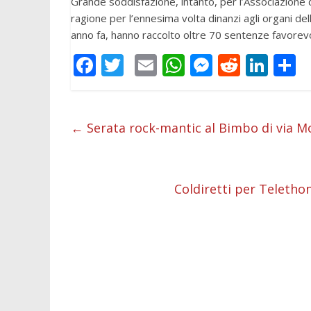
Grande soddisfazione, intanto, per l’Associazione
ragione per l’ennesima volta dinanzi agli organi della
anno fa, hanno raccolto oltre 70 sentenze favorevol
F
T
E
W
M
R
Li
C
ac
w
m
h
e
e
n
o
e
itt
ai
at
ss
d
k
n
b
er
l
s
e
di
e
d
←
Serata rock-mantic al Bimbo di via Mo
o
A
n
t
dI
v
o
p
g
n
d
Coldiretti per Telethon
k
p
er