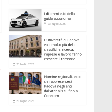
e
itt
ai
at
ss
d
n
o
b
er
l
s
e
di
k
n
o
A
n
t
I dilemmi etici della
e
di
guida autonoma
o
p
g
dI
vi
23 luglio 2026
k
p
er
n
di
L’Università di Padova
vale molto più delle
classifiche: ricerca,
imprese e lavoro fanno
crescere il territorio
23 luglio 2026
→
Nomine regionali, ecco
chi rappresenterà
Padova negli enti:
dall’Ater all’Esu fino al
Corecom
20 luglio 2026