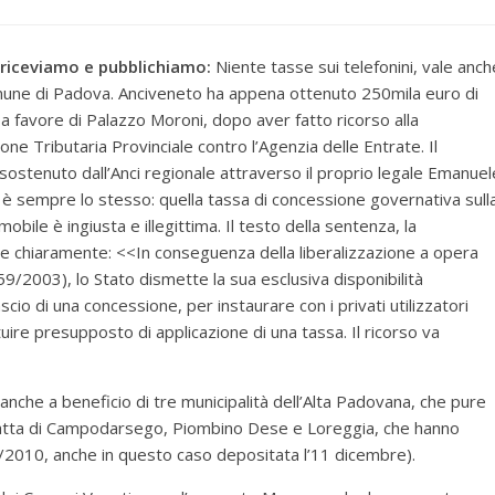
i riceviamo e pubblichiamo:
Niente tasse sui telefonini, vale anch
mune di Padova. Anciveneto ha appena ottenuto 250mila euro di
a favore di Palazzo Moroni, dopo aver fatto ricorso alla
ne Tributaria Provinciale contro l’Agenzia delle Entrate. Il
, sostenuto dall’Anci regionale attraverso il proprio legale Emanuel
è sempre lo stesso: quella tassa di concessione governativa sull
mobile è ingiusta e illegittima. Il testo della sentenza, la
e chiaramente: <<In conseguenza della liberalizzazione a opera
9/2003), lo Stato dismette la sua esclusiva disponibilità
lascio di una concessione, per instaurare con i privati utilizzatori
uire presupposto di applicazione di una tassa. Il ricorso va
nche a beneficio di tre municipalità dell’Alta Padovana, che pure
tratta di Campodarsego, Piombino Dese e Loreggia, che hanno
/2010, anche in questo caso depositata l’11 dicembre).