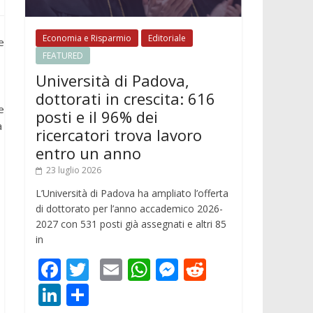
Economia e Risparmio
Editoriale
e
FEATURED
Università di Padova,
dottorati in crescita: 616
e
posti e il 96% dei
a
ricercatori trova lavoro
entro un anno
23 luglio 2026
L’Università di Padova ha ampliato l’offerta
di dottorato per l’anno accademico 2026-
2027 con 531 posti già assegnati e altri 85
in
F
T
E
W
M
R
ac
w
m
h
e
e
Li
C