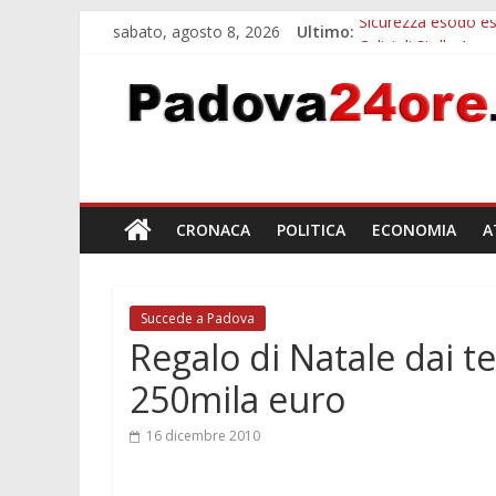
sabato, agosto 8, 2026
Ultimo:
Sicurezza esodo est
Calici di Stelle Ar
Notizie di Padova a
Notizie di Padova 
Bando sicurezza ur
CRONACA
POLITICA
ECONOMIA
A
Succede a Padova
Regalo di Natale dai t
250mila euro
16 dicembre 2010