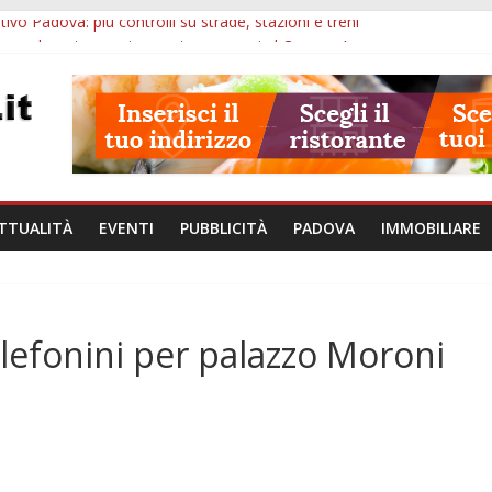
ivo Padova: più controlli su strade, stazioni e treni
zergrande: astronomia, musica e sapori al Casone Azzurro
lle ore 10: censimento a Monselice, arresto antidroga e siccità
alle ore 23: maltrattamenti, arresto a Limena e progetto Cool Shop
bana Veneto: 650mila euro per Comuni e Polizie locali
TTUALITÀ
EVENTI
PUBBLICITÀ
PADOVA
IMMOBILIARE
elefonini per palazzo Moroni