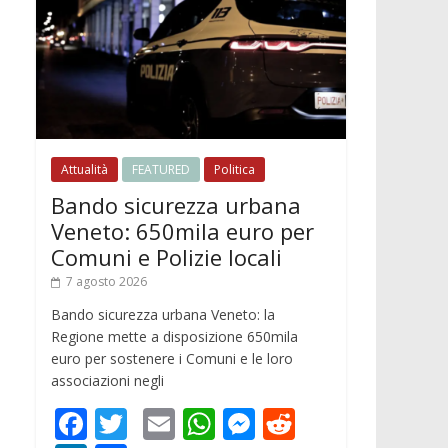
Attualità
FEATURED
Politica
Bando sicurezza urbana
Veneto: 650mila euro per
Comuni e Polizie locali
7 agosto 2026
Bando sicurezza urbana Veneto: la
Regione mette a disposizione 650mila
euro per sostenere i Comuni e le loro
associazioni negli
F
T
E
W
M
R