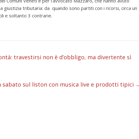
 dei Comuni Veneti e per l’avvocato Mazzaro, che hanno avuto
 giustizia tributaria: da quando sono partiti con i ricorsi, circa un
i e soltanto 3 contrarie.
i
ntà: travestirsi non è d’obbligo, ma divertente sì
i
i
 sabato sul liston con musica live e prodotti tipici