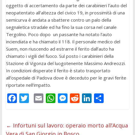
oggetto di accertamento da parte dei carabinieri l’auto del
neopatentato all’altezza del civico 19, in prossimità di una
semicurva è andata a sbattere contro un palo della
segnaletica stradale ed ha fino la sua corsa nel canale
Tergolino. Poco dopo un passante ha notato l’auto
inciendiata e ha chiamato il 118. Il personale medico del
Suem, non riuscendo ad estrarre il ferito dall’auto ha
chiamato i vigili del fuoco. Sul posto i carabinieri della
Stazione di Vigonza del luogotenente Massimo Andreozzi.
In condizioni disperate il ferito è stato trasportato
all’ospedale di Padova dove è deceduto per le gravi ferite
riportate nell’impatto.
F
T
E
W
M
R
Li
C
ac
w
m
h
e
e
n
o
e
itt
ai
at
ss
d
k
n
b
er
l
s
e
di
e
di
←
Infortuni sul lavoro: operaio morto all’Acqua
Vera di San Giorgio in Bosco