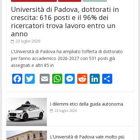
Università di Padova, dottorati in
crescita: 616 posti e il 96% dei
ricercatori trova lavoro entro un
anno
23 luglio 2026
L’Università di Padova ha ampliato l’offerta di dottorato
per l’anno accademico 2026-2027 con 531 posti già
assegnati e altri 85 in
F
T
E
W
M
R
Li
C
ac
w
m
h
e
e
n
o
e
itt
ai
at
ss
d
k
n
I dilemmi etici della guida autonoma
b
er
l
s
e
di
e
di
23 luglio 2026
o
A
n
t
dI
vi
o
p
g
n
di
k
p
er
L’Università di Padova vale molto più