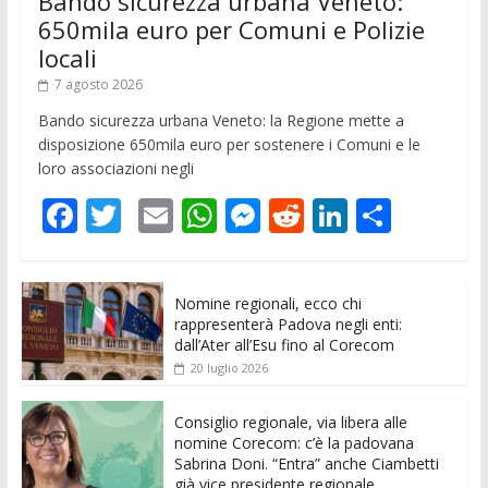
Bando sicurezza urbana Veneto:
650mila euro per Comuni e Polizie
locali
7 agosto 2026
Bando sicurezza urbana Veneto: la Regione mette a
disposizione 650mila euro per sostenere i Comuni e le
loro associazioni negli
F
T
E
W
M
R
Li
C
ac
w
m
h
e
e
n
o
e
itt
ai
at
ss
d
k
n
Nomine regionali, ecco chi
b
er
l
s
e
di
e
di
rappresenterà Padova negli enti:
o
A
n
t
dI
vi
dall’Ater all’Esu fino al Corecom
20 luglio 2026
o
p
g
n
di
k
p
er
Consiglio regionale, via libera alle
nomine Corecom: c’è la padovana
Sabrina Doni. “Entra” anche Ciambetti
già vice presidente regionale