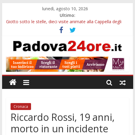
lunedì, agosto 10, 2026
Ultimo:
Giotto sotto le stelle, dieci visite animate alla Cappella degli
Scrovegni a settembre
Notizie di Padova alle ore 23: borse Eni, musei gratuiti e
scadenze universitarie
Concorso Claudio Scimone, 14mila euro ai giovani musicisti:
candidature entro ottobre
Gemellaggi internazionali, 100mila euro ai Comuni veneti:
domande entro il 7 settembre
Alloggi ESU Padova 2026-2027: requisiti, scadenze e domanda
per ottenere un posto letto
Cronaca
Riccardo Rossi, 19 anni,
morto in un incidente