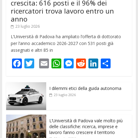
crescita: 616 posti e il 96% dei
ricercatori trova lavoro entro un
anno
23 luglio 2026
L’Università di Padova ha ampliato l’offerta di dottorato
per l’anno accademico 2026-2027 con 531 posti già
assegnati e altri 85 in
F
T
E
W
M
R
Li
C
ac
w
m
h
e
e
n
o
e
itt
ai
at
ss
d
k
n
I dilemmi etici della guida autonoma
b
er
l
s
e
di
e
di
23 luglio 2026
o
A
n
t
dI
vi
o
p
g
n
di
k
p
er
L’Università di Padova vale molto più
delle classifiche: ricerca, imprese e
lavoro fanno crescere il territorio