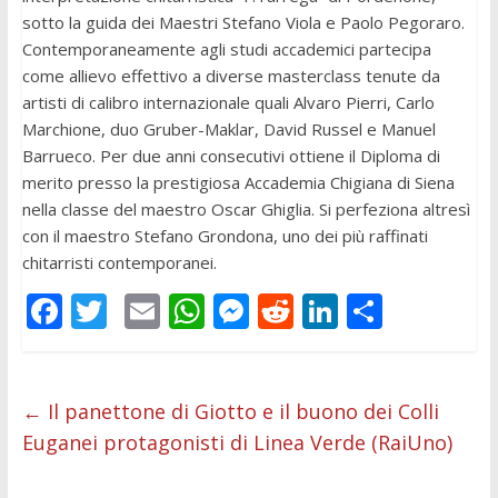
sotto la guida dei Maestri Stefano Viola e Paolo Pegoraro.
Contemporaneamente agli studi accademici partecipa
come allievo effettivo a diverse masterclass tenute da
artisti di calibro internazionale quali Alvaro Pierri, Carlo
Marchione, duo Gruber-Maklar, David Russel e Manuel
Barrueco. Per due anni consecutivi ottiene il Diploma di
merito presso la prestigiosa Accademia Chigiana di Siena
nella classe del maestro Oscar Ghiglia. Si perfeziona altresì
con il maestro Stefano Grondona, uno dei più raffinati
chitarristi contemporanei.
F
T
E
W
M
R
Li
C
ac
w
m
h
e
e
n
o
e
itt
ai
at
ss
d
k
n
b
er
l
s
e
di
e
di
←
Il panettone di Giotto e il buono dei Colli
Euganei protagonisti di Linea Verde (RaiUno)
o
A
n
t
dI
vi
o
p
g
n
di