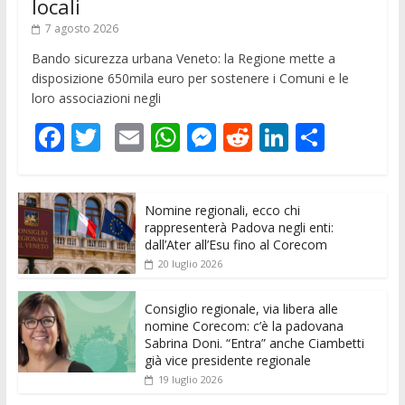
locali
7 agosto 2026
Bando sicurezza urbana Veneto: la Regione mette a
disposizione 650mila euro per sostenere i Comuni e le
loro associazioni negli
F
T
E
W
M
R
Li
C
ac
w
m
h
e
e
n
o
e
itt
ai
at
ss
d
k
n
Nomine regionali, ecco chi
b
er
l
s
e
di
e
di
rappresenterà Padova negli enti:
o
A
n
t
dI
vi
dall’Ater all’Esu fino al Corecom
20 luglio 2026
o
p
g
n
di
k
p
er
Consiglio regionale, via libera alle
nomine Corecom: c’è la padovana
Sabrina Doni. “Entra” anche Ciambetti
già vice presidente regionale
19 luglio 2026