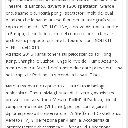
Theatre” di Lanzhou, davanti a 1200 spettatori. Grande
entusiasmo e curiosità per gli spettatori, molti dei quali
bambini, che lo hanno atteso fuori per un autografo sulla
copia del suo cd LIVE IN CHINA, a breve distribuito anche
in Europa, che include parte del concerto per chitarra e
orchestra, proposto durante la tournée con I SOLISTI
VENETI del 2013.
Ad inizio 2015 Tamai tonerà sul palcoscenico ad Hong
Kong, Shanghai e Suzhou, lungo le rive del Fiume Azzurro,
mentre sono in fase di definizione due date primaverili. Una
nella capitale Pechino, la seconda a Lasa in Tibet.
Nato a Padova il 30 aprile 1979, laureato in biologia
molecolare, Tamai inizia gli studi di chitarra giovanissimo
presso il conservatorio “Cesare Pollini” di Padova, fino al
compimento medio (VIII anno), per poi conseguire il
diploma presso il conservatorio “A. Steffani” di Castelfranco
Veneto (TV). Si perfeziona per 4 anni all’Accademia di
interpretazione chitarristica “F.Tàrrega” di Pordenone,