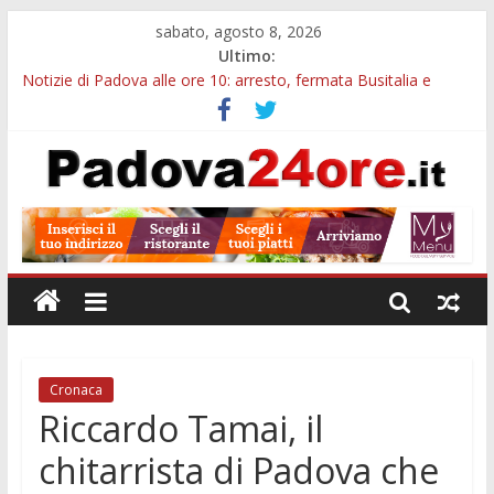
sabato, agosto 8, 2026
Ultimo:
Notizie di Padova alle ore 10: arresto, fermata Busitalia e
tregua dal caldo
Notizie di Padova alle ore 23: maltrattamenti, arresto a
Limena e progetto Cool Shop
Bando sicurezza urbana Veneto: 650mila euro per Comuni e
Polizie locali
Sicurezza esodo estivo Padova: più controlli su strade, stazioni
e treni
Bonus trasporto pubblico Veneto: 200 euro per l’abbonamento
annuale
Cronaca
Riccardo Tamai, il
chitarrista di Padova che