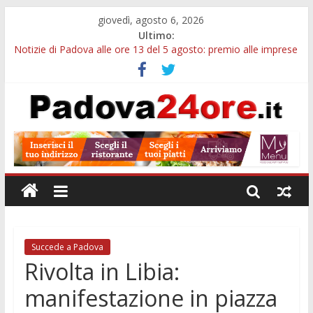
giovedì, agosto 6, 2026
Ultimo:
Notizie di Padova alle ore 13 del 5 agosto: premio alle imprese
green e stretta sull’acqua
Notizie di Padova alle ore 21: SIT torna all’utile, crescono le
auto nuove e concorsi comunali
Transizione 4.0, più tempo alle imprese del Padovano:
prorogate le comunicazioni sugli investimenti
Quando le dimissioni non fanno perdere la NASpI: le tutele
previste nei casi di violenza di genere
Malattie neurodegenerative, uno studio dell’Università di
Padova parte dall’infiammazione intestinale
Succede a Padova
Rivolta in Libia:
manifestazione in piazza