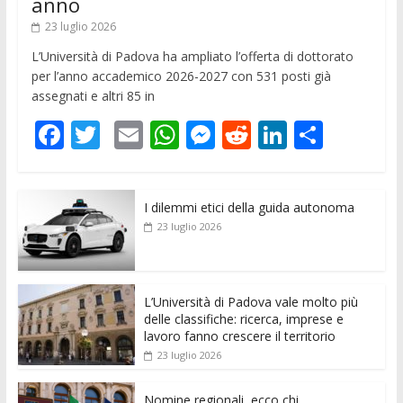
anno
23 luglio 2026
L’Università di Padova ha ampliato l’offerta di dottorato
per l’anno accademico 2026-2027 con 531 posti già
assegnati e altri 85 in
F
T
E
W
M
R
Li
C
ac
w
m
h
e
e
n
o
e
itt
ai
at
ss
d
k
n
I dilemmi etici della guida autonoma
b
er
l
s
e
di
e
di
23 luglio 2026
o
A
n
t
dI
vi
o
p
g
n
di
k
p
er
L’Università di Padova vale molto più
delle classifiche: ricerca, imprese e
lavoro fanno crescere il territorio
23 luglio 2026
Nomine regionali, ecco chi