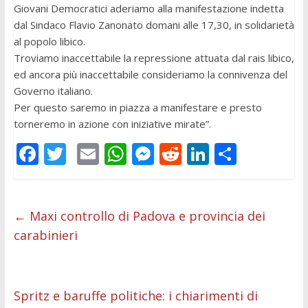
Giovani Democratici aderiamo alla manifestazione indetta
dal Sindaco Flavio Zanonato domani alle 17,30, in solidarietà
al popolo libico.
Troviamo inaccettabile la repressione attuata dal rais libico,
ed ancora più inaccettabile consideriamo la connivenza del
Governo italiano.
Per questo saremo in piazza a manifestare e presto
torneremo in azione con iniziative mirate”.
F
T
E
W
M
R
Li
C
ac
w
m
h
e
e
n
o
e
itt
ai
at
ss
d
k
n
b
er
l
s
e
di
e
di
←
Maxi controllo di Padova e provincia dei
carabinieri
o
A
n
t
dI
vi
o
p
g
n
di
k
p
er
Spritz e baruffe politiche: i chiarimenti di