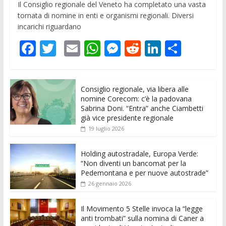
Il Consiglio regionale del Veneto ha completato una vasta
tornata di nomine in enti e organismi regionali. Diversi
incarichi riguardano
F
T
E
W
M
R
Li
C
ac
w
m
h
e
e
n
o
e
itt
ai
at
ss
d
k
n
Consiglio regionale, via libera alle
b
er
l
s
e
di
e
di
nomine Corecom: c’è la padovana
o
A
n
t
dI
vi
Sabrina Doni. “Entra” anche Ciambetti
già vice presidente regionale
o
p
g
n
di
19 luglio 2026
k
p
er
Holding autostradale, Europa Verde:
“Non diventi un bancomat per la
Pedemontana e per nuove autostrade”
26 gennaio 2026
Il Movimento 5 Stelle invoca la “legge
anti trombati” sulla nomina di Caner a