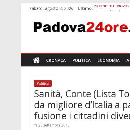
sabato, agosto 8, 2026
Ultimo:
Notizie di Padova a
Notizie di Padova 
Bando sicurezza ur
Sicurezza esodo est
Bonus trasporto pu
CRONACA
POLITICA
ECONOMIA
A
Politica
Sanità, Conte (Lista To
da migliore d’Italia a p
fusione i cittadini div
26 settembre 2016