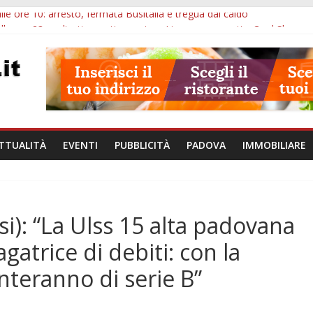
lle ore 10: arresto, fermata Busitalia e tregua dal caldo
alle ore 23: maltrattamenti, arresto a Limena e progetto Cool Shop
bana Veneto: 650mila euro per Comuni e Polizie locali
ivo Padova: più controlli su strade, stazioni e treni
bblico Veneto: 200 euro per l’abbonamento annuale
TTUALITÀ
EVENTI
PUBBLICITÀ
PADOVA
IMMOBILIARE
si): “La Ulss 15 alta padovana
agatrice di debiti: con la
enteranno di serie B”