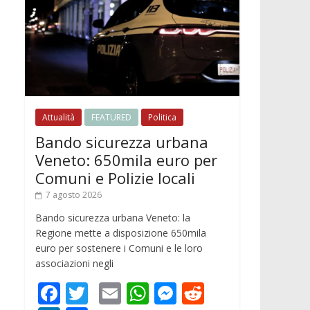
Attualità
FEATURED
Politica
Bando sicurezza urbana
Veneto: 650mila euro per
Comuni e Polizie locali
7 agosto 2026
Bando sicurezza urbana Veneto: la
Regione mette a disposizione 650mila
euro per sostenere i Comuni e le loro
associazioni negli
F
T
E
W
M
R