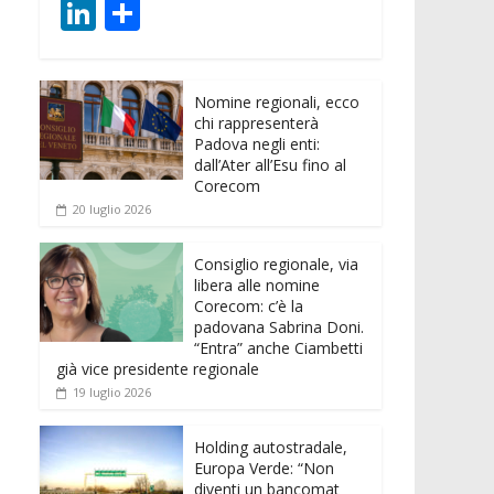
ac
w
m
h
e
e
Li
C
e
itt
ai
at
ss
d
n
o
b
er
l
s
e
di
k
n
o
A
n
t
Nomine regionali, ecco
e
di
chi rappresenterà
o
p
g
dI
vi
Padova negli enti:
dall’Ater all’Esu fino al
k
p
er
n
di
Corecom
20 luglio 2026
Consiglio regionale, via
libera alle nomine
Corecom: c’è la
padovana Sabrina Doni.
“Entra” anche Ciambetti
già vice presidente regionale
19 luglio 2026
Holding autostradale,
Europa Verde: “Non
diventi un bancomat