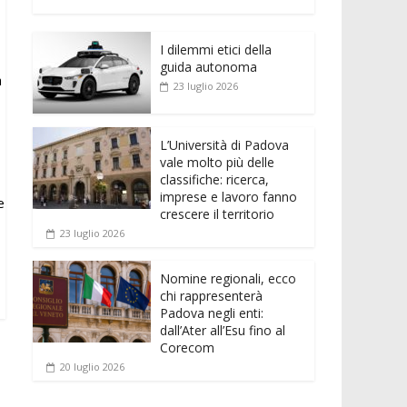
e
itt
ai
at
ss
d
n
o
b
er
l
s
e
di
k
n
o
A
n
t
I dilemmi etici della
e
di
guida autonoma
o
p
g
a
dI
vi
23 luglio 2026
k
p
er
n
di
L’Università di Padova
vale molto più delle
classifiche: ricerca,
imprese e lavoro fanno
e
crescere il territorio
23 luglio 2026
Nomine regionali, ecco
chi rappresenterà
Padova negli enti:
dall’Ater all’Esu fino al
Corecom
20 luglio 2026