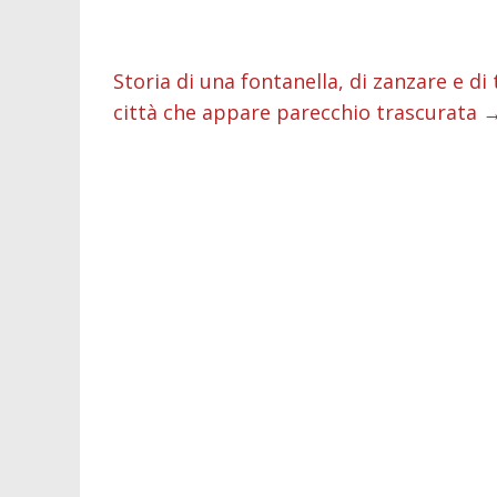
o
p
g
n
d
k
p
er
Storia di una fontanella, di zanzare e di 
città che appare parecchio trascurata