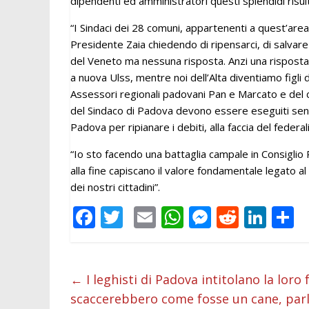
dipendenti ed amministratori questi splendidi risult
“I Sindaci dei 28 comuni, appartenenti a quest’area”
Presidente Zaia chiedendo di ripensarci, di salvare
del Veneto ma nessuna risposta. Anzi una risposta
a nuova Ulss, mentre noi dell’Alta diventiamo figli 
Assessori regionali padovani Pan e Marcato e del co
del Sindaco di Padova devono essere eseguiti senz
Padova per ripianare i debiti, alla faccia del feder
“Io sto facendo una battaglia campale in Consiglio
alla fine capiscano il valore fondamentale legato al
dei nostri cittadini”.
F
T
E
W
M
R
Li
C
ac
w
m
h
e
e
n
o
e
itt
ai
at
ss
d
k
n
b
er
l
s
e
di
e
d
←
I leghisti di Padova intitolano la loro
scaccerebbero come fosse un cane, par
o
A
n
t
dI
v