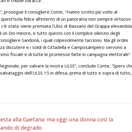
ati e chiude baracca”.
, prosegue il consigliere Conte, “Hanno scritto più volte al
 quest’isola felice all’interno di un panorama non sempre virtuoso
 c’è stata: viene premiata l’Ulss di Bassano del Grappa elevandol
di un Dio minore, e tutto questo con il complice silenzio degli
nsigliere Sandonà, i quali colpevolmente tacciono. Ma gli ordini
a discutere e i soldi di Cittadella e Camposampiero servono a
alismo fiscale e di tutte le promesse fatte in campagna elettorale”.
 Regionale, per salvare la nostra ULSS”, conclude Conte, “Spero ch
 salvataggio dell’ULSS 15 in difesa, prima di tutto e sopra di tutto,
i
 festa alla Gaetana: ma oggi una donna così la
lando di degrado
i