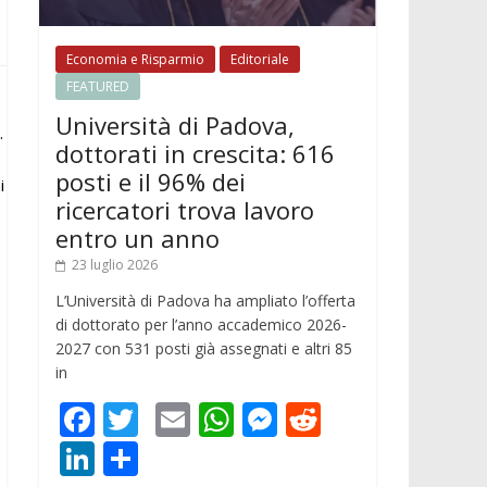
Economia e Risparmio
Editoriale
FEATURED
Università di Padova,
.
dottorati in crescita: 616
posti e il 96% dei
i
ricercatori trova lavoro
entro un anno
23 luglio 2026
L’Università di Padova ha ampliato l’offerta
di dottorato per l’anno accademico 2026-
2027 con 531 posti già assegnati e altri 85
in
e
F
T
E
W
M
R
ac
w
m
h
e
e
Li
C