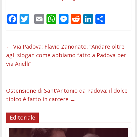
F
T
E
W
M
R
Li
C
ac
w
m
h
e
e
n
o
e
itt
ai
at
ss
d
k
n
b
er
l
s
e
di
e
di
←
Via Padova: Flavio Zanonato, “Andare oltre
agli slogan come abbiamo fatto a Padova per
o
A
n
t
dI
vi
via Anelli”
o
p
g
n
di
k
p
er
Ostensione di Sant’Antonio da Padova: il dolce
tipico è fatto in carcere
→
Editoriale