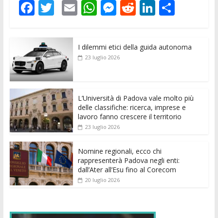
F
T
E
W
M
R
Li
C
ac
w
m
h
e
e
n
o
e
itt
ai
at
ss
d
k
n
I dilemmi etici della guida autonoma
b
er
l
s
e
di
e
di
23 luglio 2026
o
A
n
t
dI
vi
o
p
g
n
di
k
p
er
L’Università di Padova vale molto più
delle classifiche: ricerca, imprese e
lavoro fanno crescere il territorio
23 luglio 2026
Nomine regionali, ecco chi
rappresenterà Padova negli enti:
dall’Ater all’Esu fino al Corecom
20 luglio 2026