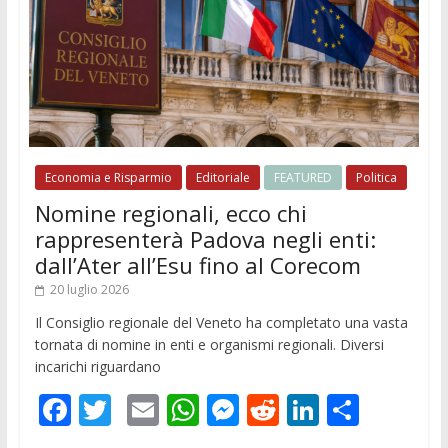
Economia e Risparmio
Editoriale
FEATURED
Politica
Nomine regionali, ecco chi
rappresenterà Padova negli enti:
dall’Ater all’Esu fino al Corecom
20 luglio 2026
Il Consiglio regionale del Veneto ha completato una vasta
tornata di nomine in enti e organismi regionali. Diversi
incarichi riguardano
F
T
E
W
M
R
Li
C
ac
w
m
h
e
e
n
o