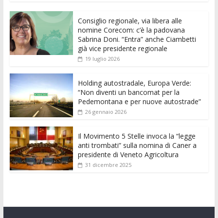
e
itt
ai
at
ss
d
k
n
Consiglio regionale, via libera alle
b
er
l
s
e
di
e
di
nomine Corecom: c’è la padovana
o
A
n
t
dI
vi
Sabrina Doni. “Entra” anche Ciambetti
già vice presidente regionale
o
p
g
n
di
19 luglio 2026
k
p
er
Holding autostradale, Europa Verde:
“Non diventi un bancomat per la
Pedemontana e per nuove autostrade”
26 gennaio 2026
Il Movimento 5 Stelle invoca la “legge
anti trombati” sulla nomina di Caner a
presidente di Veneto Agricoltura
31 dicembre 2025