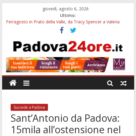
giovedì, agosto 6, 2026
Ultimo:
Ferragosto in Prato della Valle, da Tracy Spencer a Valeria
Rossi: musica e fuochi
Euganea Film Festival 2026: 49 opere e 18 anteprime nei Colli
Euganei
Notturni padovani al Museo della Natura e dell’Uomo: date e
biglietti
Organi in 3D al MUSME: il corpo umano si esplora con i visori
VR
Musei gratis a Padova per tutto agosto: chi entra e quali sedi
visitare
Succede a Padova
Sant’Antonio da Padova:
15mila all’ostensione nel