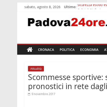
sabato, agosto 8, 2026
Ultimo:
Sicurezza esodo est
Calici di Stelle Ar
Notizie di Padova a
Notizie di Padova 
Bando sicurezza ur
CRONACA
POLITICA
ECONOMIA
A
Attualità
Scommesse sportive: se
pronostici in rete dagl
9 novembre 2017