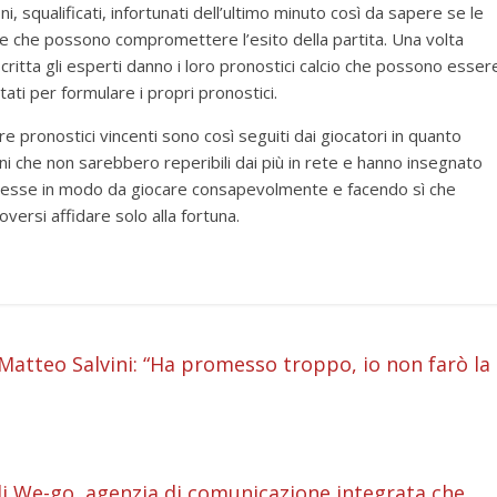
ni, squalificati, infortunati dell’ultimo minuto così da sapere se le
 che possono compromettere l’esito della partita. Una volta
 scritta gli esperti danno i loro pronostici calcio che possono esser
ati per formulare i propri pronostici.
 pronostici vincenti sono così seguiti dai giocatori in quanto
i che non sarebbero reperibili dai più in rete e hanno insegnato
mmesse in modo da giocare consapevolmente e facendo sì che
ersi affidare solo alla fortuna.
i
atteo Salvini: “Ha promesso troppo, io non farò la
i
i
a di We-go, agenzia di comunicazione integrata che