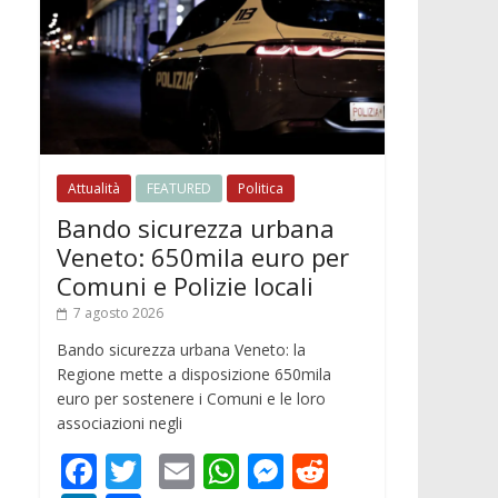
Attualità
FEATURED
Politica
Bando sicurezza urbana
Veneto: 650mila euro per
Comuni e Polizie locali
7 agosto 2026
Bando sicurezza urbana Veneto: la
Regione mette a disposizione 650mila
euro per sostenere i Comuni e le loro
associazioni negli
F
T
E
W
M
R