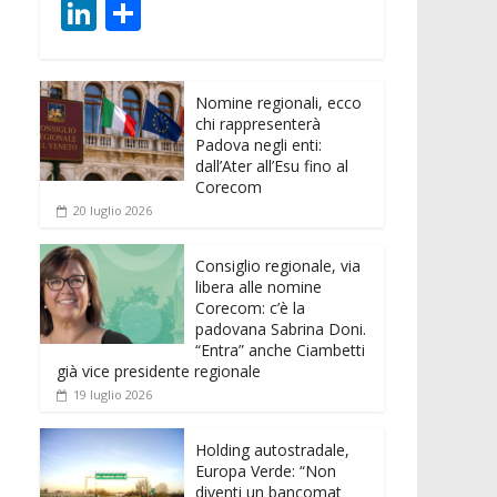
ac
w
m
h
e
e
Li
C
e
itt
ai
at
ss
d
n
o
b
er
l
s
e
di
k
n
o
A
n
t
Nomine regionali, ecco
e
di
chi rappresenterà
o
p
g
dI
vi
Padova negli enti:
dall’Ater all’Esu fino al
k
p
er
n
di
Corecom
20 luglio 2026
Consiglio regionale, via
libera alle nomine
Corecom: c’è la
padovana Sabrina Doni.
“Entra” anche Ciambetti
già vice presidente regionale
19 luglio 2026
Holding autostradale,
Europa Verde: “Non
diventi un bancomat