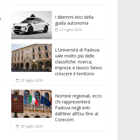
e
itt
ai
at
ss
d
n
o
b
er
l
s
e
di
k
n
o
A
n
t
I dilemmi etici della
e
di
e
guida autonoma
o
p
g
dI
vi
23 luglio 2026
k
p
er
n
di
L’Università di Padova
vale molto più delle
classifiche: ricerca,
imprese e lavoro fanno
crescere il territorio
23 luglio 2026
Nomine regionali, ecco
chi rappresenterà
Padova negli enti:
dall’Ater all’Esu fino al
Corecom
20 luglio 2026