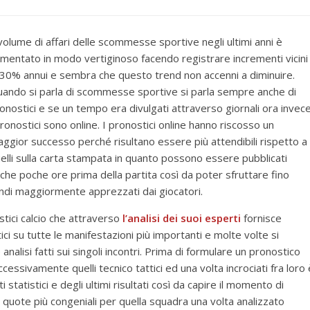
 volume di affari delle scommesse sportive negli ultimi anni è
mentato in modo vertiginoso facendo registrare incrementi vicini
 30% annui e sembra che questo trend non accenni a diminuire.
ando si parla di scommesse sportive si parla sempre anche di
onostici e se un tempo era divulgati attraverso giornali ora invec
pronostici sono online. I pronostici online hanno riscosso un
ggior successo perché risultano essere più attendibili rispetto a
elli sulla carta stampata in quanto possono essere pubblicati
che poche ore prima della partita così da poter sfruttare fino
quindi maggiormente apprezzati dai giocatori.
ostici calcio che attraverso
l’analisi dei suoi esperti
fornisce
ici su tutte le manifestazioni più importanti e molte volte si
analisi fatti sui singoli incontri. Prima di formulare un pronostico
ccessivamente quelli tecnico tattici ed una volta incrociati fra loro 
i statistici e degli ultimi risultati così da capire il momento di
 quote più congeniali per quella squadra una volta analizzato