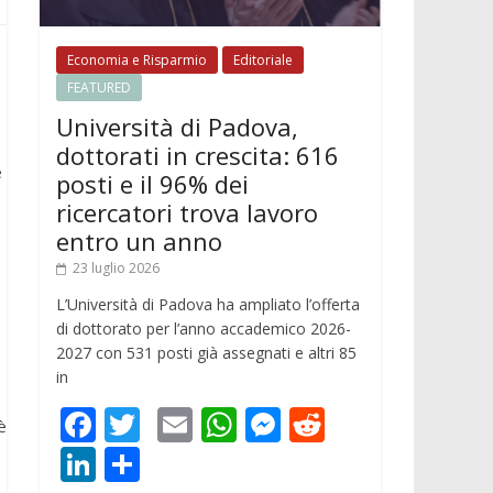
Economia e Risparmio
Editoriale
FEATURED
Università di Padova,
dottorati in crescita: 616
e
posti e il 96% dei
ricercatori trova lavoro
entro un anno
23 luglio 2026
L’Università di Padova ha ampliato l’offerta
di dottorato per l’anno accademico 2026-
2027 con 531 posti già assegnati e altri 85
in
F
T
E
W
M
R
è
ac
w
m
h
e
e
Li
C