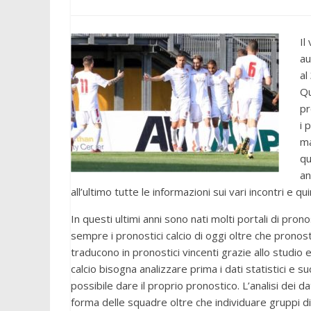
Il
au
al
Qu
pr
i 
ma
qu
an
all’ultimo tutte le informazioni sui vari incontri e 
In questi ultimi anni sono nati molti portali di pron
sempre i pronostici calcio di oggi oltre che pronost
traducono in pronostici vincenti grazie allo studio e 
calcio bisogna analizzare prima i dati statistici e su
possibile dare il proprio pronostico. L’analisi dei dat
forma delle squadre oltre che individuare gruppi di