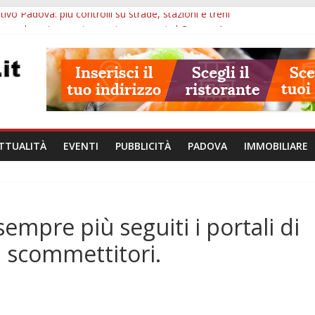
ivo Padova: più controlli su strade, stazioni e treni
zergrande: astronomia, musica e sapori al Casone Azzurro
lle ore 10: censimento a Monselice, arresto antidroga e siccità
alle ore 23: maltrattamenti, arresto a Limena e progetto Cool Shop
bana Veneto: 650mila euro per Comuni e Polizie locali
TTUALITÀ
EVENTI
PUBBLICITÀ
PADOVA
IMMOBILIARE
mpre più seguiti i portali di
i scommettitori.