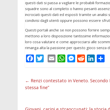
questi dati si passa a vagliare le probabili formazio
squadre sono al completo o hanno pesanti assenze
incrociati questi dati ed esposti tramite un analisi
condivisi dagli utenti oppure possono essere sfrutt
Questi portali anche se non possono fornire sempre
mettono a loro disposizione tantissime informazion
loro cosa valutare e come approcciarsi alle sco
rimanga alta la passione per questo gioco senza dov
F
T
E
W
M
R
Li
C
ac
w
m
h
e
e
n
o
e
itt
ai
at
ss
d
k
n
b
er
l
s
e
di
e
d
←
Renzi contestato in Veneto. Secondo M
stessa fine”
o
A
n
t
dI
v
o
p
g
n
d
k
p
er
Giovani, carini e straoccupati: la stori