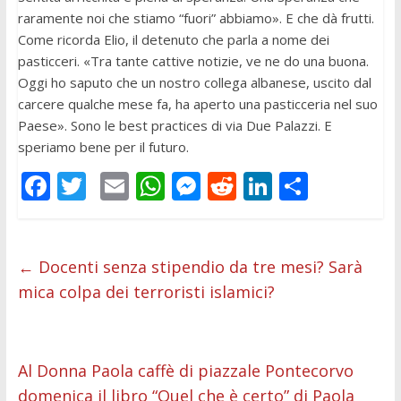
raramente noi che stiamo “fuori” abbiamo». E che dà frutti.
Come ricorda Elio, il detenuto che parla a nome dei
pasticceri. «Tra tante cattive notizie, ve ne do una buona.
Oggi ho saputo che un nostro collega albanese, uscito dal
carcere qualche mese fa, ha aperto una pasticceria nel suo
Paese». Sono le best practices di via Due Palazzi. E
speriamo bene per il futuro.
F
T
E
W
M
R
Li
C
ac
w
m
h
e
e
n
o
e
itt
ai
at
ss
d
k
n
b
er
l
s
e
di
e
di
←
Docenti senza stipendio da tre mesi? Sarà
mica colpa dei terroristi islamici?
o
A
n
t
dI
vi
o
p
g
n
di
k
p
er
Al Donna Paola caffè di piazzale Pontecorvo
domenica il libro “Quel che è certo” di Paola