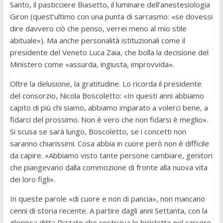
Santo, il pasticciere Biasetto, il luminare dell’anestesiologia
Giron (quest’ultimo con una punta di sarcasmo: «se dovessi
dire davvero ciò che penso, verrei meno al mio stile
abituale»). Ma anche personalità istituzionali come il
presidente del Veneto Luca Zaia, che bolla la decisione del
Ministero come «assurda, ingiusta, improvvida».
Oltre la delusione, la gratitudine. Lo ricorda il presidente
del consorzio, Nicola Boscoletto: «In questi anni abbiamo
capito di più chi siamo, abbiamo imparato a volerci bene, a
fidarci del prossimo. Non è vero che non fidarsi è meglio».
Si scusa se sarà lungo, Boscoletto, se i concetti non
saranno chiarissimi. Cosa abbia in cuore però non è difficile
da capire. «Abbiamo visto tante persone cambiare, genitori
che piangevano dalla commozione di fronte alla nuova vita
dei loro figli».
In queste parole «di cuore e non di pancia», non mancano
cenni di storia recente. A partire dagli anni Settanta, con la
gloriosa ditta Rizzato che costruiva le biciclette nel carcere