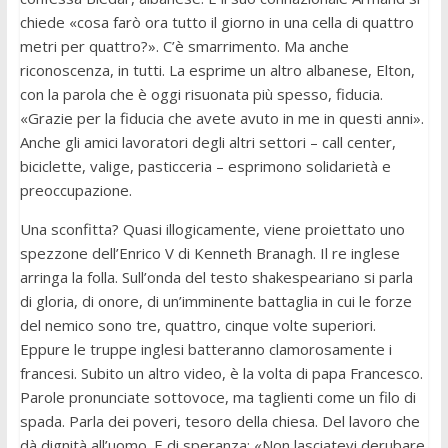
chiede «cosa farò ora tutto il giorno in una cella di quattro
metri per quattro?». C’è smarrimento. Ma anche
riconoscenza, in tutti. La esprime un altro albanese, Elton,
con la parola che è oggi risuonata più spesso, fiducia.
«Grazie per la fiducia che avete avuto in me in questi anni».
Anche gli amici lavoratori degli altri settori – call center,
biciclette, valige, pasticceria – esprimono solidarietà e
preoccupazione.
Una sconfitta? Quasi illogicamente, viene proiettato uno
spezzone dell’Enrico V di Kenneth Branagh. Il re inglese
arringa la folla. Sull’onda del testo shakespeariano si parla
di gloria, di onore, di un’imminente battaglia in cui le forze
del nemico sono tre, quattro, cinque volte superiori.
Eppure le truppe inglesi batteranno clamorosamente i
francesi. Subito un altro video, è la volta di papa Francesco.
Parole pronunciate sottovoce, ma taglienti come un filo di
spada. Parla dei poveri, tesoro della chiesa. Del lavoro che
dà dignità all’uomo. E di speranza: «Non lasciatevi derubare