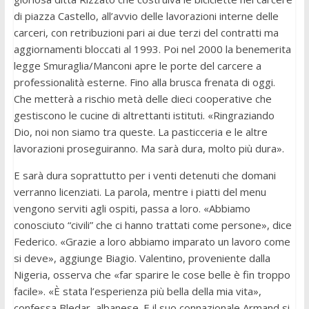
di piazza Castello, all’avvio delle lavorazioni interne delle
carceri, con retribuzioni pari ai due terzi del contratti ma
aggiornamenti bloccati al 1993. Poi nel 2000 la benemerita
legge Smuraglia/Manconi apre le porte del carcere a
professionalità esterne. Fino alla brusca frenata di oggi.
Che metterà a rischio metà delle dieci cooperative che
gestiscono le cucine di altrettanti istituti. «Ringraziando
Dio, noi non siamo tra queste. La pasticceria e le altre
lavorazioni proseguiranno. Ma sarà dura, molto più dura».
E sarà dura soprattutto per i venti detenuti che domani
verranno licenziati. La parola, mentre i piatti del menu
vengono serviti agli ospiti, passa a loro. «Abbiamo
conosciuto “civili” che ci hanno trattati come persone», dice
Federico. «Grazie a loro abbiamo imparato un lavoro come
si deve», aggiunge Biagio. Valentino, proveniente dalla
Nigeria, osserva che «far sparire le cose belle è fin troppo
facile». «È stata l’esperienza più bella della mia vita»,
confessa Bledar, albanese. E il suo connazionale Armand si