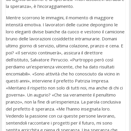
la speranza», è l’incoraggiamento.
Mentre scorrono le immagini, il momento di maggiore
intensità emotiva. I lavoratori delle cucine depongono le
loro eleganti divise bianche da cuoco e vestono il camicione
bruno delle lavorazioni cosiddette intramurarie. Domani
ultimo giorno di servizio, ultima colazione, pranzo e cena. E
poi? «Il servizio continuerà», assicura il direttore
dell’istituto, Salvatore Pirruccio. «Purtroppo però così
perdiamo un’esperienza vincente, che ha dato risultati
encomiabili». «Sono attività che ho conosciuto da vicino in
questi anni», interviene il prefetto Patrizia Impresa.
«Meritano il rispetto non solo di tutti noi, ma anche di chi ci
governa». Un augurio? «Che sia veramente il penultimo
pranzo», non la fine di un’esperienza. La parola conclusiva
del prefetto è speranza. «Me l’hanno insegnata loro.
Vedendo la passione con cui queste persone lavorano,
sentendoli raccontare i progetti per il futuro, mi sono
sentita arricchita e piena di speranza. Una speranza che