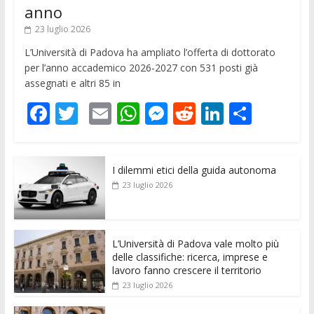
anno
23 luglio 2026
L’Università di Padova ha ampliato l’offerta di dottorato
per l’anno accademico 2026-2027 con 531 posti già
assegnati e altri 85 in
F
T
E
W
M
R
Li
C
ac
w
m
h
e
e
n
o
e
itt
ai
at
ss
d
k
n
I dilemmi etici della guida autonoma
b
er
l
s
e
di
e
di
23 luglio 2026
o
A
n
t
dI
vi
o
p
g
n
di
k
p
er
L’Università di Padova vale molto più
delle classifiche: ricerca, imprese e
lavoro fanno crescere il territorio
23 luglio 2026