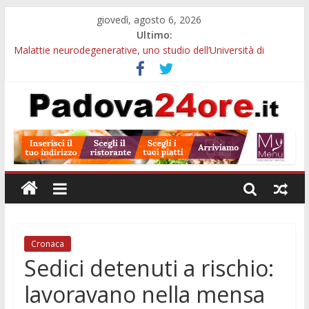
giovedì, agosto 6, 2026
Ultimo:
Malattie neurodegenerative, uno studio dell’Università di
Padova parte dall’infiammazione intestinale
Notizie di Padova ore 10: Hiroshima, nuovo corso MedTech,
viabilità e imprese sui mercati esteri
Notizie di Padova alle ore 21: SIT torna all’utile, crescono le
auto nuove e concorsi comunali
Transizione 4.0, più tempo alle imprese del Padovano:
prorogate le comunicazioni sugli investimenti
Quando le dimissioni non fanno perdere la NASpI: le tutele
previste nei casi di violenza di genere
Cronaca
Sedici detenuti a rischio:
lavoravano nella mensa