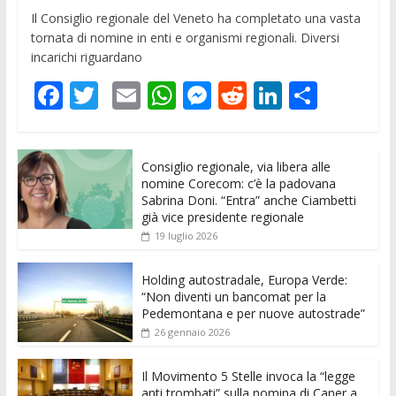
Il Consiglio regionale del Veneto ha completato una vasta
tornata di nomine in enti e organismi regionali. Diversi
incarichi riguardano
F
T
E
W
M
R
Li
C
ac
w
m
h
e
e
n
o
e
itt
ai
at
ss
d
k
n
Consiglio regionale, via libera alle
b
er
l
s
e
di
e
di
nomine Corecom: c’è la padovana
o
A
n
t
dI
vi
Sabrina Doni. “Entra” anche Ciambetti
già vice presidente regionale
o
p
g
n
di
19 luglio 2026
k
p
er
Holding autostradale, Europa Verde:
“Non diventi un bancomat per la
Pedemontana e per nuove autostrade”
26 gennaio 2026
Il Movimento 5 Stelle invoca la “legge
anti trombati” sulla nomina di Caner a