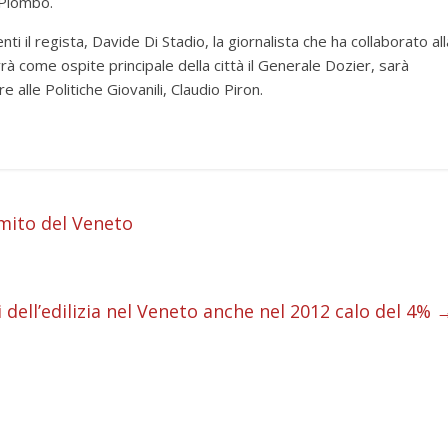
 Piombo.
 il regista, Davide Di Stadio, la giornalista che ha collaborato all
rà come ospite principale della città il Generale Dozier, sarà
 alle Politiche Giovanili, Claudio Piron.
i
 mito del Veneto
i
i
i dell’edilizia nel Veneto anche nel 2012 calo del 4%