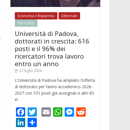
Economia e Risparmio
Editoriale
FEATURED
Università di Padova,
e
dottorati in crescita: 616
posti e il 96% dei
ricercatori trova lavoro
entro un anno
23 luglio 2026
L’Università di Padova ha ampliato l’offerta
di dottorato per l’anno accademico 2026-
2027 con 531 posti già assegnati e altri 85
in
F
T
E
W
M
R
ac
w
m
h
e
e
Li
C