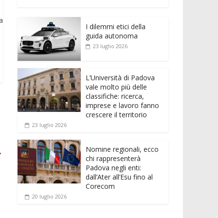
e
itt
ai
at
ss
d
n
o
b
er
l
s
e
di
k
n
a
o
A
n
t
I dilemmi etici della
e
di
guida autonoma
o
p
g
dI
vi
23 luglio 2026
k
p
er
n
di
L’Università di Padova
vale molto più delle
classifiche: ricerca,
imprese e lavoro fanno
crescere il territorio
23 luglio 2026
Nomine regionali, ecco
→
chi rappresenterà
Padova negli enti:
dall’Ater all’Esu fino al
Corecom
20 luglio 2026