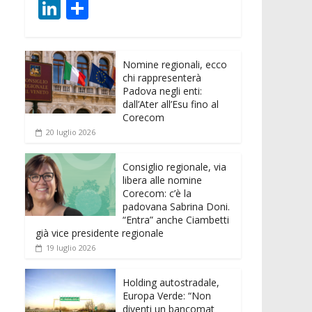
ac
w
m
h
e
e
Li
C
e
itt
ai
at
ss
d
n
o
b
er
l
s
e
di
k
n
o
A
n
t
Nomine regionali, ecco
e
di
chi rappresenterà
o
p
g
dI
vi
Padova negli enti:
dall’Ater all’Esu fino al
k
p
er
n
di
Corecom
20 luglio 2026
Consiglio regionale, via
libera alle nomine
Corecom: c’è la
padovana Sabrina Doni.
“Entra” anche Ciambetti
già vice presidente regionale
19 luglio 2026
Holding autostradale,
Europa Verde: “Non
diventi un bancomat