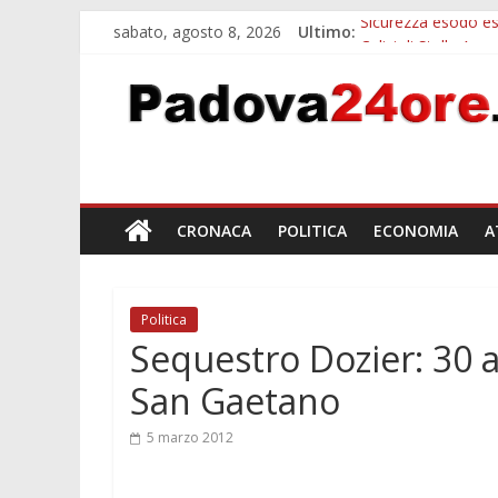
sabato, agosto 8, 2026
Ultimo:
Sicurezza esodo est
Calici di Stelle Ar
Notizie di Padova a
Notizie di Padova 
Bando sicurezza ur
CRONACA
POLITICA
ECONOMIA
A
Politica
Sequestro Dozier: 30 
San Gaetano
5 marzo 2012