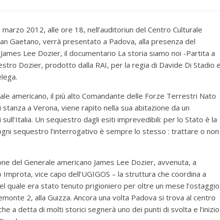
 marzo 2012, alle ore 18, nell’auditoriun del Centro Culturale
San Gaetano, verrà presentato a Padova, alla presenza del
James Lee Dozier, il documentario La storia siamo noi -Partita a
estro Dozier, prodotto dalla RAI, per la regia di Davide Di Stadio 
lega.
le americano, il più alto Comandante delle Forze Terrestri Nato
 di stanza a Verona, viene rapito nella sua abitazione da un
ull’Italia. Un sequestro dagli esiti imprevedibili: per lo Stato è la
r ogni sequestro l’interrogativo è sempre lo stesso : trattare o non
ione del Generale americano James Lee Dozier, avvenuta, a
 Improta, vice capo dell’UGIGOS – la struttura che coordina a
o nel quale era stato tenuto prigioniero per oltre un mese l’ostaggio
demonte 2, alla Guizza. Ancora una volta Padova si trova al centro
e a detta di molti storici segnerà uno dei punti di svolta e l’inizio