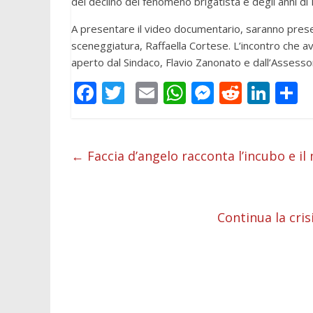
del declino del fenomeno brigatista e degli anni di
A presentare il video documentario, saranno presenti
sceneggiatura, Raffaella Cortese. L’incontro che av
aperto dal Sindaco, Flavio Zanonato e dall’Assessore
F
T
E
W
M
R
Li
C
ac
w
m
h
e
e
n
o
e
itt
ai
at
ss
d
k
n
b
er
l
s
e
di
e
d
←
Faccia d’angelo racconta l’incubo e il
o
A
n
t
dI
v
o
p
g
n
d
Continua la cris
k
p
er