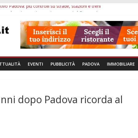
ivo Padova: più controlli su strade, stazioni e treni
zergrande: astronomia, musica e sapori al Casone Azzurro
lle ore 10: censimento a Monselice, arresto antidroga e siccità
alle ore 23: maltrattamenti, arresto a Limena e progetto Cool Shop
bana Veneto: 650mila euro per Comuni e Polizie locali
TTUALITÀ
EVENTI
PUBBLICITÀ
PADOVA
IMMOBILIARE
anni dopo Padova ricorda al