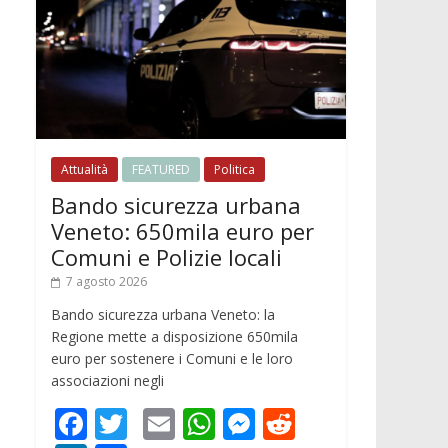
Attualità
FEATURED
Politica
Bando sicurezza urbana
Veneto: 650mila euro per
Comuni e Polizie locali
7 agosto 2026
Bando sicurezza urbana Veneto: la
Regione mette a disposizione 650mila
euro per sostenere i Comuni e le loro
associazioni negli
F
T
E
W
M
R