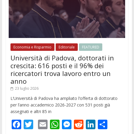
Economia e Risparmio
Editoriale
FEATURED
Università di Padova, dottorati in
crescita: 616 posti e il 96% dei
ricercatori trova lavoro entro un
anno
23 luglio 2026
L’Università di Padova ha ampliato l’offerta di dottorato
per l’anno accademico 2026-2027 con 531 posti già
assegnati e altri 85 in
F
T
E
W
M
R
Li
C
ac
w
m
h
e
e
n
o