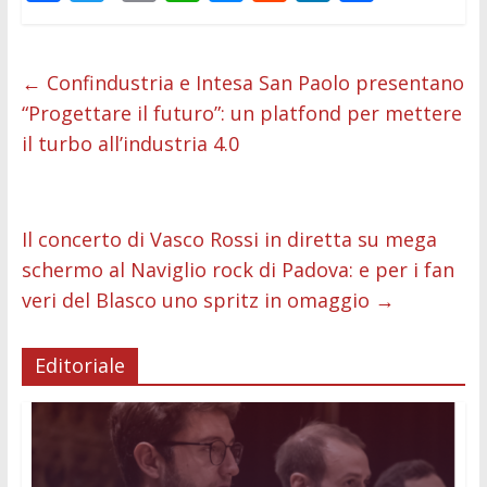
ac
w
m
h
e
e
n
o
e
itt
ai
at
ss
d
k
n
b
er
l
s
e
di
e
di
←
Confindustria e Intesa San Paolo presentano
“Progettare il futuro”: un platfond per mettere
o
A
n
t
dI
vi
il turbo all’industria 4.0
o
p
g
n
di
k
p
er
Il concerto di Vasco Rossi in diretta su mega
schermo al Naviglio rock di Padova: e per i fan
veri del Blasco uno spritz in omaggio
→
Editoriale