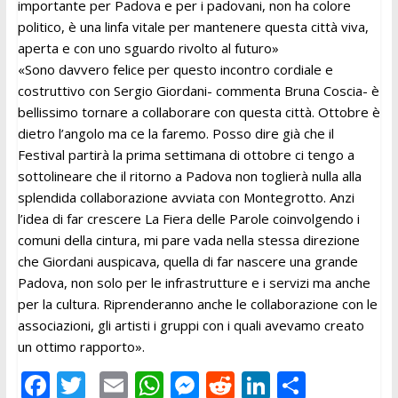
importante per Padova e per i padovani, non ha colore
politico, è una linfa vitale per mantenere questa città viva,
aperta e con uno sguardo rivolto al futuro»
«Sono davvero felice per questo incontro cordiale e
costruttivo con Sergio Giordani- commenta Bruna Coscia- è
bellissimo tornare a collaborare con questa città. Ottobre è
dietro l’angolo ma ce la faremo. Posso dire già che il
Festival partirà la prima settimana di ottobre ci tengo a
sottolineare che il ritorno a Padova non toglierà nulla alla
splendida collaborazione avviata con Montegrotto. Anzi
l’idea di far crescere La Fiera delle Parole coinvolgendo i
comuni della cintura, mi pare vada nella stessa direzione
che Giordani auspicava, quella di far nascere una grande
Padova, non solo per le infrastrutture e i servizi ma anche
per la cultura. Riprenderanno anche le collaborazione con le
associazioni, gli artisti i gruppi con i quali avevamo creato
un ottimo rapporto».
F
T
E
W
M
R
Li
C