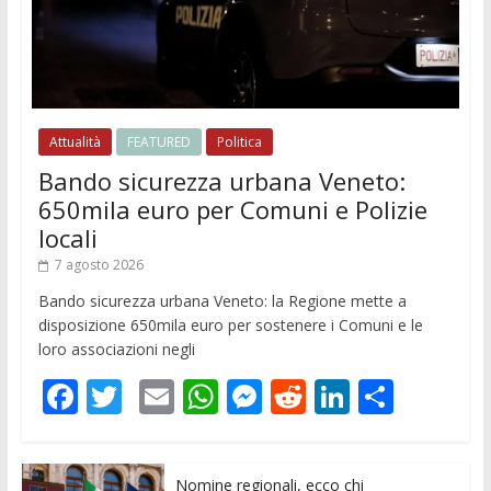
Attualità
FEATURED
Politica
Bando sicurezza urbana Veneto:
650mila euro per Comuni e Polizie
locali
7 agosto 2026
Bando sicurezza urbana Veneto: la Regione mette a
disposizione 650mila euro per sostenere i Comuni e le
loro associazioni negli
F
T
E
W
M
R
Li
C
ac
w
m
h
e
e
n
o
e
itt
ai
at
ss
d
k
n
Nomine regionali, ecco chi