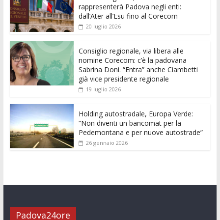
b
er
l
s
e
di
e
di
rappresenterà Padova negli enti:
o
A
n
t
dI
vi
dall’Ater all’Esu fino al Corecom
20 luglio 2026
o
p
g
n
di
k
p
er
Consiglio regionale, via libera alle
nomine Corecom: c’è la padovana
Sabrina Doni. “Entra” anche Ciambetti
già vice presidente regionale
19 luglio 2026
Holding autostradale, Europa Verde:
“Non diventi un bancomat per la
Pedemontana e per nuove autostrade”
26 gennaio 2026
Padova24ore