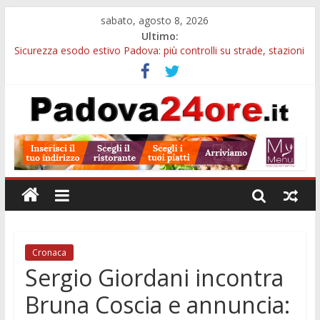
sabato, agosto 8, 2026
Ultimo:
Sicurezza esodo estivo Padova: più controlli su strade, stazioni
e treni
Calici di Stelle Arzergrande: astronomia, musica e sapori al
Casone Azzurro
Notizie di Padova alle ore 10: censimento a Monselice, arresto
antidroga e siccità
Notizie di Padova alle ore 23: maltrattamenti, arresto a
Limena e progetto Cool Shop
Bando sicurezza urbana Veneto: 650mila euro per Comuni e
Polizie locali
Cronaca
Sergio Giordani incontra
Bruna Coscia e annuncia: