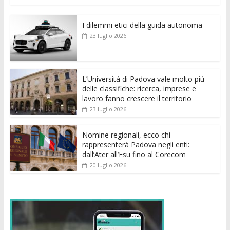
e
itt
ai
at
ss
d
k
n
I dilemmi etici della guida autonoma
b
er
l
s
e
di
e
di
23 luglio 2026
o
A
n
t
dI
vi
o
p
g
n
di
k
p
er
L’Università di Padova vale molto più
delle classifiche: ricerca, imprese e
lavoro fanno crescere il territorio
23 luglio 2026
Nomine regionali, ecco chi
rappresenterà Padova negli enti:
dall’Ater all’Esu fino al Corecom
20 luglio 2026