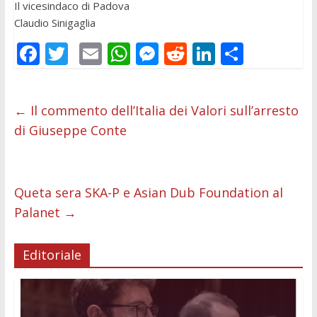
Il vicesindaco di Padova
Claudio Sinigaglia
F
T
E
W
M
R
Li
C
ac
w
m
h
e
e
n
o
e
itt
ai
at
ss
d
k
n
←
Il commento dell’Italia dei Valori sull’arresto
b
er
l
s
e
di
e
di
di Giuseppe Conte
o
A
n
t
dI
vi
o
p
g
n
di
k
p
er
Queta sera SKA-P e Asian Dub Foundation al
Palanet
→
Editoriale