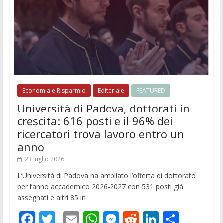
Economia e Risparmio
Editoriale
FEATURED
Università di Padova, dottorati in
crescita: 616 posti e il 96% dei
ricercatori trova lavoro entro un
anno
23 luglio 2026
L’Università di Padova ha ampliato l’offerta di dottorato
per l’anno accademico 2026-2027 con 531 posti già
assegnati e altri 85 in
F
T
E
W
M
R
Li
C