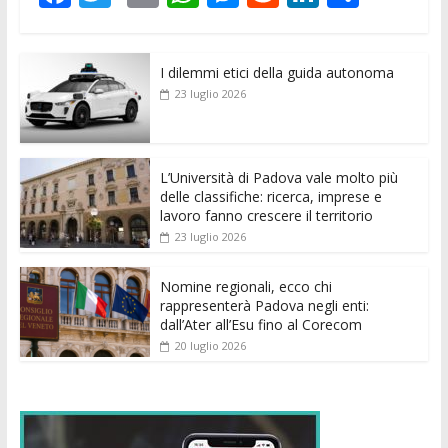
ac
w
m
h
e
e
n
o
e
itt
ai
at
ss
d
k
n
I dilemmi etici della guida autonoma
b
er
l
s
e
di
e
di
23 luglio 2026
o
A
n
t
dI
vi
o
p
g
n
di
k
p
er
L’Università di Padova vale molto più
delle classifiche: ricerca, imprese e
lavoro fanno crescere il territorio
23 luglio 2026
Nomine regionali, ecco chi
rappresenterà Padova negli enti:
dall’Ater all’Esu fino al Corecom
20 luglio 2026