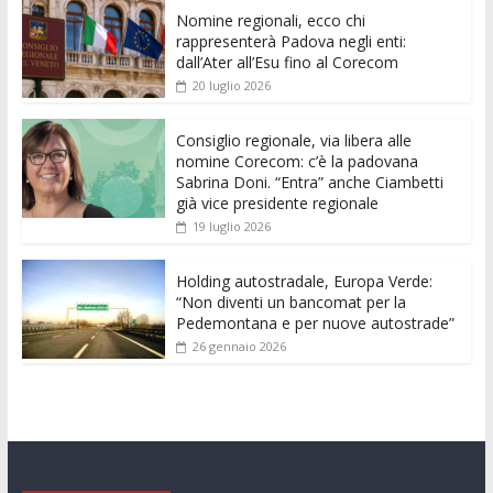
e
itt
ai
at
ss
d
k
n
Nomine regionali, ecco chi
b
er
l
s
e
di
e
di
rappresenterà Padova negli enti:
o
A
n
t
dI
vi
dall’Ater all’Esu fino al Corecom
20 luglio 2026
o
p
g
n
di
k
p
er
Consiglio regionale, via libera alle
nomine Corecom: c’è la padovana
Sabrina Doni. “Entra” anche Ciambetti
già vice presidente regionale
19 luglio 2026
Holding autostradale, Europa Verde:
“Non diventi un bancomat per la
Pedemontana e per nuove autostrade”
26 gennaio 2026