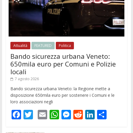
Attualità
FEATURED
Politica
Bando sicurezza urbana Veneto:
650mila euro per Comuni e Polizie
locali
7 agosto 2026
Bando sicurezza urbana Veneto: la Regione mette a
disposizione 650mila euro per sostenere i Comuni e le
loro associazioni negli
F
T
E
W
M
R
Li
C
ac
w
m
h
e
e
n
o