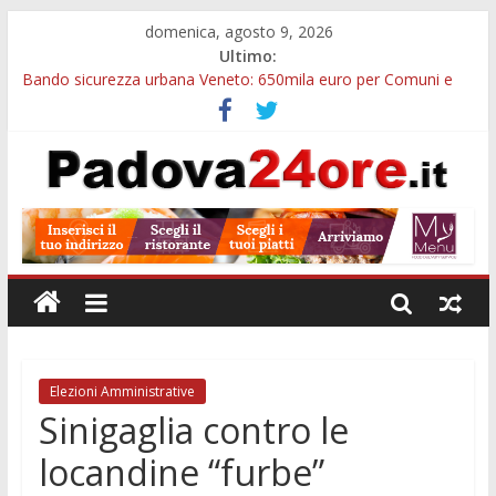
domenica, agosto 9, 2026
Ultimo:
Bando sicurezza urbana Veneto: 650mila euro per Comuni e
Polizie locali
Restauro 2026, chiuse le domande: 2,5 milioni per formare
nuove competenze in Veneto
Calici di Stelle Arzergrande: astronomia, musica e sapori al
Casone Azzurro
Notizie di Padova alle ore 10: censimento a Monselice, arresto
antidroga e siccità
Notizie di Padova alle ore 23: maltrattamenti, arresto a
Limena e progetto Cool Shop
Elezioni Amministrative
Sinigaglia contro le
locandine “furbe”