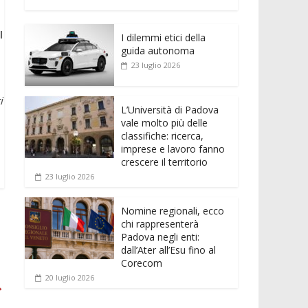
e
itt
ai
at
ss
d
n
o
b
er
l
s
e
di
k
n
l
o
A
n
t
I dilemmi etici della
e
di
guida autonoma
o
p
g
dI
vi
23 luglio 2026
k
p
er
n
di
i
L’Università di Padova
vale molto più delle
classifiche: ricerca,
imprese e lavoro fanno
crescere il territorio
23 luglio 2026
Nomine regionali, ecco
chi rappresenterà
Padova negli enti:
dall’Ater all’Esu fino al
Corecom
20 luglio 2026
→