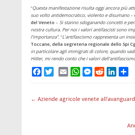
“
Questa manifestazione risulta oggi ancora più attua
suo volto antidemocratico, violento e disumano
– 
del Veneto
–
Si stanno sdoganando concetti e pens
nostra cultura. Per noi i valori antifascisti sono i
l’importanza”.
“
L’antifascismo rappresenta un insie
Toccane, della segreteria regionale dello Spi C
in particolare agli immigrati di colore, quando vado 
Hitler, mi rendo conto che i valori dell’antifascism
F
T
E
W
M
R
Li
C
ac
w
m
h
e
e
n
o
e
itt
ai
at
ss
d
k
n
b
er
l
s
e
di
e
d
←
Aziende agricole venete all’avanguardi
o
A
n
t
dI
v
o
p
g
n
d
An
k
p
er