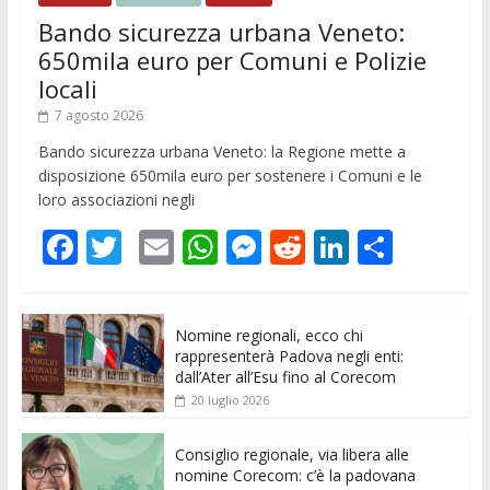
Bando sicurezza urbana Veneto:
650mila euro per Comuni e Polizie
locali
7 agosto 2026
Bando sicurezza urbana Veneto: la Regione mette a
disposizione 650mila euro per sostenere i Comuni e le
loro associazioni negli
F
T
E
W
M
R
Li
C
ac
w
m
h
e
e
n
o
e
itt
ai
at
ss
d
k
n
Nomine regionali, ecco chi
b
er
l
s
e
di
e
di
rappresenterà Padova negli enti:
o
A
n
t
dI
vi
dall’Ater all’Esu fino al Corecom
20 luglio 2026
o
p
g
n
di
k
p
er
Consiglio regionale, via libera alle
nomine Corecom: c’è la padovana