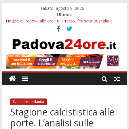
sabato, agosto 8, 2026
Ultimo:
Notizie di Padova alle ore 10: arresto, fermata Busitalia e
tregua dal caldo
Notizie di Padova alle ore 23: maltrattamenti, arresto a
Limena e progetto Cool Shop
Bando sicurezza urbana Veneto: 650mila euro per Comuni e
Polizie locali
Sicurezza esodo estivo Padova: più controlli su strade, stazioni
e treni
Bonus trasporto pubblico Veneto: 200 euro per l’abbonamento
annuale
Eventi e mondanità
Stagione calcististica alle
porte. L’analisi sulle