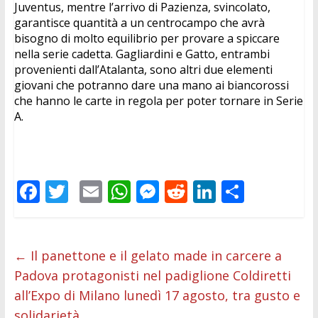
Juventus, mentre l’arrivo di Pazienza, svincolato, 
garantisce quantità a un centrocampo che avrà 
bisogno di molto equilibrio per provare a spiccare 
nella serie cadetta. Gagliardini e Gatto, entrambi 
provenienti dall’Atalanta, sono altri due elementi 
giovani che potranno dare una mano ai biancorossi 
che hanno le carte in regola per poter tornare in Serie 
A.
F
T
E
W
M
R
Li
C
ac
w
m
h
e
e
n
o
e
itt
ai
at
ss
d
k
n
b
er
l
s
e
di
e
di
←
Il panettone e il gelato made in carcere a
Padova protagonisti nel padiglione Coldiretti
o
A
n
t
dI
vi
all’Expo di Milano lunedì 17 agosto, tra gusto e
o
p
g
n
di
solidarietà