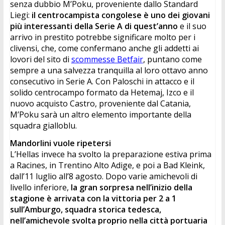
senza dubbio M’Poku, proveniente dallo Standard 
Liegi: 
il centrocampista congolese è uno dei giovani 
più interessanti della Serie A di quest’anno
 e il suo 
arrivo in prestito potrebbe significare molto per i 
clivensi, che, come confermano anche gli addetti ai 
lovori del sito di 
scommesse Betfair
, puntano come 
sempre a una salvezza tranquilla al loro ottavo anno 
consecutivo in Serie A. Con Paloschi in attacco e il 
solido centrocampo formato da Hetemaj, Izco e il 
nuovo acquisto Castro, proveniente dal Catania, 
M’Poku sarà un altro elemento importante della 
squadra gialloblu.
Mandorlini vuole ripetersi
L’Hellas invece ha svolto la preparazione estiva prima 
a Racines, in Trentino Alto Adige, e poi a Bad Kleink, 
dall’11 luglio all’8 agosto. Dopo varie amichevoli di 
livello inferiore, 
la gran sorpresa nell’inizio della 
stagione è arrivata con la vittoria per 2 a 1 
sull’Amburgo, squadra storica tedesca, 
nell’amichevole svolta proprio nella città portuaria 