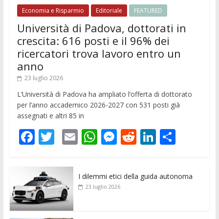
Economia e Risparmio
Editoriale
FEATURED
Università di Padova, dottorati in
crescita: 616 posti e il 96% dei
ricercatori trova lavoro entro un
anno
23 luglio 2026
L’Università di Padova ha ampliato l’offerta di dottorato
per l’anno accademico 2026-2027 con 531 posti già
assegnati e altri 85 in
F
T
E
W
M
R
Li
C
ac
w
m
h
e
e
n
o
e
itt
ai
at
ss
d
k
n
I dilemmi etici della guida autonoma
b
er
l
s
e
di
e
di
23 luglio 2026
o
A
n
t
dI
vi
o
p
g
n
di