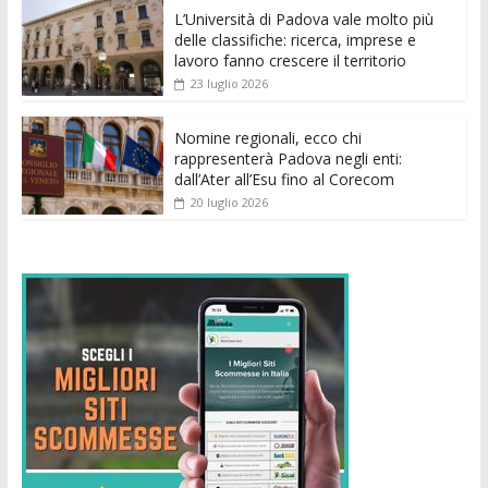
k
p
er
L’Università di Padova vale molto più
delle classifiche: ricerca, imprese e
lavoro fanno crescere il territorio
23 luglio 2026
Nomine regionali, ecco chi
rappresenterà Padova negli enti:
dall’Ater all’Esu fino al Corecom
20 luglio 2026