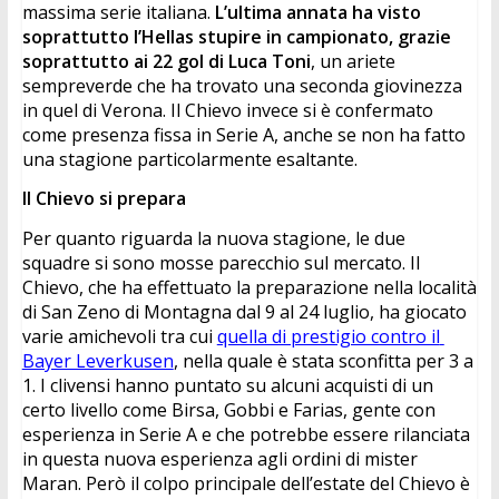
massima serie italiana. 
L’ultima annata ha visto 
soprattutto l’Hellas stupire in campionato, grazie 
soprattutto ai 22 gol di Luca Toni
, un ariete 
sempreverde che ha trovato una seconda giovinezza 
in quel di Verona. Il Chievo invece si è confermato 
come presenza fissa in Serie A, anche se non ha fatto 
una stagione particolarmente esaltante.
Il Chievo si prepara
Per quanto riguarda la nuova stagione, le due 
squadre si sono mosse parecchio sul mercato. Il 
Chievo, che ha effettuato la preparazione nella località 
di San Zeno di Montagna dal 9 al 24 luglio, ha giocato 
varie amichevoli tra cui 
quella di prestigio contro il 
Bayer Leverkusen
, nella quale è stata sconfitta per 3 a 
1. I clivensi hanno puntato su alcuni acquisti di un 
certo livello come Birsa, Gobbi e Farias, gente con 
esperienza in Serie A e che potrebbe essere rilanciata 
in questa nuova esperienza agli ordini di mister 
Maran. Però il colpo principale dell’estate del Chievo è 