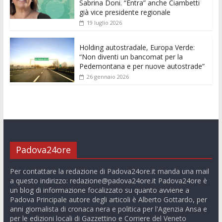
Sabrina Doni. “Entra” anche Ciambetti
già vice presidente regionale
19 luglio 2026
Holding autostradale, Europa Verde:
“Non diventi un bancomat per la
Pedemontana e per nuove autostrade”
26 gennaio 2026
Padova24ore
Per contattare la redazione di Padova24ore.it manda una mail
a questo indirizzo:
redazione@padova24ore.it
Padova24ore è
un blog di informazione focalizzato su quanto avviene a
Padova Principale autore degli articoli è Alberto Gottardo, per
anni giornalista di cronaca nera e politica per l'Agenzia Ansa e
per le edizioni locali di Gazzettino e Corriere del Veneto