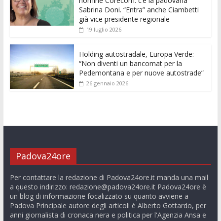
nomine Corecom: c’è la padovana
Sabrina Doni. “Entra” anche Ciambetti
già vice presidente regionale
19 luglio 2026
Holding autostradale, Europa Verde:
“Non diventi un bancomat per la
Pedemontana e per nuove autostrade”
26 gennaio 2026
Padova24ore
Per contattare la redazione di Padova24ore.it manda una mail
a questo indirizzo:
redazione@padova24ore.it
Padova24ore è
un blog di informazione focalizzato su quanto avviene a
Padova Principale autore degli articoli è Alberto Gottardo, per
anni giornalista di cronaca nera e politica per l'Agenzia Ansa e