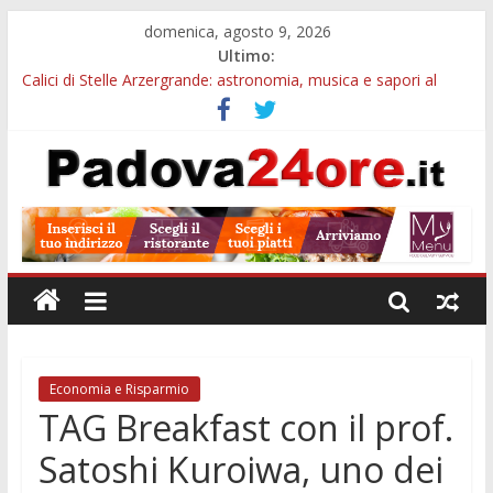
domenica, agosto 9, 2026
Ultimo:
Calici di Stelle Arzergrande: astronomia, musica e sapori al
Casone Azzurro
Campo San Martino, il Museo della civiltà contadina apre gratis
durante la sagra
Notizie di Padova alle ore 10: Notte del Volo sold out, Tribano
e festa oggi a Teolo
Teatro per famiglie a Loreggia, la Bella Addormentata arriva
sul palco domenica sera
Restauro 2026, chiuse le domande: 2,5 milioni per formare
nuove competenze in Veneto
Economia e Risparmio
TAG Breakfast con il prof.
Satoshi Kuroiwa, uno dei