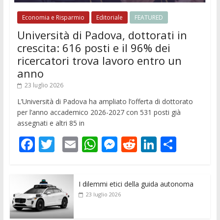
Economia e Risparmio
Editoriale
FEATURED
Università di Padova, dottorati in
crescita: 616 posti e il 96% dei
ricercatori trova lavoro entro un
anno
23 luglio 2026
L’Università di Padova ha ampliato l’offerta di dottorato
per l’anno accademico 2026-2027 con 531 posti già
assegnati e altri 85 in
F
T
E
W
M
R
Li
C
ac
w
m
h
e
e
n
o
e
itt
ai
at
ss
d
k
n
I dilemmi etici della guida autonoma
b
er
l
s
e
di
e
di
23 luglio 2026
o
A
n
t
dI
vi