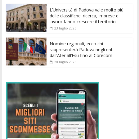
o
p
g
n
di
k
p
er
L’Università di Padova vale molto più
delle classifiche: ricerca, imprese e
lavoro fanno crescere il territorio
23 luglio 2026
Nomine regionali, ecco chi
rappresenterà Padova negli enti:
dall’Ater all’Esu fino al Corecom
20 luglio 2026