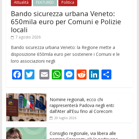
Attualità
FEATURED
Politica
Bando sicurezza urbana Veneto:
650mila euro per Comuni e Polizie
locali
7 agosto 2026
Bando sicurezza urbana Veneto: la Regione mette a
disposizione 650mila euro per sostenere i Comuni e le
loro associazioni negli
F
T
E
W
M
R
Li
C
ac
w
m
h
e
e
n
o
e
itt
ai
at
ss
d
k
n
Nomine regionali, ecco chi
b
er
l
s
e
di
e
di
rappresenterà Padova negli enti:
o
A
n
t
dI
vi
dall’Ater all’Esu fino al Corecom
20 luglio 2026
o
p
g
n
di
k
p
er
Consiglio regionale, via libera alle