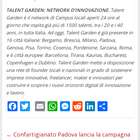
TALENT GARDEN: NETWORK D’INNOVAZIONE.
Talent
Garden è il network di Campus locali aperti 24 ore al
giorno che ospita già più di 1500 talenti, tra i 20 e i 40
anni, in tutta Italia. Ad oggi, Talent Garden è già presente in
16 città italiane: Bergamo, Brescia, Milano, Padova,
Genova, Pisa, Torino, Cosenza, Pordenone, Sarzana, Roma,
e 6 città europee: Barcellona, Tirana, Kaunas, Bucharest,
Copenhagen e Dublino. Talent Garden mette a disposizione
una rete di founder locali e nazionali in grado di sostenere
imprese innovative, freelancer
, maker e innovatori per
costruire e scoprire i nuovi orizzonti digital di innovazione
e lavoro.
F
T
E
W
M
R
Li
C
ac
w
m
h
e
e
n
o
e
itt
ai
at
ss
d
k
n
b
er
l
s
e
di
e
di
←
Confartigianato Padova lancia la campagna