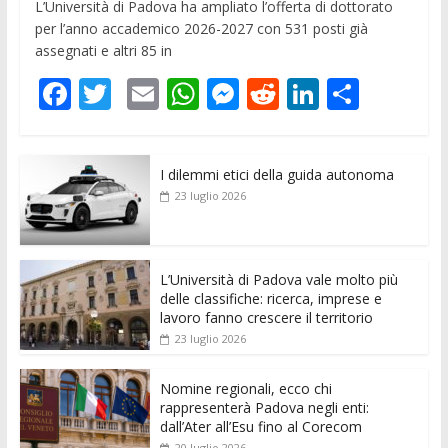
L’Università di Padova ha ampliato l’offerta di dottorato
per l’anno accademico 2026-2027 con 531 posti già
assegnati e altri 85 in
F
T
E
W
M
R
Li
C
ac
w
m
h
e
e
n
o
e
itt
ai
at
ss
d
k
n
I dilemmi etici della guida autonoma
b
er
l
s
e
di
e
di
23 luglio 2026
o
A
n
t
dI
vi
o
p
g
n
di
k
p
er
L’Università di Padova vale molto più
delle classifiche: ricerca, imprese e
lavoro fanno crescere il territorio
23 luglio 2026
Nomine regionali, ecco chi
rappresenterà Padova negli enti:
dall’Ater all’Esu fino al Corecom
20 luglio 2026