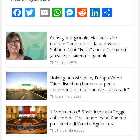
F
T
E
W
M
R
Li
C
ac
w
m
h
e
e
n
o
e
itt
ai
at
ss
d
k
n
Consiglio regionale, via libera alle
b
er
l
s
e
di
e
di
nomine Corecom: c’è la padovana
o
A
n
t
dI
vi
Sabrina Doni. “Entra” anche Ciambetti
già vice presidente regionale
o
p
g
n
di
19 luglio 2026
k
p
er
Holding autostradale, Europa Verde:
“Non diventi un bancomat per la
Pedemontana e per nuove autostrade”
26 gennaio 2026
Il Movimento 5 Stelle invoca la “legge
anti trombati” sulla nomina di Caner a
presidente di Veneto Agricoltura
31 dicembre 2025