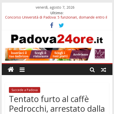
venerdì, agosto 7, 2026
Ultimo:
Concorso Università di Padova: 5 funzionari, domande entro il
7 agosto
Notizie di Padova alle ore 10: arresto, fermata Busitalia e
tregua dal caldo
Slow Looking agli Eremitani: un’ora per osservare davvero
un’opera
Notizie di Padova alle ore 21: lavoratore morto, credito sul
gasolio e IA nei Comuni
Orto Botanico Padova: visite ed escursioni fino a settembre
Succede a Padova
Tentato furto al caffè
Pedrocchi, arrestato dalla