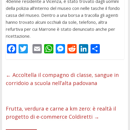
40enne residente a Vicenza, è stato trovato dagli uomini
della polizia all’interno del museo con nelle tasche il fondo
cassa del museo. Dentro a una borsa a tracolla gli agenti
hanno trovato alcuni occhiali da sole, telefono, altra
refurtiva per cui Marrone è stato denunciato anche per
ricettazione.
F
T
E
W
M
R
Li
C
ac
w
m
h
e
e
n
o
e
itt
ai
at
ss
d
k
n
b
er
l
s
e
di
e
di
←
Accoltella il compagno di classe, sangue in
corridoio a scuola nell’alta padovana
o
A
n
t
dI
vi
o
p
g
n
di
k
p
er
Frutta, verdura e carne a km zero: è realtà il
progetto di e-commerce Coldiretti
→