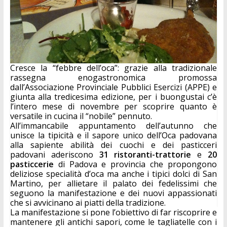
Cresce la “febbre dell’oca”: grazie alla tradizionale 
rassegna enogastronomica promossa 
dall’Associazione Provinciale Pubblici Esercizi (APPE) e 
giunta alla tredicesima edizione, per i buongustai c’è 
l’intero mese di novembre per scoprire quanto è 
versatile in cucina il “nobile” pennuto.
Al
l’immancabile appuntamento dell’autunno 
che 
unisce la tipicità e il sapore unico dell’Oca padovana 
alla sapiente abilità dei cuochi e dei pasticceri 
padovani aderiscono 
31 ristoranti-trattorie
 e 
20 
pasticcerie
 di Padova e provincia che propongono 
deliziose specialità d’oca ma anche i tipici dolci di San 
Martino, per allietare il palato dei fedelissimi che 
seguono la manifestazione e dei nuovi appassionati 
che si avvicinano ai piatti della tradizione.
La manifestazione si pone l’obiettivo 
di far riscoprire e 
mantenere gli antichi sapori, come le tagliatelle con i 