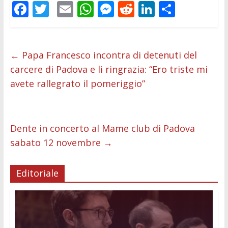
F
T
E
W
M
R
Li
C
ac
w
m
h
e
e
n
o
e
itt
ai
at
ss
d
k
n
b
er
l
s
e
di
e
di
←
Papa Francesco incontra di detenuti del
carcere di Padova e li ringrazia: “Ero triste mi
o
A
n
t
dI
vi
avete rallegrato il pomeriggio”
o
p
g
n
di
k
p
er
Dente in concerto al Mame club di Padova
sabato 12 novembre
→
Editoriale