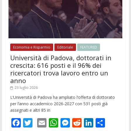
Economia e Risparmio
Editoriale
FEATURED
Università di Padova, dottorati in
crescita: 616 posti e il 96% dei
ricercatori trova lavoro entro un
anno
23 luglio 2026
L’Università di Padova ha ampliato l’offerta di dottorato
per l’anno accademico 2026-2027 con 531 posti già
assegnati e altri 85 in
F
T
E
W
M
R
Li
C