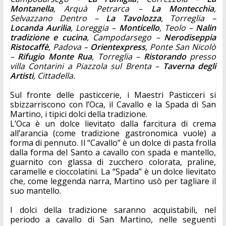
Montanella
, Arquà Petrarca –
 La Montecchia
, 
Selvazzano Dentro –
 La Tavolozza
, Torreglia –
Locanda Aurilia
, Loreggia – 
Monticello
, Teolo –
 Nalin 
tradizione e cucina
, Campodarsego – 
Nerodiseppia 
Ristocaffè
, Padova –
 Orientexpress
, Ponte San Nicolò 
– 
Rifugio Monte Rua
, Torreglia –
 Ristorando 
presso 
villa Contarini a Piazzola sul Brenta –
 Taverna degli 
Artisti
, Cittadella.
Sul fronte delle pasticcerie, i Maestri Pasticceri si 
sbizzarriscono con l’Oca, il Cavallo e la Spada di San 
Martino, i tipici dolci della tradizione.
L’Oca è un dolce lievitato dalla farcitura di crema 
all’arancia (come tradizione gastronomica vuole) a 
forma di pennuto. Il “Cavallo” è un dolce di pasta frolla 
dalla forma del Santo a cavallo con spada e mantello, 
guarnito con glassa di zucchero colorata, praline, 
caramelle e cioccolatini. La “Spada” è un dolce lievitato 
che, come leggenda narra, Martino usò per tagliare il 
suo mantello. 
I dolci della tradizione saranno acquistabili, nel 
periodo a cavallo di San Martino, nelle seguenti 