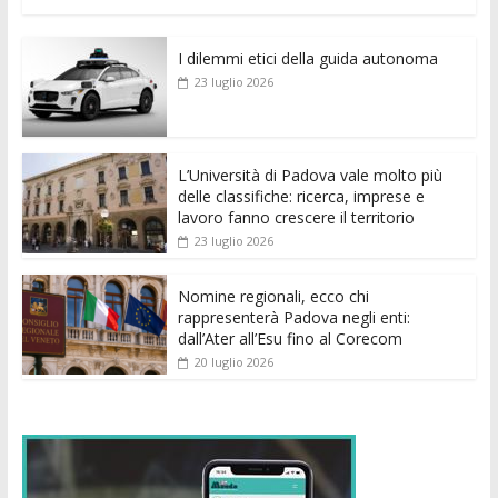
ac
w
m
h
e
e
n
o
e
itt
ai
at
ss
d
k
n
I dilemmi etici della guida autonoma
b
er
l
s
e
di
e
di
23 luglio 2026
o
A
n
t
dI
vi
o
p
g
n
di
k
p
er
L’Università di Padova vale molto più
delle classifiche: ricerca, imprese e
lavoro fanno crescere il territorio
23 luglio 2026
Nomine regionali, ecco chi
rappresenterà Padova negli enti:
dall’Ater all’Esu fino al Corecom
20 luglio 2026