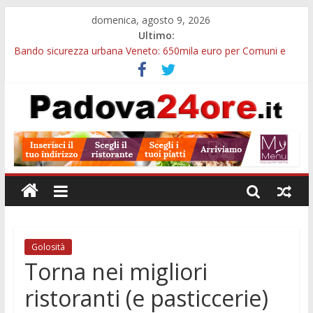
domenica, agosto 9, 2026
Ultimo:
Bando sicurezza urbana Veneto: 650mila euro per Comuni e
Polizie locali
Restauro 2026, chiuse le domande: 2,5 milioni per formare
nuove competenze in Veneto
Calici di Stelle Arzergrande: astronomia, musica e sapori al
Casone Azzurro
Notizie di Padova alle ore 10: censimento a Monselice, arresto
antidroga e siccità
Notizie di Padova alle ore 23: maltrattamenti, arresto a
Limena e progetto Cool Shop
Golosità
Torna nei migliori
ristoranti (e pasticcerie)