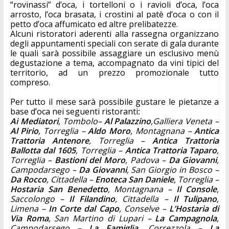
“rovinassi” d’oca, i tortelloni o i ravioli d’oca, l’oca 
arrosto, l’oca brasata, i crostini al patè d’oca o con il 
petto d’oca affumicato ed altre prelibatezze.
Alcuni ristoratori aderenti alla rassegna organizzano 
degli appuntamenti speciali con serate di gala durante 
le quali sarà possibile assaggiare un esclusivo menù 
degustazione a tema, accompagnato da vini tipici del 
territorio, ad un prezzo promozionale tutto 
compreso.
Per tutto il mese sarà possibile gustare le pietanze a 
base d’oca nei seguenti ristoranti
:
Ai Mediatori
, Tombolo
– 
Al Palazzino
,
Galliera Veneta –
Al Pirio
, Torreglia –
 Aldo Moro
, Montagnana –
 Antica 
Trattoria Antenore
, Torreglia –
 Antica Trattoria 
Ballotta dal 1605
, Torreglia –
 Antica Trattoria Taparo
, 
Torreglia –
 Bastioni del Moro
, Padova –
 Da Giovanni
, 
Campodarsego –
 Da Giovanni
, San Giorgio in Bosco –
Da Rocco
, Cittadella –
 Enoteca San Daniele
, Torreglia –
Hostaria San Benedetto
, Montagnana – 
Il Console
, 
Saccolongo –
 Il Filandino
, Cittadella –
 Il Tulipano
, 
Limena –
 In Corte dal Capo
, Conselve –
 L’Hostaria di 
Via Roma
, San Martino di Lupari – 
La Campagnola
, 
Campodarsego –
 La Famiglia
, Correzzola – 
La 