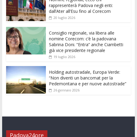
b
er
l
s
e
di
e
di
rappresenterà Padova negli enti:
o
A
n
t
dI
vi
dall’Ater all’Esu fino al Corecom
20 luglio 2026
o
p
g
n
di
k
p
er
Consiglio regionale, via libera alle
nomine Corecom: c’è la padovana
Sabrina Doni. “Entra” anche Ciambetti
già vice presidente regionale
19 luglio 2026
Holding autostradale, Europa Verde:
“Non diventi un bancomat per la
Pedemontana e per nuove autostrade”
26 gennaio 2026
Padova24ore