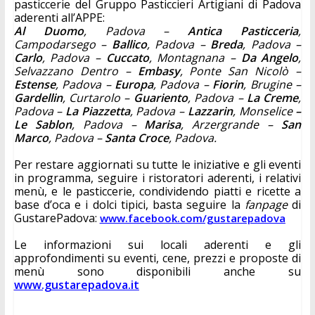
pasticcerie del Gruppo Pasticcieri Artigiani di Padova 
aderenti all’APPE: 
Al Duomo
, Padova – 
Antica Pasticceria
, 
Campodarsego – 
Ballico
, Padova –
 Breda
, Padova – 
Carlo
, Padova –
 Cuccato
, Montagnana –
 Da Angelo
, 
Selvazzano Dentro –
 Embasy
, Ponte San Nicolò –
Estense
, Padova – 
Europa
, Padova –
 Fiorin
, Brugine –
Gardellin
, Curtarolo –
 Guariento
, Padova –
 La Creme
, 
Padova –
 La Piazzetta
, Padova –
 Lazzarin
, Monselice
 – 
Le Sablon
, Padova –
 Marisa
, Arzergrande –
 San 
Marco
, Padova –
 Santa Croce
, Padova.
Per restare aggiornati 
su tutte le iniziative e gli eventi 
in programma, seguire i ristoratori aderenti, i relativi 
menù, e le pasticcerie, condividendo piatti e ricette a 
base d’oca e i dolci tipici, basta seguire la 
fanpage
 di 
GustarePadova: 
www.facebook.com/gustarepadova
Le informazioni sui locali aderenti e gli 
approfondimenti su eventi, cene, prezzi e proposte di 
menù sono disponibili anche su 
www.gustarepadova.it