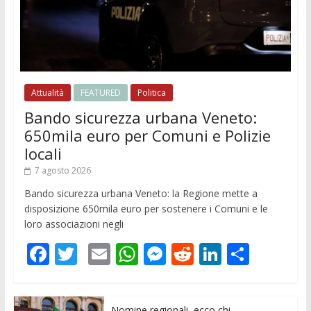
Attualità
FEATURED
Politica
Bando sicurezza urbana Veneto:
650mila euro per Comuni e Polizie
locali
7 agosto 2026
Bando sicurezza urbana Veneto: la Regione mette a
disposizione 650mila euro per sostenere i Comuni e le
loro associazioni negli
F
T
E
W
M
R
Li
C
ac
w
m
h
e
e
n
o
e
itt
ai
at
ss
d
k
n
Nomine regionali, ecco chi