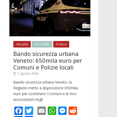
Attualità
FEATURED
Politica
Bando sicurezza urbana
Veneto: 650mila euro per
Comuni e Polizie locali
7 agosto 2026
Bando sicurezza urbana Veneto: la
Regione mette a disposizione 650mila
euro per sostenere i Comuni e le loro
associazioni negli
F
T
E
W
M
R