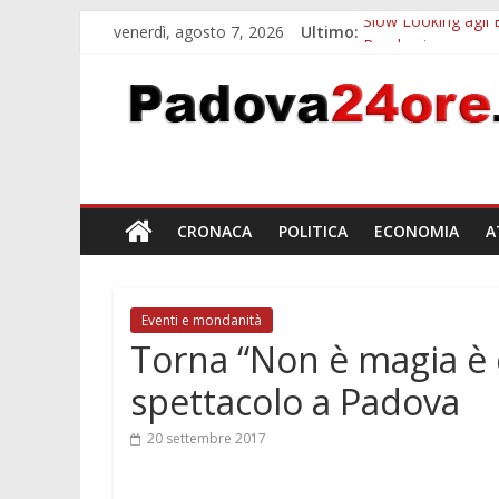
venerdì, agosto 7, 2026
Ultimo:
Slow Looking agli 
Bando sicurezza ur
Sicurezza esodo est
Bonus trasporto p
Notizie di Padova a
CRONACA
POLITICA
ECONOMIA
A
Eventi e mondanità
Torna “Non è magia è c
spettacolo a Padova
20 settembre 2017