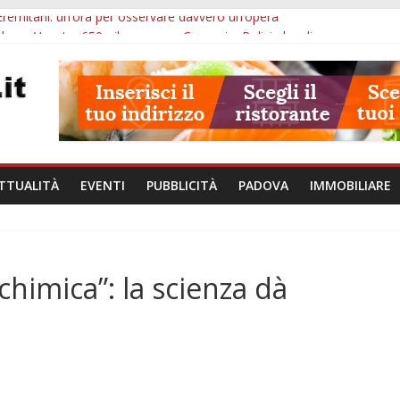
Eremitani: un’ora per osservare davvero un’opera
bana Veneto: 650mila euro per Comuni e Polizie locali
ivo Padova: più controlli su strade, stazioni e treni
ubblico Veneto: 200 euro per l’abbonamento annuale
lle ore 10: arresto, fermata Busitalia e tregua dal caldo
TTUALITÀ
EVENTI
PUBBLICITÀ
PADOVA
IMMOBILIARE
himica”: la scienza dà