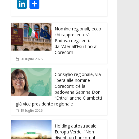
ac
w
m
h
e
e
Li
C
e
itt
ai
at
ss
d
n
o
b
er
l
s
e
di
k
n
o
A
n
t
Nomine regionali, ecco
e
di
chi rappresenterà
o
p
g
dI
vi
Padova negli enti:
dall’Ater all’Esu fino al
k
p
er
n
di
Corecom
20 luglio 2026
Consiglio regionale, via
libera alle nomine
Corecom: c’è la
padovana Sabrina Doni.
“Entra” anche Ciambetti
già vice presidente regionale
19 luglio 2026
Holding autostradale,
Europa Verde: “Non
diventi un bancomat