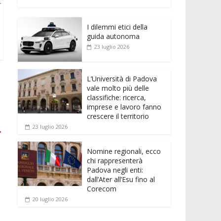
e
itt
ai
at
ss
d
n
o
.
b
er
l
s
e
di
k
n
o
A
n
t
I dilemmi etici della
e
di
guida autonoma
o
p
g
dI
vi
23 luglio 2026
k
p
er
n
di
L’Università di Padova
vale molto più delle
classifiche: ricerca,
imprese e lavoro fanno
crescere il territorio
23 luglio 2026
→
Nomine regionali, ecco
chi rappresenterà
Padova negli enti:
dall’Ater all’Esu fino al
Corecom
20 luglio 2026