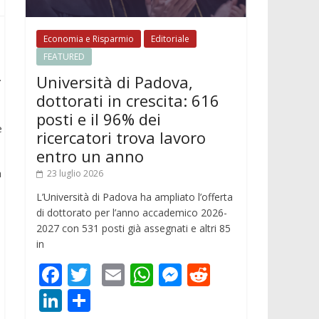
Economia e Risparmio
Editoriale
FEATURED
.
Università di Padova,
dottorati in crescita: 616
posti e il 96% dei
e
ricercatori trova lavoro
entro un anno
a
23 luglio 2026
L’Università di Padova ha ampliato l’offerta
di dottorato per l’anno accademico 2026-
2027 con 531 posti già assegnati e altri 85
in
F
T
E
W
M
R
ac
w
m
h
e
e
Li
C