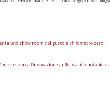
di Macchine “Enrico Bernardi” e il Museo di Geologia e Paleontologia
i
diventa uno show room del gusto a chilometro zero
i
i
Padova sbarca l’innovazione apllicata alla botanica