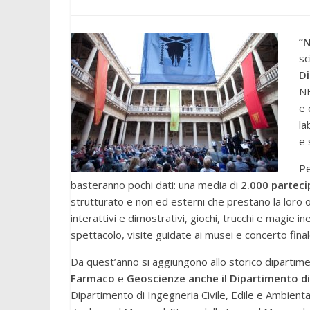
“N
sc
Di
NE
e 
la
e 
Pe
basteranno pochi dati: una media di
2.000 partecip
strutturato e non ed esterni che prestano la loro o
interattivi e dimostrativi, giochi, trucchi e magie 
spettacolo, visite guidate ai musei e concerto final
Da quest’anno si aggiungono allo storico dipartime
Farmaco
e
Geoscienze anche il Dipartimento di
Dipartimento di Ingegneria Civile, Edile e Ambienta