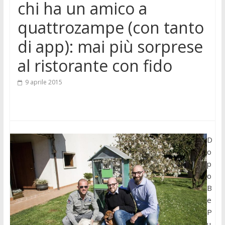
chi ha un amico a
quattrozampe (con tanto
di app): mai più sorprese
al ristorante con fido
9 aprile 2015
D
o
p
o
B
e
P
u