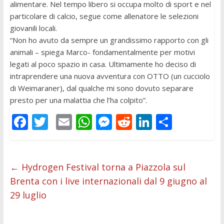
alimentare. Nel tempo libero si occupa molto di sport e nel
particolare di calcio, segue come allenatore le selezioni
giovanili locali.
“Non ho avuto da sempre un grandissimo rapporto con gli
animali – spiega Marco- fondamentalmente per motivi
legati al poco spazio in casa. Ultimamente ho deciso di
intraprendere una nuova avventura con OTTO (un cucciolo
di Weimaraner), dal qualche mi sono dovuto separare
presto per una malattia che l’ha colpito”.
F
T
E
W
M
R
Li
C
ac
w
m
h
e
e
n
o
e
itt
ai
at
ss
d
k
n
b
er
l
s
e
di
e
di
←
Hydrogen Festival torna a Piazzola sul
Brenta con i live internazionali dal 9 giugno al
o
A
n
t
dI
vi
29 luglio
o
p
g
n
di
k
p
er