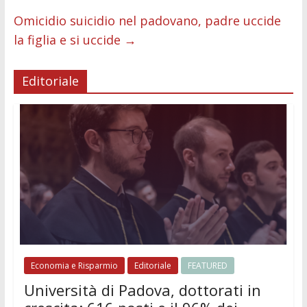
Omicidio suicidio nel padovano, padre uccide
la figlia e si uccide
→
Editoriale
Economia e Risparmio
Editoriale
FEATURED
Università di Padova, dottorati in