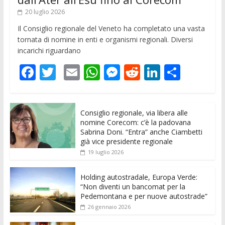
20 luglio 2026
Il Consiglio regionale del Veneto ha completato una vasta
tornata di nomine in enti e organismi regionali. Diversi
incarichi riguardano
F
T
E
W
M
R
Li
C
ac
w
m
h
e
e
n
o
e
itt
ai
at
ss
d
k
n
Consiglio regionale, via libera alle
b
er
l
s
e
di
e
di
nomine Corecom: c’è la padovana
o
A
n
t
dI
vi
Sabrina Doni. “Entra” anche Ciambetti
già vice presidente regionale
o
p
g
n
di
19 luglio 2026
k
p
er
Holding autostradale, Europa Verde:
“Non diventi un bancomat per la
Pedemontana e per nuove autostrade”
26 gennaio 2026