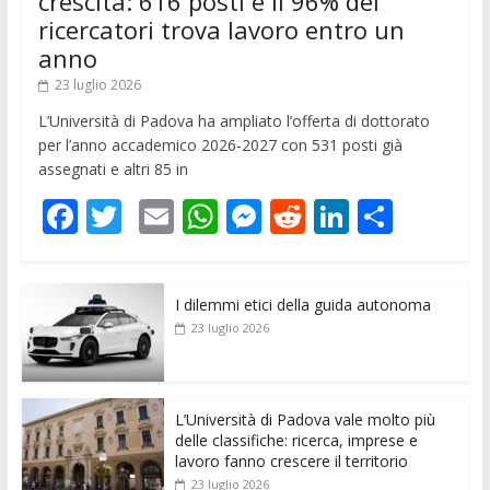
crescita: 616 posti e il 96% dei
ricercatori trova lavoro entro un
anno
23 luglio 2026
L’Università di Padova ha ampliato l’offerta di dottorato
per l’anno accademico 2026-2027 con 531 posti già
assegnati e altri 85 in
F
T
E
W
M
R
Li
C
ac
w
m
h
e
e
n
o
e
itt
ai
at
ss
d
k
n
I dilemmi etici della guida autonoma
b
er
l
s
e
di
e
di
23 luglio 2026
o
A
n
t
dI
vi
o
p
g
n
di
k
p
er
L’Università di Padova vale molto più
delle classifiche: ricerca, imprese e
lavoro fanno crescere il territorio
23 luglio 2026