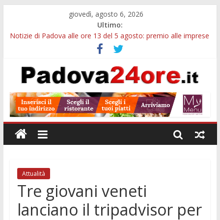
giovedì, agosto 6, 2026
Ultimo:
Notizie di Padova alle ore 13 del 5 agosto: premio alle imprese
green e stretta sull’acqua
Notizie di Padova alle ore 21: SIT torna all’utile, crescono le
auto nuove e concorsi comunali
Transizione 4.0, più tempo alle imprese del Padovano:
prorogate le comunicazioni sugli investimenti
Quando le dimissioni non fanno perdere la NASpI: le tutele
previste nei casi di violenza di genere
Malattie neurodegenerative, uno studio dell’Università di
Padova parte dall’infiammazione intestinale
Attualità
Tre giovani veneti
lanciano il tripadvisor per