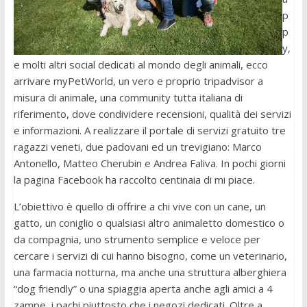
p
p
y,
e molti altri social dedicati al mondo degli animali, ecco
arrivare myPetWorld, un vero e proprio tripadvisor a
misura di animale, una community tutta italiana di
riferimento, dove condividere recensioni, qualità dei servizi
e informazioni. A realizzare il portale di servizi gratuito tre
ragazzi veneti, due padovani ed un trevigiano: Marco
Antonello, Matteo Cherubin e Andrea Faliva. In pochi giorni
la pagina Facebook ha raccolto centinaia di mi piace.
L’obiettivo è quello di offrire a chi vive con un cane, un
gatto, un coniglio o qualsiasi altro animaletto domestico o
da compagnia, uno strumento semplice e veloce per
cercare i servizi di cui hanno bisogno, come un veterinario,
una farmacia notturna, ma anche una struttura alberghiera
“dog friendly” o una spiaggia aperta anche agli amici a 4
zampe, i pachi piuttosto che i negozi dedicati. Oltre a