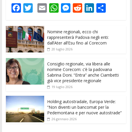
F
T
E
W
M
R
Li
C
ac
w
m
h
e
e
n
o
e
itt
ai
at
ss
d
k
n
Nomine regionali, ecco chi
b
er
l
s
e
di
e
di
rappresenterà Padova negli enti:
o
A
n
t
dI
vi
dall’Ater all’Esu fino al Corecom
20 luglio 2026
o
p
g
n
di
k
p
er
Consiglio regionale, via libera alle
nomine Corecom: c’è la padovana
Sabrina Doni. “Entra” anche Ciambetti
già vice presidente regionale
19 luglio 2026
Holding autostradale, Europa Verde:
“Non diventi un bancomat per la
Pedemontana e per nuove autostrade”
26 gennaio 2026