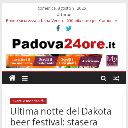
domenica, agosto 9, 2026
Ultimo:
Bando sicurezza urbana Veneto: 650mila euro per Comuni e
Polizie locali
Restauro 2026, chiuse le domande: 2,5 milioni per formare
nuove competenze in Veneto
Calici di Stelle Arzergrande: astronomia, musica e sapori al
Casone Azzurro
Notizie di Padova alle ore 10: censimento a Monselice, arresto
antidroga e siccità
Notizie di Padova alle ore 23: maltrattamenti, arresto a
Limena e progetto Cool Shop
Eventi e mondanità
Ultima notte del Dakota
beer festival: stasera