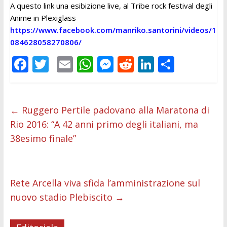
A questo link una esibizione live, al Tribe rock festival degli
Anime in Plexiglass
https://www.facebook.com/manriko.santorini/videos/1
084628058270806/
F
T
E
W
M
R
Li
C
ac
w
m
h
e
e
n
o
e
itt
ai
at
ss
d
k
n
b
er
l
s
e
di
e
di
←
Ruggero Pertile padovano alla Maratona di
Rio 2016: “A 42 anni primo degli italiani, ma
o
A
n
t
dI
vi
38esimo finale”
o
p
g
n
di
k
p
er
Rete Arcella viva sfida l’amministrazione sul
nuovo stadio Plebiscito
→