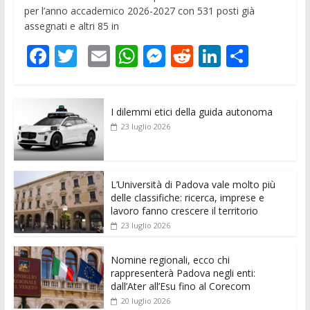
per l’anno accademico 2026-2027 con 531 posti già
assegnati e altri 85 in
F
T
E
W
M
R
Li
C
ac
w
m
h
e
e
n
o
e
itt
ai
at
ss
d
k
n
I dilemmi etici della guida autonoma
b
er
l
s
e
di
e
di
23 luglio 2026
o
A
n
t
dI
vi
o
p
g
n
di
k
p
er
L’Università di Padova vale molto più
delle classifiche: ricerca, imprese e
lavoro fanno crescere il territorio
23 luglio 2026
Nomine regionali, ecco chi
rappresenterà Padova negli enti:
dall’Ater all’Esu fino al Corecom
20 luglio 2026