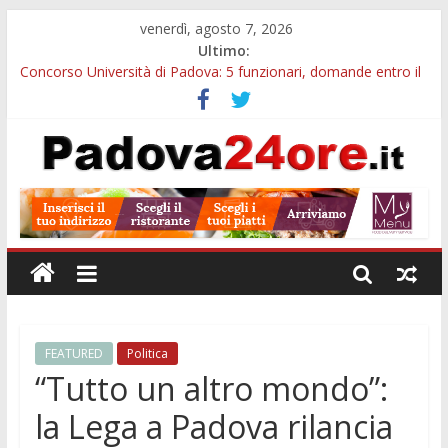
venerdì, agosto 7, 2026
Ultimo:
Concorso Università di Padova: 5 funzionari, domande entro il
7 agosto
Notizie di Padova alle ore 10: arresto, fermata Busitalia e
tregua dal caldo
Slow Looking agli Eremitani: un’ora per osservare davvero
un’opera
Notizie di Padova alle ore 21: lavoratore morto, credito sul
gasolio e IA nei Comuni
Orto Botanico Padova: visite ed escursioni fino a settembre
FEATURED
Politica
“Tutto un altro mondo”:
la Lega a Padova rilancia