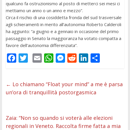
qualcuno fa ostruzionismo al posto di metterci sei mesi ci
mettiamo un anno o un anno e mezzo”.
Circa il rischio di una cosiddetta fronda del sud trasversale
agli schieramenti in merito all’autonomia Roberto Calderoli
ha aggiunto: “a giugno e a gennaio in occasione del primo
passaggio in Senato la maggioranza ha votato compatta a
favore dell’autonomia differenziata”.
F
T
E
W
M
R
Li
C
ac
w
m
h
e
e
n
o
e
itt
ai
at
ss
d
k
n
b
er
l
s
e
di
e
di
←
Lo chiamano “Float your mind” a me è parsa
un’ora di tranquillità postorgasmica
o
A
n
t
dI
vi
o
p
g
n
di
k
p
er
Zaia: “Non so quando si voterà alle elezioni
regionali in Veneto. Raccolta firme fatta a mia