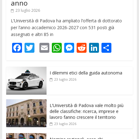
anno
23 luglio 2026
L’Università di Padova ha ampliato l’offerta di dottorato
per l’anno accademico 2026-2027 con 531 posti già
assegnati e altri 85 in
F
T
E
W
M
R
Li
C
ac
w
m
h
e
e
n
o
e
itt
ai
at
ss
d
k
n
I dilemmi etici della guida autonoma
b
er
l
s
e
di
e
di
23 luglio 2026
o
A
n
t
dI
vi
o
p
g
n
di
k
p
er
L’Università di Padova vale molto più
delle classifiche: ricerca, imprese e
lavoro fanno crescere il territorio
23 luglio 2026