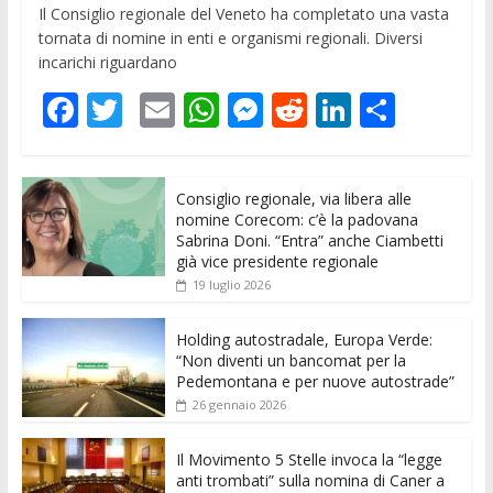
Il Consiglio regionale del Veneto ha completato una vasta
tornata di nomine in enti e organismi regionali. Diversi
incarichi riguardano
F
T
E
W
M
R
Li
C
ac
w
m
h
e
e
n
o
e
itt
ai
at
ss
d
k
n
Consiglio regionale, via libera alle
b
er
l
s
e
di
e
di
nomine Corecom: c’è la padovana
o
A
n
t
dI
vi
Sabrina Doni. “Entra” anche Ciambetti
già vice presidente regionale
o
p
g
n
di
19 luglio 2026
k
p
er
Holding autostradale, Europa Verde:
“Non diventi un bancomat per la
Pedemontana e per nuove autostrade”
26 gennaio 2026
Il Movimento 5 Stelle invoca la “legge
anti trombati” sulla nomina di Caner a