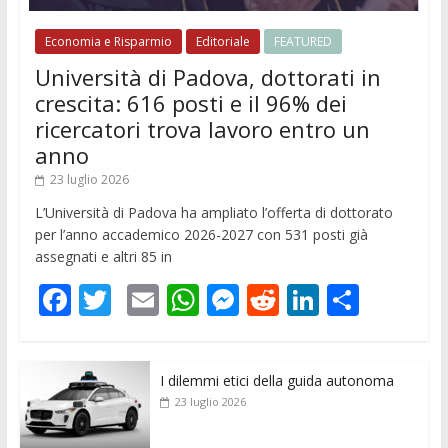
Economia e Risparmio
Editoriale
FEATURED
Università di Padova, dottorati in
crescita: 616 posti e il 96% dei
ricercatori trova lavoro entro un
anno
23 luglio 2026
L’Università di Padova ha ampliato l’offerta di dottorato
per l’anno accademico 2026-2027 con 531 posti già
assegnati e altri 85 in
F
T
E
W
M
R
Li
C
ac
w
m
h
e
e
n
o
e
itt
ai
at
ss
d
k
n
I dilemmi etici della guida autonoma
b
er
l
s
e
di
e
di
23 luglio 2026
o
A
n
t
dI
vi