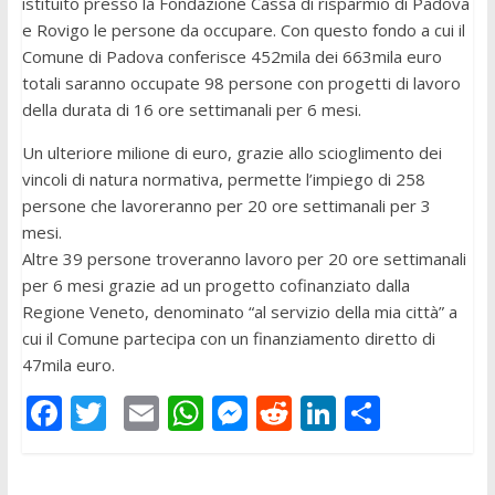
istituito presso la Fondazione Cassa di risparmio di Padova
e Rovigo le persone da occupare. Con questo fondo a cui il
Comune di Padova conferisce 452mila dei 663mila euro
totali saranno occupate 98 persone con progetti di lavoro
della durata di 16 ore settimanali per 6 mesi.
Un ulteriore milione di euro, grazie allo scioglimento dei
vincoli di natura normativa, permette l’impiego di 258
persone che lavoreranno per 20 ore settimanali per 3
mesi.
Altre 39 persone troveranno lavoro per 20 ore settimanali
per 6 mesi grazie ad un progetto cofinanziato dalla
Regione Veneto, denominato “al servizio della mia città” a
cui il Comune partecipa con un finanziamento diretto di
47mila euro.
F
T
E
W
M
R
Li
C
ac
w
m
h
e
e
n
o
e
itt
ai
at
ss
d
k
n