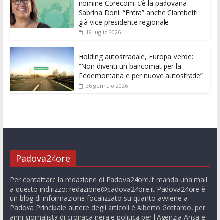
nomine Corecom: c’è la padovana
Sabrina Doni. “Entra” anche Ciambetti
già vice presidente regionale
19 luglio 2026
Holding autostradale, Europa Verde:
“Non diventi un bancomat per la
Pedemontana e per nuove autostrade”
26 gennaio 2026
Padova24ore
Per contattare la redazione di Padova24ore.it manda una mail
a questo indirizzo:
redazione@padova24ore.it
Padova24ore è
un blog di informazione focalizzato su quanto avviene a
Padova Principale autore degli articoli è Alberto Gottardo, per
anni giornalista di cronaca nera e politica per l'Agenzia Ansa e