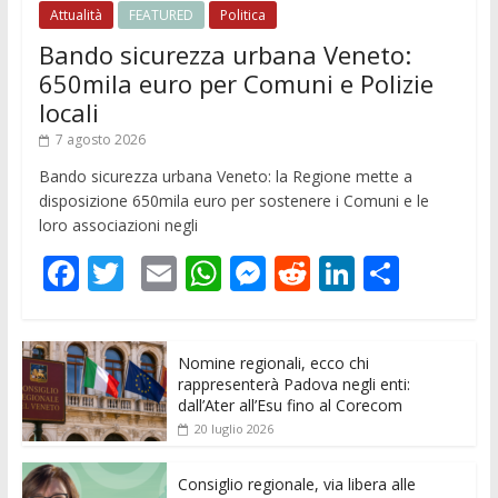
Attualità
FEATURED
Politica
Bando sicurezza urbana Veneto:
650mila euro per Comuni e Polizie
locali
7 agosto 2026
Bando sicurezza urbana Veneto: la Regione mette a
disposizione 650mila euro per sostenere i Comuni e le
loro associazioni negli
F
T
E
W
M
R
Li
C
ac
w
m
h
e
e
n
o
e
itt
ai
at
ss
d
k
n
Nomine regionali, ecco chi
b
er
l
s
e
di
e
di
rappresenterà Padova negli enti:
o
A
n
t
dI
vi
dall’Ater all’Esu fino al Corecom
20 luglio 2026
o
p
g
n
di
k
p
er
Consiglio regionale, via libera alle