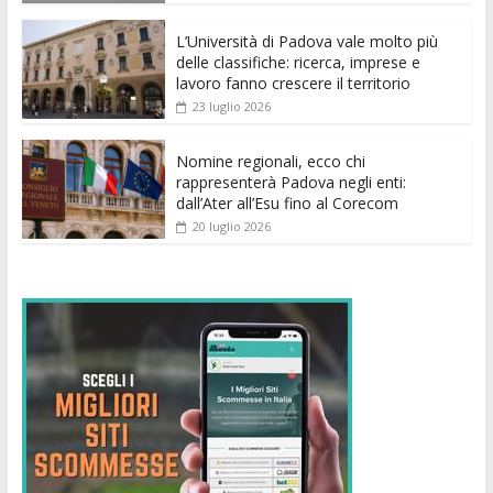
o
p
g
n
di
k
p
er
L’Università di Padova vale molto più
delle classifiche: ricerca, imprese e
lavoro fanno crescere il territorio
23 luglio 2026
Nomine regionali, ecco chi
rappresenterà Padova negli enti:
dall’Ater all’Esu fino al Corecom
20 luglio 2026