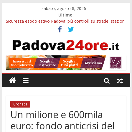
sabato, agosto 8, 2026
Ultimo:
Sicurezza esodo estivo Padova: più controlli su strade, stazioni
e treni
Calici di Stelle Arzergrande: astronomia, musica e sapori al
Casone Azzurro
Notizie di Padova alle ore 10: censimento a Monselice, arresto
antidroga e siccità
Notizie di Padova alle ore 23: maltrattamenti, arresto a
Limena e progetto Cool Shop
Bando sicurezza urbana Veneto: 650mila euro per Comuni e
Polizie locali
Cronaca
Un milione e 600mila
euro: fondo anticrisi del