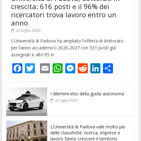
crescita: 616 posti e il 96% dei
ricercatori trova lavoro entro un
anno
23 luglio 2026
L’Università di Padova ha ampliato l’offerta di dottorato
per l’anno accademico 2026-2027 con 531 posti già
assegnati e altri 85 in
F
T
E
W
M
R
Li
C
ac
w
m
h
e
e
n
o
e
itt
ai
at
ss
d
k
n
I dilemmi etici della guida autonoma
b
er
l
s
e
di
e
di
23 luglio 2026
o
A
n
t
dI
vi
o
p
g
n
di
k
p
er
L’Università di Padova vale molto più
delle classifiche: ricerca, imprese e
lavoro fanno crescere il territorio