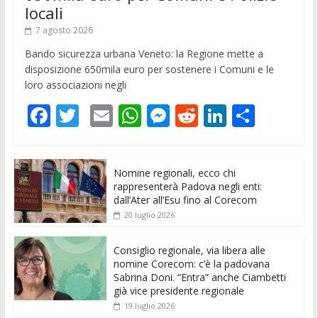
locali
7 agosto 2026
Bando sicurezza urbana Veneto: la Regione mette a
disposizione 650mila euro per sostenere i Comuni e le
loro associazioni negli
F
T
E
W
M
R
Li
C
ac
w
m
h
e
e
n
o
e
itt
ai
at
ss
d
k
n
Nomine regionali, ecco chi
b
er
l
s
e
di
e
di
rappresenterà Padova negli enti:
o
A
n
t
dI
vi
dall’Ater all’Esu fino al Corecom
20 luglio 2026
o
p
g
n
di
k
p
er
Consiglio regionale, via libera alle
nomine Corecom: c’è la padovana
Sabrina Doni. “Entra” anche Ciambetti
già vice presidente regionale
19 luglio 2026