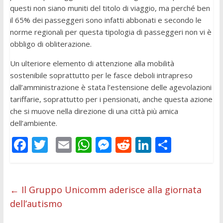
questi non siano muniti del titolo di viaggio, ma perché ben
il 65% dei passeggeri sono infatti abbonati e secondo le
norme regionali per questa tipologia di passeggeri non vi è
obbligo di obliterazione.
Un ulteriore elemento di attenzione alla mobilità
sostenibile soprattutto per le fasce deboli intrapreso
dall’amministrazione è stata l’estensione delle agevolazioni
tariffarie, soprattutto per i pensionati, anche questa azione
che si muove nella direzione di una città più amica
dell’ambiente.
F
T
E
W
M
R
Li
C
ac
w
m
h
e
e
n
o
e
itt
ai
at
ss
d
k
n
b
er
l
s
e
di
e
di
←
Il Gruppo Unicomm aderisce alla giornata
dell’autismo
o
A
n
t
dI
vi