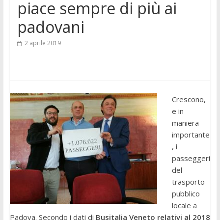
piace sempre di più ai
padovani
2 aprile 2019
Crescono,
e in
maniera
importante
, i
passeggeri
del
trasporto
pubblico
locale a
Padova. Secondo i dati di
Busitalia Veneto relativi al 2018