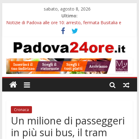
sabato, agosto 8, 2026
Ultimo:
Notizie di Padova alle ore 10: arresto, fermata Busitalia e
tregua dal caldo
Notizie di Padova alle ore 23: maltrattamenti, arresto a
Limena e progetto Cool Shop
Bando sicurezza urbana Veneto: 650mila euro per Comuni e
Polizie locali
Sicurezza esodo estivo Padova: più controlli su strade, stazioni
e treni
Bonus trasporto pubblico Veneto: 200 euro per l’abbonamento
annuale
Cronaca
Un milione di passeggeri
in più sui bus, il tram