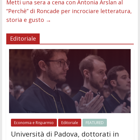
Metti una sera a cena con Antonia Arslan al
“Perchè” di Roncade per incrociare letteratura,
storia e gusto
→
Editoriale
Economia e Risparmio
Editoriale
FEATURED
Università di Padova, dottorati in