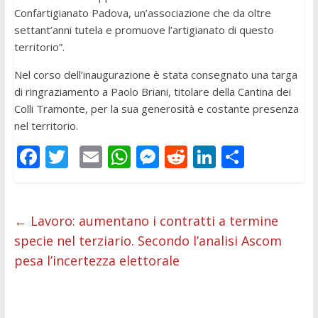
Confartigianato Padova, un’associazione che da oltre
settant’anni tutela e promuove l’artigianato di questo
territorio”.
Nel corso dell’inaugurazione è stata consegnato una targa
di ringraziamento a Paolo Briani, titolare della Cantina dei
Colli Tramonte, per la sua generosità e costante presenza
nel territorio.
F
T
E
W
M
R
Li
C
ac
w
m
h
e
e
n
o
e
itt
ai
at
ss
d
k
n
b
er
l
s
e
di
e
di
←
Lavoro: aumentano i contratti a termine
specie nel terziario. Secondo l’analisi Ascom
o
A
n
t
dI
vi
pesa l’incertezza elettorale
o
p
g
n
di
k
p
er