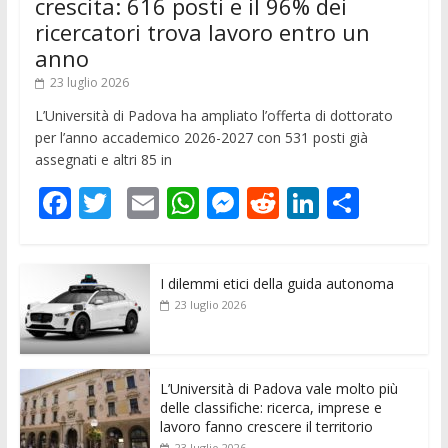
crescita: 616 posti e il 96% dei
ricercatori trova lavoro entro un
anno
23 luglio 2026
L’Università di Padova ha ampliato l’offerta di dottorato
per l’anno accademico 2026-2027 con 531 posti già
assegnati e altri 85 in
F
T
E
W
M
R
Li
C
ac
w
m
h
e
e
n
o
e
itt
ai
at
ss
d
k
n
I dilemmi etici della guida autonoma
b
er
l
s
e
di
e
di
23 luglio 2026
o
A
n
t
dI
vi
o
p
g
n
di
k
p
er
L’Università di Padova vale molto più
delle classifiche: ricerca, imprese e
lavoro fanno crescere il territorio
23 luglio 2026