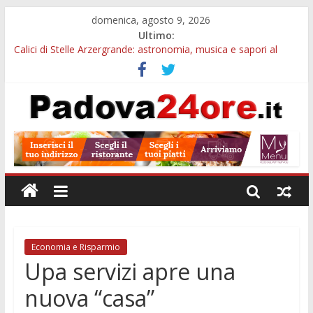
domenica, agosto 9, 2026
Ultimo:
Calici di Stelle Arzergrande: astronomia, musica e sapori al
Casone Azzurro
Campo San Martino, il Museo della civiltà contadina apre gratis
durante la sagra
Notizie di Padova alle ore 10: Notte del Volo sold out, Tribano
e festa oggi a Teolo
Teatro per famiglie a Loreggia, la Bella Addormentata arriva
sul palco domenica sera
Restauro 2026, chiuse le domande: 2,5 milioni per formare
nuove competenze in Veneto
Economia e Risparmio
Upa servizi apre una
nuova “casa”