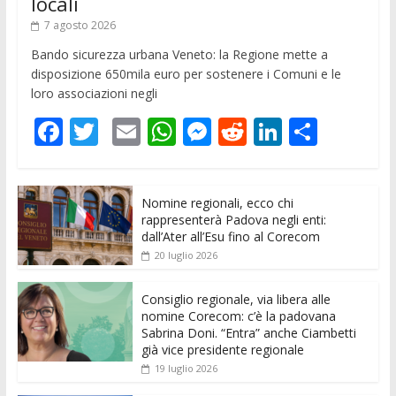
locali
7 agosto 2026
Bando sicurezza urbana Veneto: la Regione mette a
disposizione 650mila euro per sostenere i Comuni e le
loro associazioni negli
F
T
E
W
M
R
Li
C
ac
w
m
h
e
e
n
o
e
itt
ai
at
ss
d
k
n
Nomine regionali, ecco chi
b
er
l
s
e
di
e
di
rappresenterà Padova negli enti:
o
A
n
t
dI
vi
dall’Ater all’Esu fino al Corecom
20 luglio 2026
o
p
g
n
di
k
p
er
Consiglio regionale, via libera alle
nomine Corecom: c’è la padovana
Sabrina Doni. “Entra” anche Ciambetti
già vice presidente regionale
19 luglio 2026