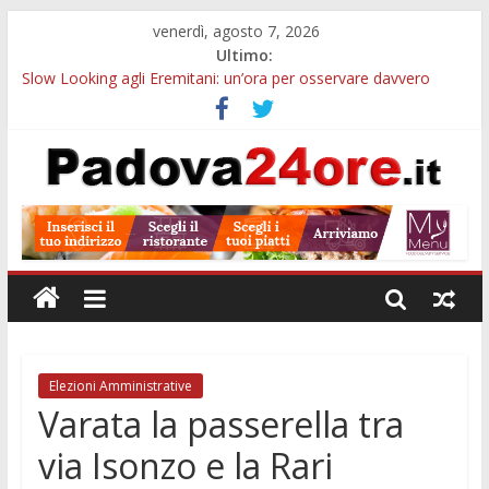
venerdì, agosto 7, 2026
Ultimo:
Slow Looking agli Eremitani: un’ora per osservare davvero
un’opera
Bando sicurezza urbana Veneto: 650mila euro per Comuni e
Polizie locali
Sicurezza esodo estivo Padova: più controlli su strade, stazioni
e treni
Bonus trasporto pubblico Veneto: 200 euro per l’abbonamento
annuale
Notizie di Padova alle ore 10: arresto, fermata Busitalia e
tregua dal caldo
Elezioni Amministrative
Varata la passerella tra
via Isonzo e la Rari