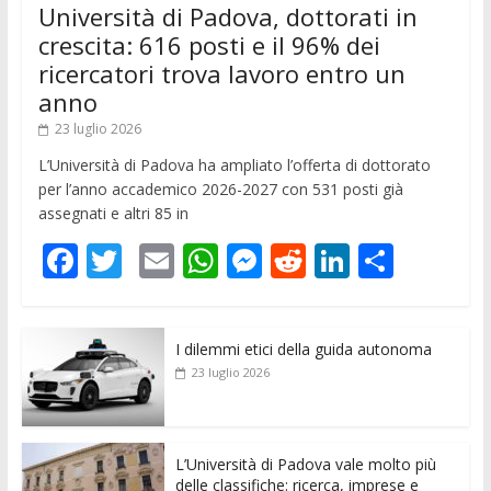
Università di Padova, dottorati in
crescita: 616 posti e il 96% dei
ricercatori trova lavoro entro un
anno
23 luglio 2026
L’Università di Padova ha ampliato l’offerta di dottorato
per l’anno accademico 2026-2027 con 531 posti già
assegnati e altri 85 in
F
T
E
W
M
R
Li
C
ac
w
m
h
e
e
n
o
e
itt
ai
at
ss
d
k
n
I dilemmi etici della guida autonoma
b
er
l
s
e
di
e
di
23 luglio 2026
o
A
n
t
dI
vi
o
p
g
n
di
k
p
er
L’Università di Padova vale molto più
delle classifiche: ricerca, imprese e