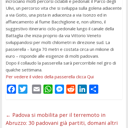
incrociano molti percorsi ciclabili e pedonali: il Parco degli
Ulivi, un percorso vita che si sviluppa sulla golena adiacente
a via Goito, una pista in adiacenza a via Isonzo ed in
affiancamento al fiume Bacchiglione e, non ultimo, il
suggestivo itinerario ciclo-pedonale lungo il canale della
Battaglia che inizia proprio da via Vittorio Veneto
sviluppandosi per molti chilometri in direzione sud. La
passerella – lunga 70 metri e costata circa un milione di
euro – risponde alle esigenze di molti padovani.
Dopo il collaudo la passerella sarà percorribile nel giro di
qualche settimana.
Per vedere il video della passerella clicca Qui
F
T
E
W
M
R
Li
C
ac
w
m
h
e
e
n
o
e
itt
ai
at
ss
d
k
n
b
er
l
s
e
di
e
di
←
Padova si mobilita per il terremoto in
Abruzzo: 30 padovani già partiti, domani altri
o
A
n
t
dI
vi