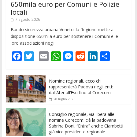
650mila euro per Comuni e Polizie
locali
7 agosto 2026
Bando sicurezza urbana Veneto: la Regione mette a
disposizione 650mila euro per sostenere i Comuni e le
loro associazioni negli
F
T
E
W
M
R
Li
C
ac
w
m
h
e
e
n
o
e
itt
ai
at
ss
d
k
n
Nomine regionali, ecco chi
b
er
l
s
e
di
e
di
rappresenterà Padova negli enti:
o
A
n
t
dI
vi
dall’Ater all’Esu fino al Corecom
20 luglio 2026
o
p
g
n
di
k
p
er
Consiglio regionale, via libera alle
nomine Corecom: c’è la padovana
Sabrina Doni. “Entra” anche Ciambetti
già vice presidente regionale