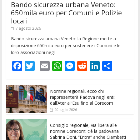
Bando sicurezza urbana Veneto:
650mila euro per Comuni e Polizie
locali
7 agosto 2026
Bando sicurezza urbana Veneto: la Regione mette a
disposizione 650mila euro per sostenere i Comuni e le
loro associazioni negli
F
T
E
W
M
R
Li
C
ac
w
m
h
e
e
n
o
e
itt
ai
at
ss
d
k
n
Nomine regionali, ecco chi
b
er
l
s
e
di
e
di
rappresenterà Padova negli enti:
o
A
n
t
dI
vi
dall’Ater all’Esu fino al Corecom
20 luglio 2026
o
p
g
n
di
k
p
er
Consiglio regionale, via libera alle
nomine Corecom: c’è la padovana
Sabrina Doni. “Entra” anche Ciambetti