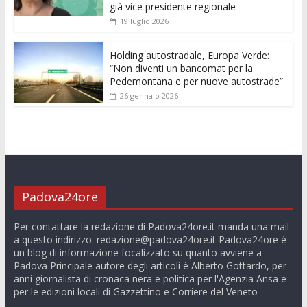
già vice presidente regionale
19 luglio 2026
Holding autostradale, Europa Verde:
“Non diventi un bancomat per la
Pedemontana e per nuove autostrade”
26 gennaio 2026
Padova24ore
Per contattare la redazione di Padova24ore.it manda una mail
a questo indirizzo:
redazione@padova24ore.it
Padova24ore è
un blog di informazione focalizzato su quanto avviene a
Padova Principale autore degli articoli è Alberto Gottardo, per
anni giornalista di cronaca nera e politica per l'Agenzia Ansa e
per le edizioni locali di Gazzettino e Corriere del Veneto