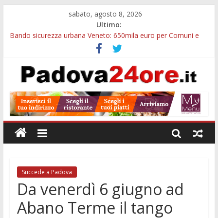
sabato, agosto 8, 2026
Ultimo:
Bando sicurezza urbana Veneto: 650mila euro per Comuni e
Polizie locali
Restauro 2026, chiuse le domande: 2,5 milioni per formare
nuove competenze in Veneto
Calici di Stelle Arzergrande: astronomia, musica e sapori al
Casone Azzurro
Notizie di Padova alle ore 10: censimento a Monselice, arresto
antidroga e siccità
Notizie di Padova alle ore 23: maltrattamenti, arresto a
Limena e progetto Cool Shop
Succede a Padova
Da venerdì 6 giugno ad
Abano Terme il tango