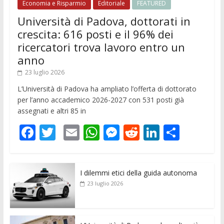
Economia e Risparmio
Editoriale
FEATURED
Università di Padova, dottorati in
crescita: 616 posti e il 96% dei
ricercatori trova lavoro entro un
anno
23 luglio 2026
L’Università di Padova ha ampliato l’offerta di dottorato
per l’anno accademico 2026-2027 con 531 posti già
assegnati e altri 85 in
F
T
E
W
M
R
Li
C
ac
w
m
h
e
e
n
o
e
itt
ai
at
ss
d
k
n
I dilemmi etici della guida autonoma
b
er
l
s
e
di
e
di
23 luglio 2026
o
A
n
t
dI
vi
o
p
g
n
di