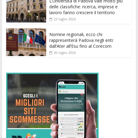
k
p
er
L’Università di Padova vale molto più
delle classifiche: ricerca, imprese e
lavoro fanno crescere il territorio
23 luglio 2026
Nomine regionali, ecco chi
rappresenterà Padova negli enti:
dall’Ater all’Esu fino al Corecom
20 luglio 2026