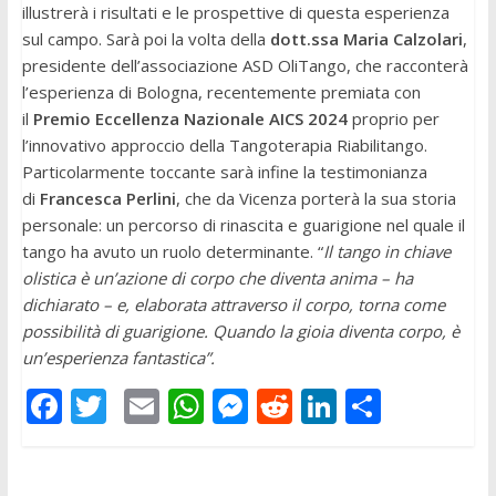
illustrerà i risultati e le prospettive di questa esperienza
sul campo. Sarà poi la volta della
dott.ssa Maria Calzolari
,
presidente dell’associazione ASD OliTango, che racconterà
l’esperienza di Bologna, recentemente premiata con
il
Premio Eccellenza Nazionale AICS 2024
proprio per
l’innovativo approccio della Tangoterapia Riabilitango.
Particolarmente toccante sarà infine la testimonianza
di
Francesca Perlini
, che da Vicenza porterà la sua storia
personale: un percorso di rinascita e guarigione nel quale il
tango ha avuto un ruolo determinante. “
Il tango in chiave
olistica è un’azione di corpo che diventa anima – ha
dichiarato – e, elaborata attraverso il corpo, torna come
possibilità di guarigione. Quando la gioia diventa corpo, è
un’esperienza fantastica”.
F
T
E
W
M
R
Li
C
ac
w
m
h
e
e
n
o
e
itt
ai
at
ss
d
k
n