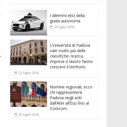
e
itt
ai
at
ss
d
n
o
b
er
l
s
e
di
k
n
o
A
n
t
I dilemmi etici della
e
di
guida autonoma
o
p
g
dI
vi
23 luglio 2026
k
p
er
n
di
L’Università di Padova
vale molto più delle
→
classifiche: ricerca,
imprese e lavoro fanno
crescere il territorio
23 luglio 2026
Nomine regionali, ecco
chi rappresenterà
Padova negli enti:
dall’Ater all’Esu fino al
Corecom
20 luglio 2026