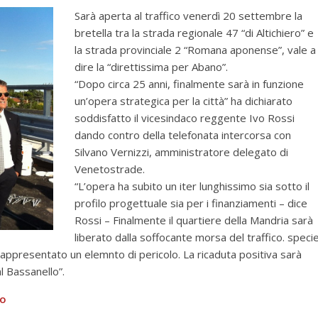
Sarà aperta al traffico venerdì 20 settembre la
bretella tra la strada regionale 47 “di Altichiero” e
la strada provinciale 2 “Romana aponense”, vale a
dire la “direttissima per Abano”.
“Dopo circa 25 anni, finalmente sarà in funzione
un’opera strategica per la città” ha dichiarato
soddisfatto il vicesindaco reggente Ivo Rossi
dando contro della telefonata intercorsa con
Silvano Vernizzi, amministratore delegato di
Venetostrade.
“L’opera ha subito un iter lunghissimo sia sotto il
profilo progettuale sia per i finanziamenti – dice
Rossi – Finalmente il quartiere della Mandria sarà
liberato dalla soffocante morsa del traffico. speci
appresentato un elemnto di pericolo. La ricaduta positiva sarà
 Bassanello”.
to