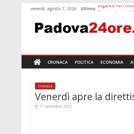
venerdì, agosto 7, 2026
Ultimo:
Euganea Film Festi
Slow Looking agli 
Notizie di Padova a
Orto Botanico Pado
Concorso Universit
CRONACA
POLITICA
ECONOMIA
A
Cronaca
Venerdì apre la diret
17 settembre 2013