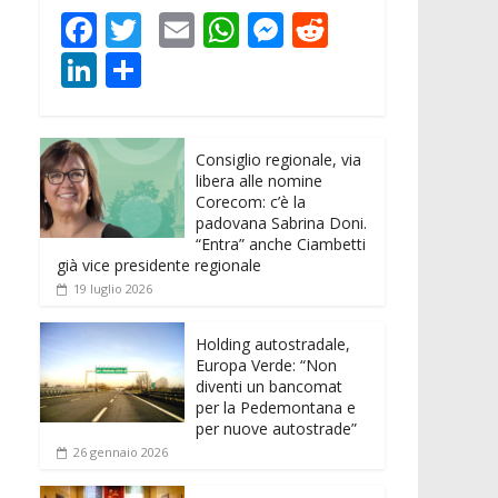
F
T
E
W
M
R
ac
w
m
h
e
e
Li
C
e
itt
ai
at
ss
d
n
o
b
er
l
s
e
di
k
n
o
A
n
t
Consiglio regionale, via
e
di
libera alle nomine
o
p
g
dI
vi
Corecom: c’è la
padovana Sabrina Doni.
k
p
er
n
di
“Entra” anche Ciambetti
già vice presidente regionale
19 luglio 2026
Holding autostradale,
Europa Verde: “Non
diventi un bancomat
per la Pedemontana e
per nuove autostrade”
26 gennaio 2026