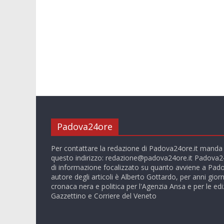
Padova24ore
Per contattare la redazione di Padova24ore.it manda
questo indirizzo:
redazione@padova24ore.it
Padova24
di informazione focalizzato su quanto avviene a Pado
autore degli articoli è Alberto Gottardo, per anni giorn
cronaca nera e politica per l'Agenzia Ansa e per le ediz
Gazzettino e Corriere del Veneto