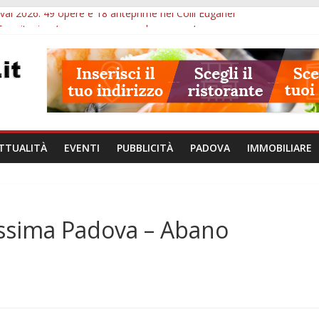
val 2026: 49 opere e 18 anteprime nei Colli Euganei
Eremitani: un’ora per osservare davvero un’opera
lle ore 21: lavoratore morto, credito sul gasolio e IA nei Comuni
va: visite ed escursioni fino a settembre
à di Padova: 5 funzionari, domande entro il 7 agosto
TTUALITÀ
EVENTI
PUBBLICITÀ
PADOVA
IMMOBILIARE
tissima Padova – Abano