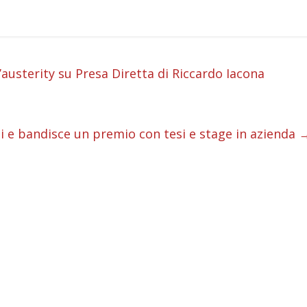
i
austerity su Presa Diretta di Riccardo Iacona
i
i
i e bandisce un premio con tesi e stage in azienda