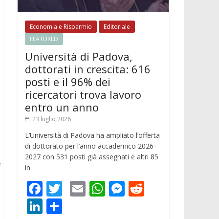
Economia e Risparmio
Editoriale
FEATURED
Università di Padova,
dottorati in crescita: 616
posti e il 96% dei
ricercatori trova lavoro
entro un anno
23 luglio 2026
L’Università di Padova ha ampliato l’offerta
di dottorato per l’anno accademico 2026-
2027 con 531 posti già assegnati e altri 85
e
in
F
T
E
W
M
R
ac
w
m
h
e
e
Li
C