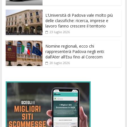
o
p
g
n
di
k
p
er
L’Università di Padova vale molto più
delle classifiche: ricerca, imprese e
lavoro fanno crescere il territorio
23 luglio 2026
Nomine regionali, ecco chi
rappresenterà Padova negli enti:
dall’Ater all’Esu fino al Corecom
20 luglio 2026