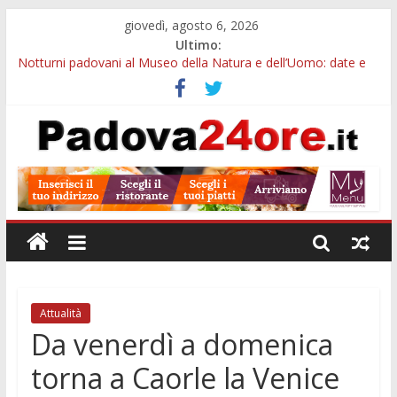
giovedì, agosto 6, 2026
Ultimo:
Notturni padovani al Museo della Natura e dell’Uomo: date e
biglietti
Slow Looking agli Eremitani: un’ora per osservare davvero
un’opera
Orto Botanico Padova: visite ed escursioni fino a settembre
Concorso Università di Padova: 5 funzionari, domande entro il
7 agosto
Euganea Film Festival 2026: 49 opere e 18 anteprime nei Colli
Euganei
Attualità
Da venerdì a domenica
torna a Caorle la Venice