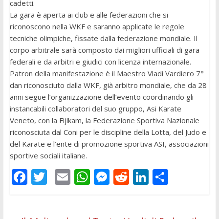
cadetti.
La gara è aperta ai club e alle federazioni che si
riconoscono nella WKF e saranno applicate le regole
tecniche olimpiche, fissate dalla federazione mondiale. Il
corpo arbitrale sarà composto dai migliori ufficiali di gara
federali e da arbitri e giudici con licenza internazionale.
Patron della manifestazione è il Maestro Vladi Vardiero 7°
dan riconosciuto dalla WKF, già arbitro mondiale, che da 28
anni segue l’organizzazione dell’evento coordinando gli
instancabili collaboratori del suo gruppo, Asi Karate
Veneto, con la Fijlkam, la Federazione Sportiva Nazionale
riconosciuta dal Coni per le discipline della Lotta, del Judo e
del Karate e l’ente di promozione sportiva ASI, associazioni
sportive sociali italiane.
F
T
E
W
M
R
Li
C
ac
w
m
h
e
e
n
o
e
itt
ai
at
ss
d
k
n