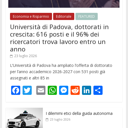
Economia e Risparmio
Editoriale
FEATURED
Università di Padova, dottorati in
crescita: 616 posti e il 96% dei
ricercatori trova lavoro entro un
anno
23 luglio 2026
L’Università di Padova ha ampliato l’offerta di dottorato
per l’anno accademico 2026-2027 con 531 posti già
assegnati e altri 85 in
F
T
E
W
M
R
Li
C
ac
w
m
h
e
e
n
o
e
itt
ai
at
ss
d
k
n
I dilemmi etici della guida autonoma
b
er
l
s
e
di
e
di
23 luglio 2026
o
A
n
t
dI
vi