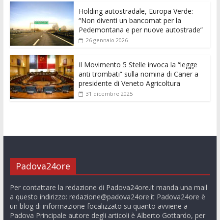
k
p
er
Holding autostradale, Europa Verde:
“Non diventi un bancomat per la
Pedemontana e per nuove autostrade”
26 gennaio 2026
Il Movimento 5 Stelle invoca la “legge
anti trombati” sulla nomina di Caner a
presidente di Veneto Agricoltura
31 dicembre 2025
Padova24ore
Per contattare la redazione di Padova24ore.it manda una mail
a questo indirizzo:
redazione@padova24ore.it
Padova24ore è
un blog di informazione focalizzato su quanto avviene a
Padova Principale autore degli articoli è Alberto Gottardo, per