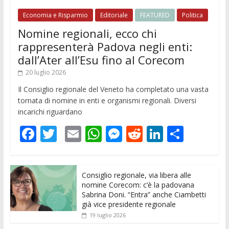
Economia e Risparmio
Editoriale
FEATURED
Politica
Nomine regionali, ecco chi
rappresenterà Padova negli enti:
dall’Ater all’Esu fino al Corecom
20 luglio 2026
Il Consiglio regionale del Veneto ha completato una vasta
tornata di nomine in enti e organismi regionali. Diversi
incarichi riguardano
F
T
E
W
M
R
Li
C
ac
w
m
h
e
e
n
o
e
itt
ai
at
ss
d
k
n
Consiglio regionale, via libera alle
b
er
l
s
e
di
e
di
nomine Corecom: c’è la padovana
o
A
n
t
dI
vi
Sabrina Doni. “Entra” anche Ciambetti
già vice presidente regionale
o
p
g
n
di
19 luglio 2026