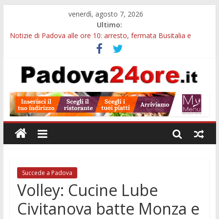
venerdì, agosto 7, 2026
Ultimo:
Notizie di Padova alle ore 10: arresto, fermata Busitalia e
tregua dal caldo
Notizie di Padova alle ore 23: maltrattamenti, arresto a
Limena e progetto Cool Shop
Bando sicurezza urbana Veneto: 650mila euro per Comuni e
Polizie locali
Sicurezza esodo estivo Padova: più controlli su strade, stazioni
e treni
Bonus trasporto pubblico Veneto: 200 euro per l’abbonamento
annuale
Succede a Padova
Volley: Cucine Lube
Civitanova batte Monza e