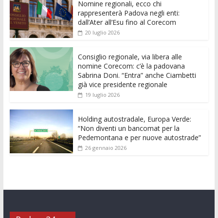
Nomine regionali, ecco chi
b
er
l
s
e
di
e
di
rappresenterà Padova negli enti:
o
A
n
t
dI
vi
dall’Ater all’Esu fino al Corecom
20 luglio 2026
o
p
g
n
di
k
p
er
Consiglio regionale, via libera alle
nomine Corecom: c’è la padovana
Sabrina Doni. “Entra” anche Ciambetti
già vice presidente regionale
19 luglio 2026
Holding autostradale, Europa Verde:
“Non diventi un bancomat per la
Pedemontana e per nuove autostrade”
26 gennaio 2026