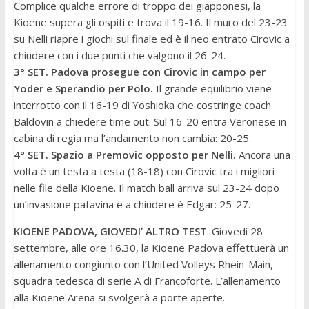
Complice qualche errore di troppo dei giapponesi, la
Kioene supera gli ospiti e trova il 19-16. Il muro del 23-23
su Nelli riapre i giochi sul finale ed è il neo entrato Cirovic a
chiudere con i due punti che valgono il 26-24.
3° SET. Padova prosegue con Cirovic in campo per
Yoder e Sperandio per Polo.
Il grande equilibrio viene
interrotto con il 16-19 di Yoshioka che costringe coach
Baldovin a chiedere time out. Sul 16-20 entra Veronese in
cabina di regia ma l’andamento non cambia: 20-25.
4° SET. Spazio a Premovic opposto per Nelli.
Ancora una
volta è un testa a testa (18-18) con Cirovic tra i migliori
nelle file della Kioene. Il match ball arriva sul 23-24 dopo
un’invasione patavina e a chiudere è Edgar: 25-27.
KIOENE PADOVA, GIOVEDI’ ALTRO TEST
. Giovedì 28
settembre, alle ore 16.30, la Kioene Padova effettuerà un
allenamento congiunto con l’United Volleys Rhein-Main,
squadra tedesca di serie A di Francoforte. L’allenamento
alla Kioene Arena si svolgerà a porte aperte.