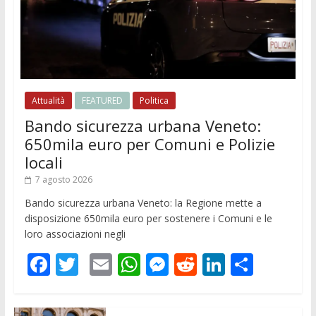
Attualità
FEATURED
Politica
Bando sicurezza urbana Veneto:
650mila euro per Comuni e Polizie
locali
7 agosto 2026
Bando sicurezza urbana Veneto: la Regione mette a
disposizione 650mila euro per sostenere i Comuni e le
loro associazioni negli
F
T
E
W
M
R
Li
C
ac
w
m
h
e
e
n
o
e
itt
ai
at
ss
d
k
n