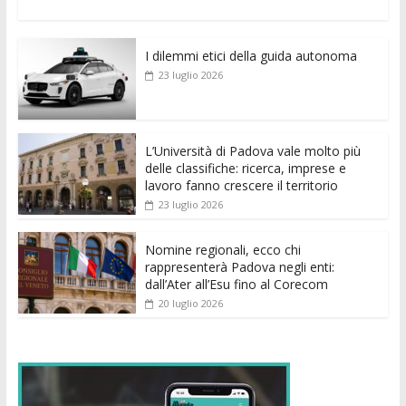
ac
w
m
h
e
e
n
o
e
itt
ai
at
ss
d
k
n
I dilemmi etici della guida autonoma
b
er
l
s
e
di
e
di
23 luglio 2026
o
A
n
t
dI
vi
o
p
g
n
di
k
p
er
L’Università di Padova vale molto più
delle classifiche: ricerca, imprese e
lavoro fanno crescere il territorio
23 luglio 2026
Nomine regionali, ecco chi
rappresenterà Padova negli enti:
dall’Ater all’Esu fino al Corecom
20 luglio 2026