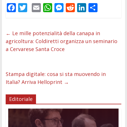
F
T
E
W
M
R
Li
C
ac
w
m
h
e
e
n
o
e
itt
ai
at
ss
d
k
n
b
er
l
s
e
di
e
di
←
Le mille potenzialità della canapa in
agricoltura: Coldiretti organizza un seminario
o
A
n
t
dI
vi
a Cervarese Santa Croce
o
p
g
n
di
k
p
er
Stampa digitale: cosa si sta muovendo in
Italia? Arriva Helloprint
→
Editoriale