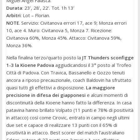
Miguel Angel Falasca.
Durata
: 23’, 28’, 22’. Tot. 1h 13’
Arbitri
: Lot – Florian.
NOTE
. Servizio: Civitanova errori 17, ace 9; Monza errori
10, ace 4. Muro: Civitanova 5, Monza 7. Ricezione:
Civitanova 60%, Monza 45%. Attacco: Civitanova 59%,
Monza 36%.
Nella finalina terzo/quarto posto la
JT Thunders sconfigge
1-3 la Kioene Padova
aggiudicandosi il 3° posto al Trofeo
Città di Padova. Con Travica, Bassanello e Gozzo tenuti
ancora a riposo precauzionale, coach Baldovin ha sfruttato
quasi tutti gli effettivi a disposizione.
La maggiore
precisione in difesa dei giapponesi
e alcuni momenti di
discontinuità della Kioene hanno fatto la differenza. In casa
patavina hanno brillato Volpato (11 punti e 78% di positività
in attacco) così come Cirovic, entrato in campo negli ultimi
due set e capace di realizzare 13 punti con il 65% di
positività in attacco. Best scorer del match l’australiano