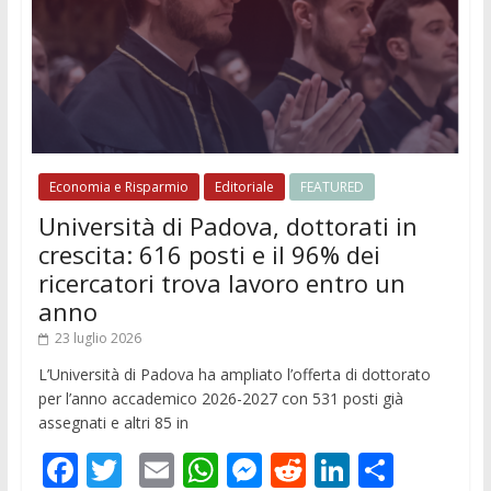
Economia e Risparmio
Editoriale
FEATURED
Università di Padova, dottorati in
crescita: 616 posti e il 96% dei
ricercatori trova lavoro entro un
anno
23 luglio 2026
L’Università di Padova ha ampliato l’offerta di dottorato
per l’anno accademico 2026-2027 con 531 posti già
assegnati e altri 85 in
F
T
E
W
M
R
Li
C