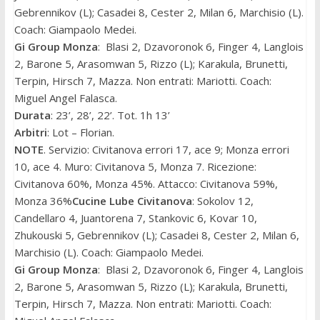
Gebrennikov (L); Casadei 8, Cester 2, Milan 6, Marchisio (L).
Coach: Giampaolo Medei.
Gi Group Monza
: Blasi 2, Dzavoronok 6, Finger 4, Langlois
2, Barone 5, Arasomwan 5, Rizzo (L); Karakula, Brunetti,
Terpin, Hirsch 7, Mazza. Non entrati: Mariotti. Coach:
Miguel Angel Falasca.
Durata
: 23’, 28’, 22’. Tot. 1h 13’
Arbitri
: Lot – Florian.
NOTE
. Servizio: Civitanova errori 17, ace 9; Monza errori
10, ace 4. Muro: Civitanova 5, Monza 7. Ricezione:
Civitanova 60%, Monza 45%. Attacco: Civitanova 59%,
Monza 36%
Cucine Lube Civitanova
: Sokolov 12,
Candellaro 4, Juantorena 7, Stankovic 6, Kovar 10,
Zhukouski 5, Gebrennikov (L); Casadei 8, Cester 2, Milan 6,
Marchisio (L). Coach: Giampaolo Medei.
Gi Group Monza
: Blasi 2, Dzavoronok 6, Finger 4, Langlois
2, Barone 5, Arasomwan 5, Rizzo (L); Karakula, Brunetti,
Terpin, Hirsch 7, Mazza. Non entrati: Mariotti. Coach: