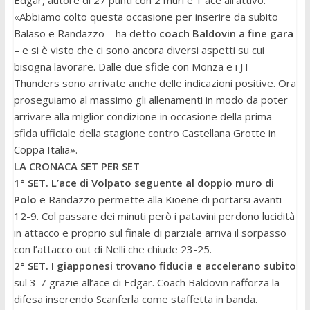
Edgar, autore di 27 punti con 2 muri e 1 ace all’attivo.
«Abbiamo colto questa occasione per inserire da subito
Balaso e Randazzo – ha detto
coach Baldovin a fine gara
– e si è visto che ci sono ancora diversi aspetti su cui
bisogna lavorare. Dalle due sfide con Monza e i JT
Thunders sono arrivate anche delle indicazioni positive. Ora
proseguiamo al massimo gli allenamenti in modo da poter
arrivare alla miglior condizione in occasione della prima
sfida ufficiale della stagione contro Castellana Grotte in
Coppa Italia».
LA CRONACA SET PER SET
1° SET. L’ace di Volpato seguente al doppio muro di
Polo
e Randazzo permette alla Kioene di portarsi avanti
12-9. Col passare dei minuti però i patavini perdono lucidità
in attacco e proprio sul finale di parziale arriva il sorpasso
con l’attacco out di Nelli che chiude 23-25.
2° SET. I giapponesi trovano fiducia e accelerano subito
sul 3-7 grazie all’ace di Edgar. Coach Baldovin rafforza la
difesa inserendo Scanferla come staffetta in banda.