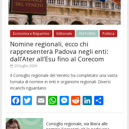
Economia e Risparmio
Editoriale
FEATURED
Politica
Nomine regionali, ecco chi
rappresenterà Padova negli enti:
dall’Ater all’Esu fino al Corecom
20 luglio 2026
Il Consiglio regionale del Veneto ha completato una vasta
tornata di nomine in enti e organismi regionali. Diversi
incarichi riguardano
F
T
E
W
M
R
Li
C
ac
w
m
h
e
e
n
o
e
itt
ai
at
ss
d
k
n
Consiglio regionale, via libera alle
b
er
l
s
e
di
e
di