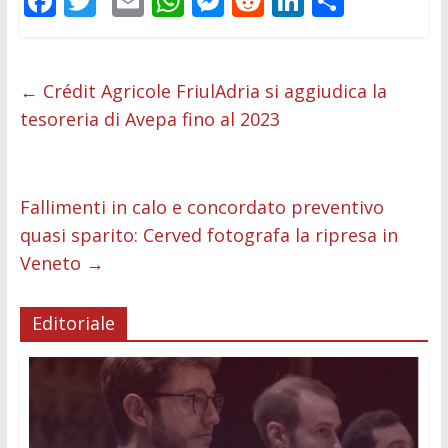
F
T
E
W
M
R
Li
C
ac
w
m
h
e
e
n
o
e
itt
ai
at
ss
d
k
n
b
er
l
s
e
di
e
di
←
Crédit Agricole FriulAdria si aggiudica la
tesoreria di Avepa fino al 2023
o
A
n
t
dI
vi
o
p
g
n
di
k
p
er
Fallimenti in calo e concordato preventivo
quasi sparito: Cerved fotografa la ripresa in
Veneto
→
Editoriale