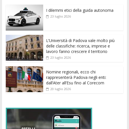
e
itt
ai
at
ss
d
k
n
I dilemmi etici della guida autonoma
b
er
l
s
e
di
e
di
23 luglio 2026
o
A
n
t
dI
vi
o
p
g
n
di
k
p
er
L’Università di Padova vale molto più
delle classifiche: ricerca, imprese e
lavoro fanno crescere il territorio
23 luglio 2026
Nomine regionali, ecco chi
rappresenterà Padova negli enti:
dall’Ater all’Esu fino al Corecom
20 luglio 2026