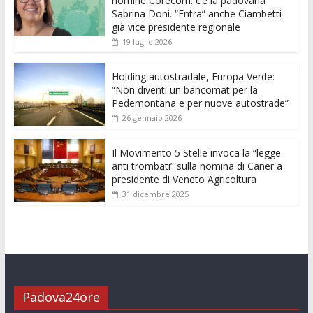
nomine Corecom: c’è la padovana
o
A
n
t
dI
vi
Sabrina Doni. “Entra” anche Ciambetti
già vice presidente regionale
o
p
g
n
di
19 luglio 2026
k
p
er
Holding autostradale, Europa Verde:
“Non diventi un bancomat per la
Pedemontana e per nuove autostrade”
26 gennaio 2026
Il Movimento 5 Stelle invoca la “legge
anti trombati” sulla nomina di Caner a
presidente di Veneto Agricoltura
31 dicembre 2025
Padova24ore