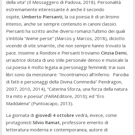
della vita” (Il Messaggero di Padova, 2018). Personalità
estremamente interessante è anche il secondo
ospite,
Umberto Piersanti
, la cui poesia è di un lirismo
intenso, anche se sempre contenuto in canoni classici.
Piersanti ha scritto anche diversi romanzi l’ultimo dei quali
s’intitola “Anime perse” (Marcos y Marcos, 2018), diciotto
vicende di vite smarrite, che non sempre hanno trovato la
pace. Insieme a Rondoni e Piersanti troviamo
Cinzia Demi
,
un’autrice dotata di uno stile personale denso e musicale la
cui poesia è molto legata ai personaggi femminili; trai suoi
libri sono da menzionare: “Incontriamoci all’Inferno. Parodia
di fatti e personaggi della Divina Commedia” Pendragon,
2007, 2010, 2014), “Caterina Sforza, una forza della natura
tra mito e poesia” (FARAEditore, 2010); ed “Ero
Maddalena” (Puntoacapo, 2013).
La giornata di
giovedì 4 ottobre
vedrà, invece, come
protagonisti
Silvio Ramat
, professore emerito di
letteratura moderna e contemporanea, autore di