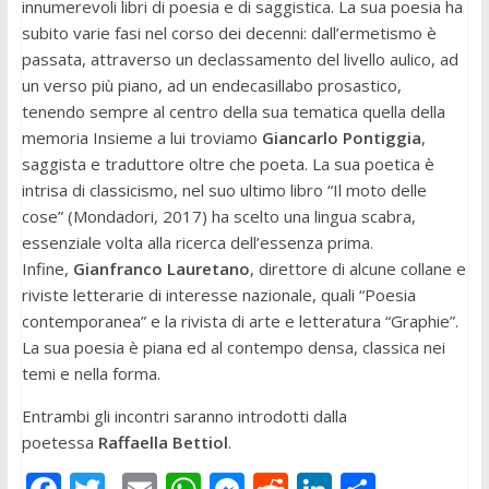
innumerevoli libri di poesia e di saggistica. La sua poesia ha
subito varie fasi nel corso dei decenni: dall’ermetismo è
passata, attraverso un declassamento del livello aulico, ad
un verso più piano, ad un endecasillabo prosastico,
tenendo sempre al centro della sua tematica quella della
memoria Insieme a lui troviamo
Giancarlo Pontiggia
,
saggista e traduttore oltre che poeta. La sua poetica è
intrisa di classicismo, nel suo ultimo libro “Il moto delle
cose” (Mondadori, 2017) ha scelto una lingua scabra,
essenziale volta alla ricerca dell’essenza prima.
Infine,
Gianfranco Lauretano
, direttore di alcune collane e
riviste letterarie di interesse nazionale, quali “Poesia
contemporanea” e la rivista di arte e letteratura “Graphie”.
La sua poesia è piana ed al contempo densa, classica nei
temi e nella forma.
Entrambi gli incontri saranno introdotti dalla
poetessa
Raffaella Bettiol
.