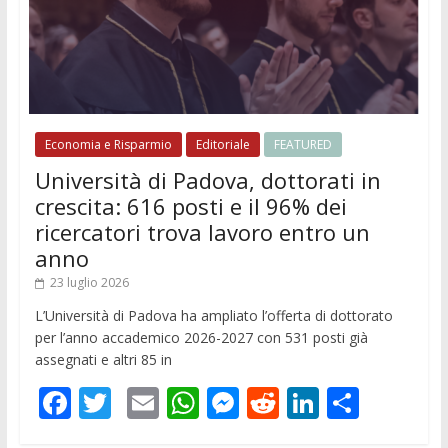
Economia e Risparmio
Editoriale
FEATURED
Università di Padova, dottorati in
crescita: 616 posti e il 96% dei
ricercatori trova lavoro entro un
anno
23 luglio 2026
L’Università di Padova ha ampliato l’offerta di dottorato
per l’anno accademico 2026-2027 con 531 posti già
assegnati e altri 85 in
F
T
E
W
M
R
Li
C
ac
w
m
h
e
e
n
o