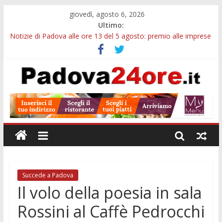
giovedì, agosto 6, 2026
Ultimo:
Notizie di Padova alle ore 13 del 5 agosto: premio alle imprese
green e stretta sull’acqua
Notizie di Padova alle ore 21: SIT torna all’utile, crescono le
auto nuove e concorsi comunali
Transizione 4.0, più tempo alle imprese del Padovano:
prorogate le comunicazioni sugli investimenti
Quando le dimissioni non fanno perdere la NASpI: le tutele
previste nei casi di violenza di genere
Malattie neurodegenerative, uno studio dell’Università di
Padova parte dall’infiammazione intestinale
Succede a Padova
Il volo della poesia in sala
Rossini al Caffè Pedrocchi