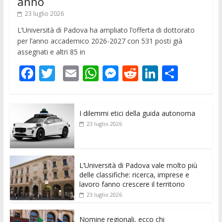
anno
23 luglio 2026
L’Università di Padova ha ampliato l’offerta di dottorato
per l’anno accademico 2026-2027 con 531 posti già
assegnati e altri 85 in
F
T
E
W
M
R
Li
C
ac
w
m
h
e
e
n
o
e
itt
ai
at
ss
d
k
n
I dilemmi etici della guida autonoma
b
er
l
s
e
di
e
di
23 luglio 2026
o
A
n
t
dI
vi
o
p
g
n
di
k
p
er
L’Università di Padova vale molto più
delle classifiche: ricerca, imprese e
lavoro fanno crescere il territorio
23 luglio 2026
Nomine regionali, ecco chi