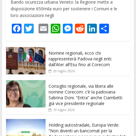
Bando sicurezza urbana Veneto: la Regione mette a
disposizione 650mila euro per sostenere i Comuni e le
loro associazioni negli
F
T
E
W
M
R
Li
C
ac
w
m
h
e
e
n
o
e
itt
ai
at
ss
d
k
n
Nomine regionali, ecco chi
b
er
l
s
e
di
e
di
rappresenterà Padova negli enti:
o
A
n
t
dI
vi
dall’Ater all’Esu fino al Corecom
20 luglio 2026
o
p
g
n
di
k
p
er
Consiglio regionale, via libera alle
nomine Corecom: c’è la padovana
Sabrina Doni. “Entra” anche Ciambetti
già vice presidente regionale
19 luglio 2026
Holding autostradale, Europa Verde:
“Non diventi un bancomat per la