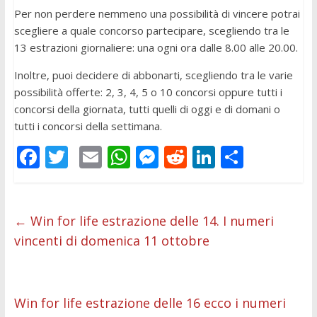
Per non perdere nemmeno una possibilità di vincere potrai
scegliere a quale concorso partecipare, scegliendo tra le
13 estrazioni giornaliere: una ogni ora dalle 8.00 alle 20.00.
Inoltre, puoi decidere di abbonarti, scegliendo tra le varie
possibilità offerte: 2, 3, 4, 5 o 10 concorsi oppure tutti i
concorsi della giornata, tutti quelli di oggi e di domani o
tutti i concorsi della settimana.
F
T
E
W
M
R
Li
C
ac
w
m
h
e
e
n
o
e
itt
ai
at
ss
d
k
n
b
er
l
s
e
di
e
di
←
Win for life estrazione delle 14. I numeri
vincenti di domenica 11 ottobre
o
A
n
t
dI
vi
o
p
g
n
di
k
p
er
Win for life estrazione delle 16 ecco i numeri