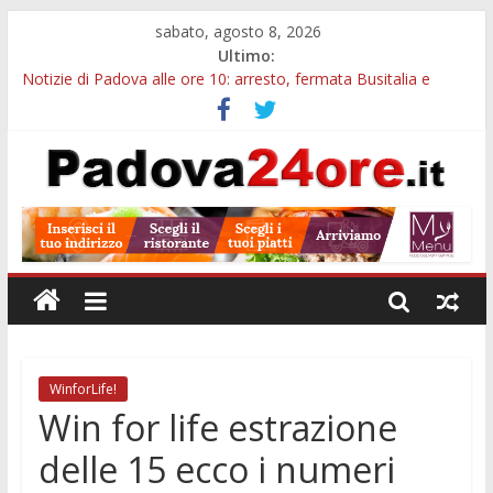
sabato, agosto 8, 2026
Ultimo:
Notizie di Padova alle ore 10: arresto, fermata Busitalia e
tregua dal caldo
Notizie di Padova alle ore 23: maltrattamenti, arresto a
Limena e progetto Cool Shop
Bando sicurezza urbana Veneto: 650mila euro per Comuni e
Polizie locali
Sicurezza esodo estivo Padova: più controlli su strade, stazioni
e treni
Bonus trasporto pubblico Veneto: 200 euro per l’abbonamento
annuale
WinforLife!
Win for life estrazione
delle 15 ecco i numeri