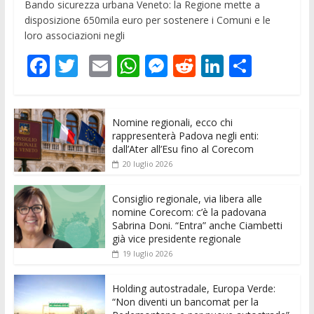
Bando sicurezza urbana Veneto: la Regione mette a
disposizione 650mila euro per sostenere i Comuni e le
loro associazioni negli
F
T
E
W
M
R
Li
C
ac
w
m
h
e
e
n
o
e
itt
ai
at
ss
d
k
n
Nomine regionali, ecco chi
b
er
l
s
e
di
e
di
rappresenterà Padova negli enti:
o
A
n
t
dI
vi
dall’Ater all’Esu fino al Corecom
20 luglio 2026
o
p
g
n
di
k
p
er
Consiglio regionale, via libera alle
nomine Corecom: c’è la padovana
Sabrina Doni. “Entra” anche Ciambetti
già vice presidente regionale
19 luglio 2026
Holding autostradale, Europa Verde:
“Non diventi un bancomat per la