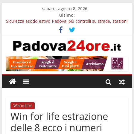
sabato, agosto 8, 2026
Ultimo:
Sicurezza esodo estivo Padova: più controlli su strade, stazioni
e treni
Calici di Stelle Arzergrande: astronomia, musica e sapori al
Casone Azzurro
Notizie di Padova alle ore 10: censimento a Monselice, arresto
antidroga e siccità
Notizie di Padova alle ore 23: maltrattamenti, arresto a
Limena e progetto Cool Shop
Bando sicurezza urbana Veneto: 650mila euro per Comuni e
Polizie locali
WinforLife!
Win for life estrazione
delle 8 ecco i numeri