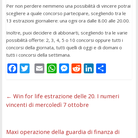
Per non perdere nemmeno una possibilità di vincere potrai
scegliere a quale concorso partecipare, scegliendo tra le
13 estrazioni giornaliere: una ogni ora dalle 8.00 alle 20.00.
Inoltre, puoi decidere di abbonarti, scegliendo tra le varie
possibilità offerte: 2, 3, 4, 5 o 10 concorsi oppure tutti i
concorsi della giornata, tutti quelli di oggi e di domani o
tutti i concorsi della settimana.
F
T
E
W
M
R
Li
C
ac
w
m
h
e
e
n
o
e
itt
ai
at
ss
d
k
n
b
er
l
s
e
di
e
di
←
Win for life estrazione delle 20. I numeri
vincenti di mercoledì 7 ottobre
o
A
n
t
dI
vi
o
p
g
n
di
k
p
er
Maxi operazione della guardia di finanza di