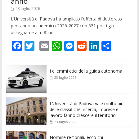
anno
23 luglio 2026
L’Università di Padova ha ampliato l’offerta di dottorato
per l’anno accademico 2026-2027 con 531 posti già
assegnati e altri 85 in
F
T
E
W
M
R
Li
C
ac
w
m
h
e
e
n
o
e
itt
ai
at
ss
d
k
n
I dilemmi etici della guida autonoma
b
er
l
s
e
di
e
di
23 luglio 2026
o
A
n
t
dI
vi
o
p
g
n
di
k
p
er
L’Università di Padova vale molto più
delle classifiche: ricerca, imprese e
lavoro fanno crescere il territorio
23 luglio 2026
Nomine regionali, ecco chi