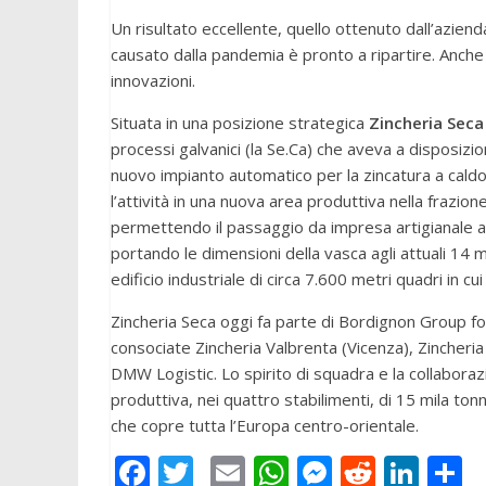
Un risultato eccellente, quello ottenuto dall’azien
causato dalla pandemia è pronto a ripartire. Anche 
innovazioni.
Situata in una posizione strategica
Zincheria Seca
processi galvanici (la Se.Ca) che aveva a disposizio
nuovo impianto automatico per la zincatura a caldo 
l’attività in una nuova area produttiva nella frazio
permettendo il passaggio da impresa artigianale a 
portando le dimensioni della vasca agli attuali 14
edificio industriale di circa 7.600 metri quadri in c
Zincheria Seca oggi fa parte di Bordignon Group fo
consociate Zincheria Valbrenta (Vicenza), Zincheria
DMW Logistic. Lo spirito di squadra e la collabora
produttiva, nei quattro stabilimenti, di 15 mila to
che copre tutta l’Europa centro-orientale.
F
T
E
W
M
R
Li
C