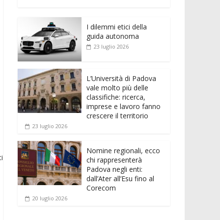
e
itt
ai
at
ss
d
n
o
b
er
l
s
e
di
k
n
o
A
n
t
I dilemmi etici della
e
di
guida autonoma
o
p
g
dI
vi
23 luglio 2026
k
p
er
n
di
L’Università di Padova
vale molto più delle
classifiche: ricerca,
imprese e lavoro fanno
crescere il territorio
23 luglio 2026
Nomine regionali, ecco
i
chi rappresenterà
Padova negli enti:
dall’Ater all’Esu fino al
Corecom
20 luglio 2026