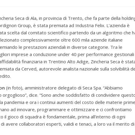
ncheria Seca di Ala, in provincia di Trento, che fa parte della holdin
rdignon Group, è stata premiata ad Industria Felix. L’azienda è
ata scelta dal comitato scientifico partendo da un algoritmo che h
lezionato complessivamente oltre 600 mila aziende italiane
emiando le prestazioni aziendali in diverse categorie. Tra le
gliori imprese a conduzione under 40 per performance gestionali
affidabilità finanziaria in Trentino Alto Adige, Zincheria Seca è stat
emiata da Cerved, autorevole analista nazionale sulla solvibilità de
edito.
on
(in foto), amministratore delegato di Seca Spa. “Abbiamo
no orgoglioso”, dice. “Sono anche soddisfatto di condividere quest
, la pandemia e ora i continui aumenti del costo delle materie prim
pegnano ad innovare, programmare e ottimizzare e ci confrontiamo
to il gioco di squadra è fondamentale, prima all’interno di ogni
i avere collaboratori esperti, validi e tenaci, a loro va il merito di