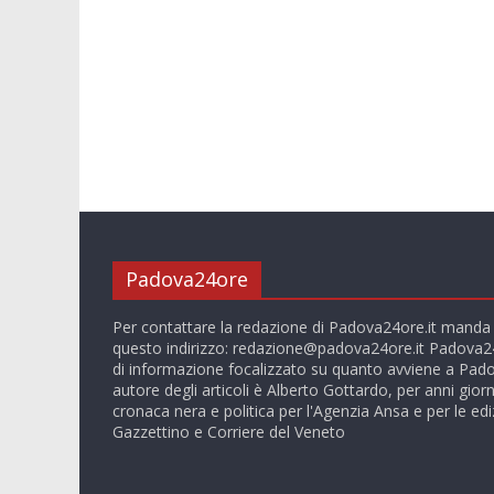
Padova24ore
Per contattare la redazione di Padova24ore.it manda
questo indirizzo:
redazione@padova24ore.it
Padova24
di informazione focalizzato su quanto avviene a Pado
autore degli articoli è Alberto Gottardo, per anni giorn
cronaca nera e politica per l'Agenzia Ansa e per le ediz
Gazzettino e Corriere del Veneto