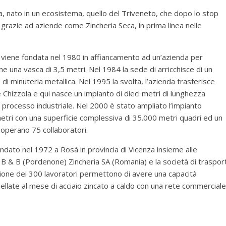
da, nato in un ecosistema, quello del Triveneto, che dopo lo stop
grazie ad aziende come Zincheria Seca, in prima linea nelle
viene fondata nel 1980 in affiancamento ad un’azienda per
ne una vasca di 3,5 metri. Nel 1984 la sede di arricchisce di un
di minuteria metallica. Nel 1995 la svolta, l’azienda trasferisce
ne Chizzola e qui nasce un impianto di dieci metri di lunghezza
processo industriale. Nel 2000 è stato ampliato l’impianto
 metri con una superficie complessiva di 35.000 metri quadri ed un
ui operano 75 collaboratori.
ndato nel 1972 a Rosà in provincia di Vicenza insieme alle
 B & B (Pordenone) Zincheria SA (Romania) e la società di trasport
zione dei 300 lavoratori permettono di avere una capacità
nnellate al mese di acciaio zincato a caldo con una rete commerciale