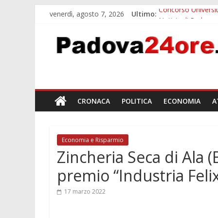
venerdì, agosto 7, 2026
Ultimo:
Concorso Universit
Notizie di Padova a
Slow Looking agli 
Notizie di Padova a
Orto Botanico Pado
CRONACA
POLITICA
ECONOMIA
A
Economia e Risparmio
Zincheria Seca di Ala 
premio “Industria Feli
17 marzo 2022