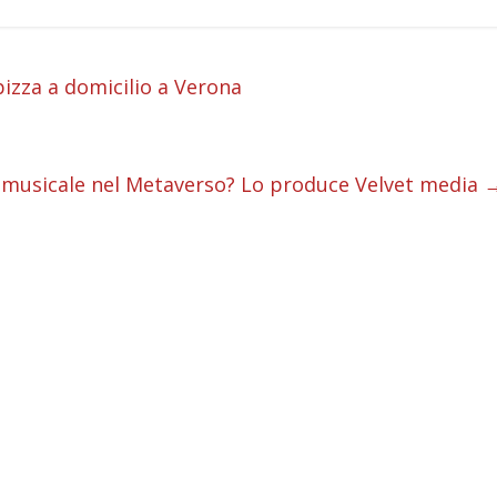
i
pizza a domicilio a Verona
i
i
o musicale nel Metaverso? Lo produce Velvet media