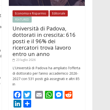
Economia e Risparmio
Editoriale
g
FEATURED
a
Università di Padova,
dottorati in crescita: 616
posti e il 96% dei
ricercatori trova lavoro
a
entro un anno
l
23 luglio 2026
L’Università di Padova ha ampliato l’offerta
di dottorato per l’anno accademico 2026-
o
2027 con 531 posti già assegnati e altri 85
e
in
F
T
E
W
M
R
ac
w
m
h
e
e
Li
C