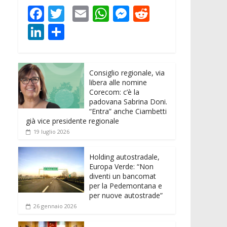
F
T
E
W
M
R
ac
w
m
h
e
e
Li
C
e
itt
ai
at
ss
d
n
o
b
er
l
s
e
di
k
n
o
A
n
t
Consiglio regionale, via
e
di
libera alle nomine
o
p
g
dI
vi
Corecom: c’è la
padovana Sabrina Doni.
k
p
er
n
di
“Entra” anche Ciambetti
già vice presidente regionale
19 luglio 2026
Holding autostradale,
Europa Verde: “Non
diventi un bancomat
per la Pedemontana e
per nuove autostrade”
26 gennaio 2026