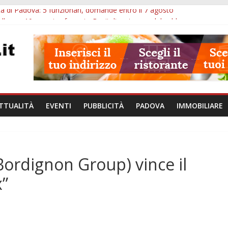
à di Padova: 5 funzionari, domande entro il 7 agosto
lle ore 10: arresto, fermata Busitalia e tregua dal caldo
Eremitani: un’ora per osservare davvero un’opera
lle ore 21: lavoratore morto, credito sul gasolio e IA nei Comuni
va: visite ed escursioni fino a settembre
TTUALITÀ
EVENTI
PUBBLICITÀ
PADOVA
IMMOBILIARE
(Bordignon Group) vince il
x”