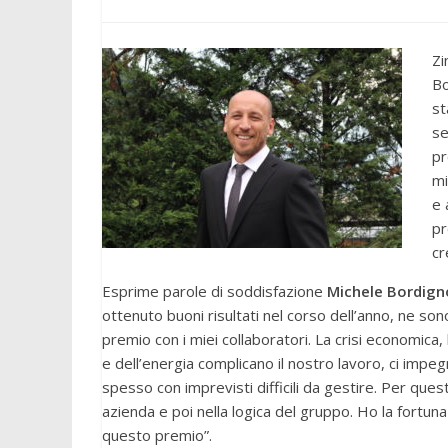
Zi
Bo
st
se
pr
mi
e 
pr
cr
Esprime parole di soddisfazione
Michele Bordign
ottenuto buoni risultati nel corso dell’anno, ne so
premio con i miei collaboratori. La crisi economica
e dell’energia complicano il nostro lavoro, ci im
spesso con imprevisti difficili da gestire. Per ques
azienda e poi nella logica del gruppo. Ho la fortuna d
questo premio”.