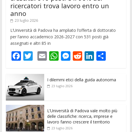
ricercatori trova lavoro entro un
anno
23 luglio 2026
L’Università di Padova ha ampliato l’offerta di dottorato
per l’anno accademico 2026-2027 con 531 posti già
assegnati e altri 85 in
F
T
E
W
M
R
Li
C
ac
w
m
h
e
e
n
o
e
itt
ai
at
ss
d
k
n
I dilemmi etici della guida autonoma
b
er
l
s
e
di
e
di
23 luglio 2026
o
A
n
t
dI
vi
o
p
g
n
di
k
p
er
L’Università di Padova vale molto più
delle classifiche: ricerca, imprese e
lavoro fanno crescere il territorio
23 luglio 2026