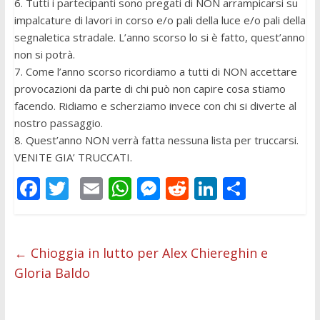
6. Tutti i partecipanti sono pregati di NON arrampicarsi su
impalcature di lavori in corso e/o pali della luce e/o pali della
segnaletica stradale. L’anno scorso lo si è fatto, quest’anno
non si potrà.
7. Come l’anno scorso ricordiamo a tutti di NON accettare
provocazioni da parte di chi può non capire cosa stiamo
facendo. Ridiamo e scherziamo invece con chi si diverte al
nostro passaggio.
8. Quest’anno NON verrà fatta nessuna lista per truccarsi.
VENITE GIA’ TRUCCATI.
F
T
E
W
M
R
Li
C
ac
w
m
h
e
e
n
o
e
itt
ai
at
ss
d
k
n
b
er
l
s
e
di
e
di
←
Chioggia in lutto per Alex Chiereghin e
Gloria Baldo
o
A
n
t
dI
vi
o
p
g
n
di