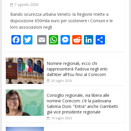
7 agosto 2026
Bando sicurezza urbana Veneto: la Regione mette a
disposizione 650mila euro per sostenere i Comuni e le
loro associazioni negli
F
T
E
W
M
R
Li
C
ac
w
m
h
e
e
n
o
e
itt
ai
at
ss
d
k
n
Nomine regionali, ecco chi
b
er
l
s
e
di
e
di
rappresenterà Padova negli enti:
o
A
n
t
dI
vi
dall’Ater all’Esu fino al Corecom
20 luglio 2026
o
p
g
n
di
k
p
er
Consiglio regionale, via libera alle
nomine Corecom: c’è la padovana
Sabrina Doni. “Entra” anche Ciambetti
già vice presidente regionale
19 luglio 2026