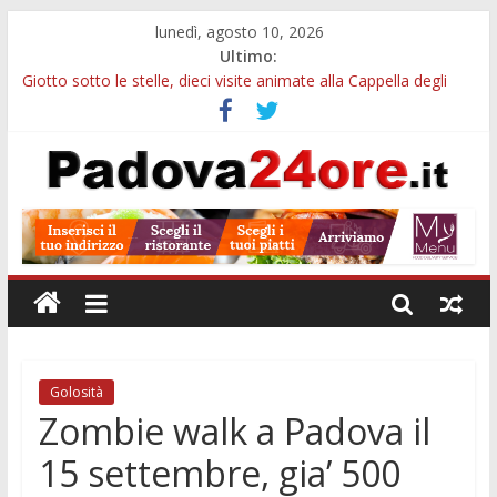
lunedì, agosto 10, 2026
Ultimo:
Giotto sotto le stelle, dieci visite animate alla Cappella degli
Scrovegni a settembre
Notizie di Padova alle ore 23: borse Eni, musei gratuiti e
scadenze universitarie
Concorso Claudio Scimone, 14mila euro ai giovani musicisti:
candidature entro ottobre
Gemellaggi internazionali, 100mila euro ai Comuni veneti:
domande entro il 7 settembre
Alloggi ESU Padova 2026-2027: requisiti, scadenze e domanda
per ottenere un posto letto
Golosità
Zombie walk a Padova il
15 settembre, gia’ 500