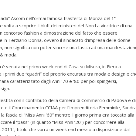
nada” Ascom nell’ormai famosa trasferta di Monza del 1°
volta a scoprire il bluff dei ministeri del Nord a vincitrice di una
 un concorso fashion a dimostrazione del fatto che essere
 in Terziario Donna, ovvero il sindacato d’impresa delle donne
m, non significa non poter vincere una fascia ad una manifestazion
 & moda.
a è venuta nel primo week end di Casa su Misura, in Fiera a
 i primi due “quadri” del proprio excursus tra moda e design e ch
mana caratterizzato dagli Anni ’70 e ’80 per poi spingersi,
sign.
lestita con il contributo della Camera di Commercio di Padova e di
re e il Coordinamento CCIAA per l’Imprenditoria Femminile, Sandr
la fascia di “Miss Anni ‘60” mentre il giorno prima era toccato alla
care il “pass” (in quanto “Miss Anni ’20”) per concorrere alla
hion 2011”, titolo che varrà un week end messo a disposizione dal