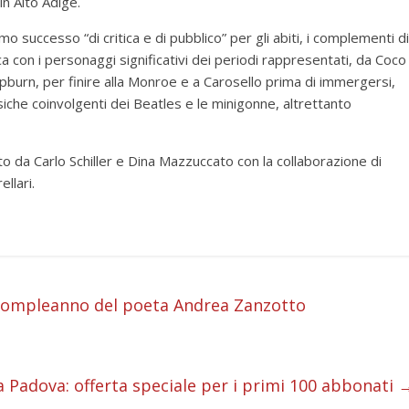
n Alto Adige.
 successo “di critica e di pubblico” per gli abiti, i complementi di
ca con i personaggi significativi dei periodi rappresentati, da Coco
epburn, per finire alla Monroe e a Carosello prima di immergersi,
iche coinvolgenti dei Beatles e le minigonne, altrettanto
o da Carlo Schiller e Dina Mazzuccato con la collaborazione di
llari.
i
 compleanno del poeta Andrea Zanzotto
i
i
a Padova: offerta speciale per i primi 100 abbonati