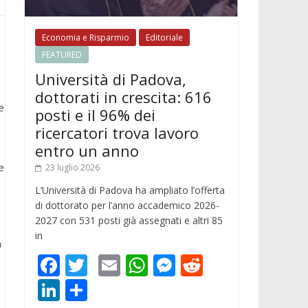
Economia e Risparmio
Editoriale
FEATURED
Università di Padova,
dottorati in crescita: 616
e
posti e il 96% dei
ricercatori trova lavoro
entro un anno
e
23 luglio 2026
L’Università di Padova ha ampliato l’offerta
di dottorato per l’anno accademico 2026-
2027 con 531 posti già assegnati e altri 85
in
a
F
T
E
W
M
R
ac
w
m
h
e
e
Li
C