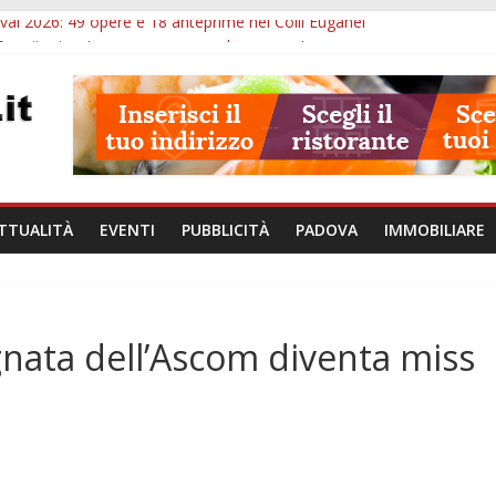
val 2026: 49 opere e 18 anteprime nei Colli Euganei
Eremitani: un’ora per osservare davvero un’opera
lle ore 21: lavoratore morto, credito sul gasolio e IA nei Comuni
va: visite ed escursioni fino a settembre
à di Padova: 5 funzionari, domande entro il 7 agosto
TTUALITÀ
EVENTI
PUBBLICITÀ
PADOVA
IMMOBILIARE
gnata dell’Ascom diventa miss