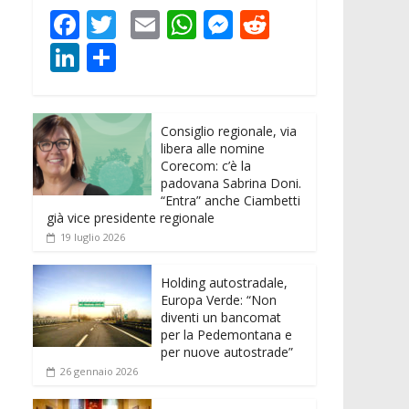
F
T
E
W
M
R
ac
w
m
h
e
e
Li
C
e
itt
ai
at
ss
d
n
o
b
er
l
s
e
di
k
n
o
A
n
t
Consiglio regionale, via
e
di
libera alle nomine
o
p
g
dI
vi
Corecom: c’è la
padovana Sabrina Doni.
k
p
er
n
di
“Entra” anche Ciambetti
già vice presidente regionale
19 luglio 2026
Holding autostradale,
Europa Verde: “Non
diventi un bancomat
per la Pedemontana e
per nuove autostrade”
26 gennaio 2026