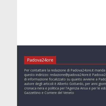
Padova24ore
Per contattare la redazione di Padova24ore.it manda
questo indirizzo:
redazione@padova24ore.it
Padova24
di informazione focalizzato su quanto avviene a Pado
autore degli articoli è Alberto Gottardo, per anni giorn
cronaca nera e politica per l'Agenzia Ansa e per le ediz
Gazzettino e Corriere del Veneto