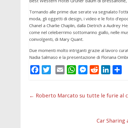
Best Western Hotel Grüner Baum di Bressanone, i
Tornando alle prime due serate va segnalato l’ottimo
moda, gli oggetti di design, i video e le foto d’epo
Chanel a Charlie Chaplin, dalla Dietrich a Audrey H
come nel celeberrimo sottomarino giallo, nelle mus
coinvolgenti, di Mary Quant.
Due momenti molto intriganti grazie al lavoro curat
Nadia Salmaso e la presentazione di Floriana Ombre
F
T
E
W
M
R
Li
C
ac
w
m
h
e
e
n
o
e
itt
ai
at
ss
d
k
n
b
er
l
s
e
di
e
d
←
Roberto Marcato su tutte le furie al
o
A
n
t
dI
v
o
p
g
n
d
Car Sharing 
k
p
er