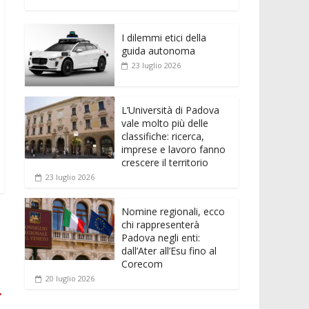
e
itt
ai
at
ss
d
n
o
b
er
l
s
e
di
k
n
o
A
n
t
I dilemmi etici della
e
di
guida autonoma
o
p
g
dI
vi
23 luglio 2026
k
p
er
n
di
L’Università di Padova
vale molto più delle
classifiche: ricerca,
imprese e lavoro fanno
crescere il territorio
23 luglio 2026
Nomine regionali, ecco
chi rappresenterà
Padova negli enti:
dall’Ater all’Esu fino al
Corecom
20 luglio 2026
→