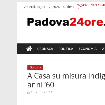
venerdì, agosto 7, 2026
Ultimo:
Euganea Film Festi
Slow Looking agli 
Notizie di Padova a
Orto Botanico Pado
Concorso Universit
CRONACA
POLITICA
ECONOMIA
A
Golosità
A Casa su misura indi
anni ’60
10 ottobre 2011