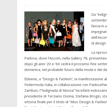
Da “indig
settembre 
fascia in
impegnate
dell’Asco
di design
La riprov
Padova, dove l’Ascom, nella Gallery 78, presentava
dopo gli anni ’20 e ’60 vedrà il prossimo fine setti
domenica, nel probabile futuro della moda e del de
Ebbene, a “Design & Fashion”, la manifestazione al
Federmoda Italia, in collaborazione con PadovaFie
Zambon, l’”indignada di Monza” ha infatti indossato 
presidente di Terziario Donna, Stefania Brogin, stac
vittoria finale per il titolo di “Miss Design & Fas