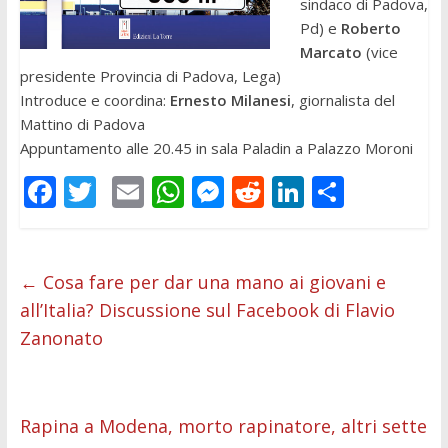
sindaco di Padova,
Pd) e
Roberto
Marcato
(vice
presidente Provincia di Padova, Lega)
Introduce e coordina:
Ernesto Milanesi
, giornalista del
Mattino di Padova
Appuntamento alle 20.45 in sala Paladin a Palazzo Moroni
F
T
E
W
M
R
Li
C
ac
w
m
h
e
e
n
o
e
itt
ai
at
ss
d
k
n
b
er
l
s
e
di
e
di
←
Cosa fare per dar una mano ai giovani e
all’Italia? Discussione sul Facebook di Flavio
o
A
n
t
dI
vi
Zanonato
o
p
g
n
di
k
p
er
Rapina a Modena, morto rapinatore, altri sette