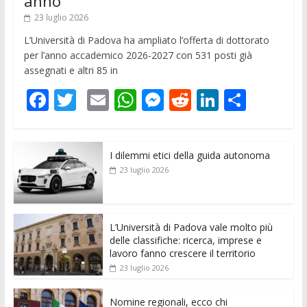
anno
23 luglio 2026
L’Università di Padova ha ampliato l’offerta di dottorato
per l’anno accademico 2026-2027 con 531 posti già
assegnati e altri 85 in
F
T
E
W
M
R
Li
C
ac
w
m
h
e
e
n
o
e
itt
ai
at
ss
d
k
n
I dilemmi etici della guida autonoma
b
er
l
s
e
di
e
di
23 luglio 2026
o
A
n
t
dI
vi
o
p
g
n
di
k
p
er
L’Università di Padova vale molto più
delle classifiche: ricerca, imprese e
lavoro fanno crescere il territorio
23 luglio 2026
Nomine regionali, ecco chi