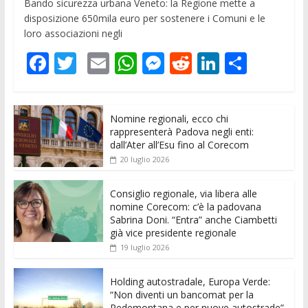
Bando sicurezza urbana Veneto: la Regione mette a
disposizione 650mila euro per sostenere i Comuni e le
loro associazioni negli
F
T
E
W
M
R
Li
C
ac
w
m
h
e
e
n
o
e
itt
ai
at
ss
d
k
n
Nomine regionali, ecco chi
b
er
l
s
e
di
e
di
rappresenterà Padova negli enti:
o
A
n
t
dI
vi
dall’Ater all’Esu fino al Corecom
20 luglio 2026
o
p
g
n
di
k
p
er
Consiglio regionale, via libera alle
nomine Corecom: c’è la padovana
Sabrina Doni. “Entra” anche Ciambetti
già vice presidente regionale
19 luglio 2026
Holding autostradale, Europa Verde:
“Non diventi un bancomat per la
Pedemontana e per nuove autostrade”