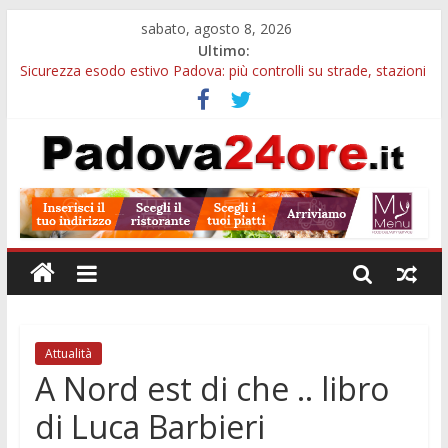
sabato, agosto 8, 2026
Ultimo:
Sicurezza esodo estivo Padova: più controlli su strade, stazioni
e treni
Calici di Stelle Arzergrande: astronomia, musica e sapori al
Casone Azzurro
Notizie di Padova alle ore 10: censimento a Monselice, arresto
antidroga e siccità
Notizie di Padova alle ore 23: maltrattamenti, arresto a
Limena e progetto Cool Shop
Bando sicurezza urbana Veneto: 650mila euro per Comuni e
Polizie locali
Attualità
A Nord est di che .. libro
di Luca Barbieri