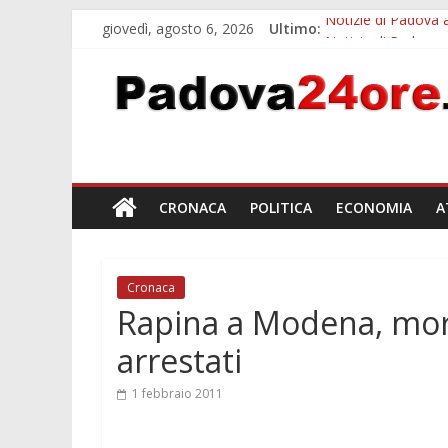
giovedì, agosto 6, 2026
Ultimo:
Notizie di Padova a
Notizie di Padova a
Transizione 4.0, p
Quando le dimission
Malattie neurodegen
CRONACA
POLITICA
ECONOMIA
A
Cronaca
Rapina a Modena, morto
arrestati
1 febbraio 2011