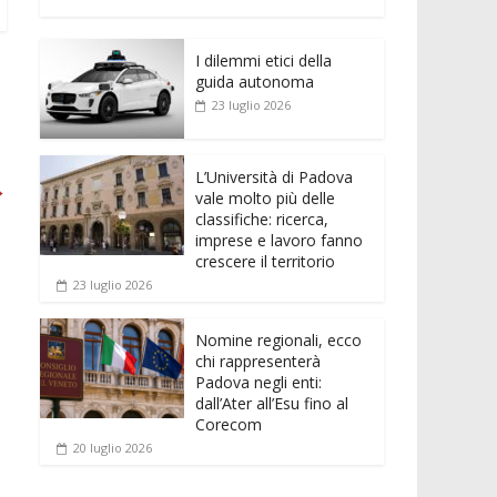
e
itt
ai
at
ss
d
n
o
b
er
l
s
e
di
k
n
o
A
n
t
I dilemmi etici della
e
di
guida autonoma
o
p
g
dI
vi
23 luglio 2026
k
p
er
n
di
L’Università di Padova
→
vale molto più delle
classifiche: ricerca,
imprese e lavoro fanno
crescere il territorio
23 luglio 2026
Nomine regionali, ecco
chi rappresenterà
Padova negli enti:
dall’Ater all’Esu fino al
Corecom
20 luglio 2026