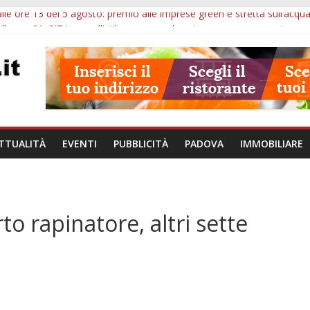
lle ore 13 del 5 agosto: premio alle imprese green e stretta sull’acqu
lle ore 21: SIT torna all’utile, crescono le auto nuove e concorsi comu
iù tempo alle imprese del Padovano: prorogate le comunicazioni sugli 
i non fanno perdere la NASpI: le tutele previste nei casi di violenza d
erative, uno studio dell’Università di Padova parte dall’infiammazion
TTUALITÀ
EVENTI
PUBBLICITÀ
PADOVA
IMMOBILIARE
 rapinatore, altri sette