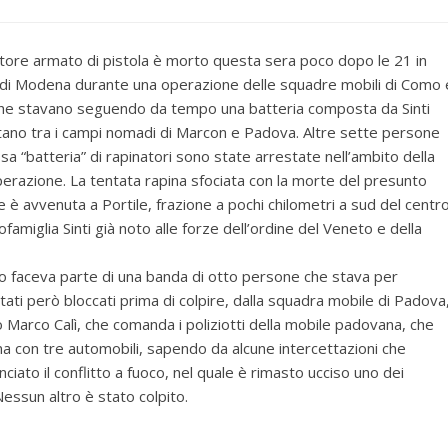
tore armato di pistola è morto questa sera poco dopo le 21 in
 di Modena durante una operazione delle squadre mobili di Como 
he stavano seguendo da tempo una batteria composta da Sinti
tano tra i campi nomadi di Marcon e Padova. Altre sette persone
sa “batteria” di rapinatori sono state arrestate nell’ambito della
erazione. La tentata rapina sfociata con la morte del presunto
e è avvenuta a Portile, frazione a pochi chilometri a sud del centr
iglia Sinti già noto alle forze dell’ordine del Veneto e della
mo faceva parte di una banda di otto persone che stava per
stati però bloccati prima di colpire, dalla squadra mobile di Padova
 Marco Calì, che comanda i poliziotti della mobile padovana, che
 con tre automobili, sapendo da alcune intercettazioni che
iato il conflitto a fuoco, nel quale è rimasto ucciso uno dei
 Nessun altro è stato colpito.