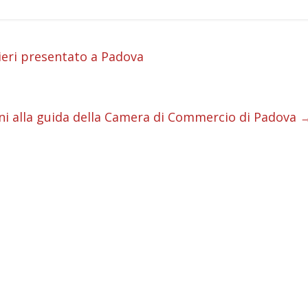
i
bieri presentato a Padova
i
i
ini alla guida della Camera di Commercio di Padova