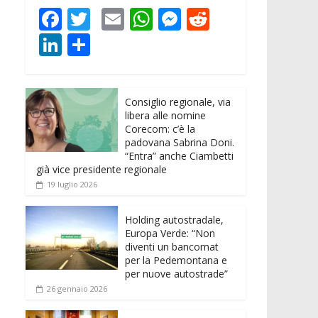
F
T
E
W
M
R
ac
w
m
h
e
e
Li
C
e
itt
ai
at
ss
d
n
o
b
er
l
s
e
di
k
n
o
A
n
t
Consiglio regionale, via
e
di
libera alle nomine
o
p
g
dI
vi
Corecom: c’è la
padovana Sabrina Doni.
k
p
er
n
di
“Entra” anche Ciambetti
già vice presidente regionale
19 luglio 2026
Holding autostradale,
Europa Verde: “Non
diventi un bancomat
per la Pedemontana e
per nuove autostrade”
26 gennaio 2026