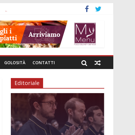
a
nali
investimenti
i genere
e intestinale
GOLOSITÀ
CONTATTI
Editoriale