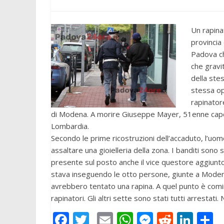
Un rapina
provincia
Padova c
che gravi
della stes
stessa op
rapinator
di Modena. A morire Giuseppe Mayer, 51enne capofam
Lombardia.
Secondo le prime ricostruzioni dell’accaduto, l’uo
assaltare una gioielleria della zona. I banditi sono 
presente sul posto anche il vice questore aggiunto
stava inseguendo le otto persone, giunte a Modena
avrebbero tentato una rapina. A quel punto è cominc
rapinatori. Gli altri sette sono stati tutti arrestati.
F
T
E
W
M
R
Li
C