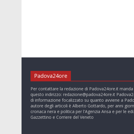
Padova24ore
Per contattare la redazione di Padova24ore.it manda
questo indirizzo:
redazione@padova24ore.it
Padova24
di informazione focalizzato su quanto avviene a Pado
autore degli articoli è Alberto Gottardo, per anni giorn
cronaca nera e politica per l'Agenzia Ansa e per le ediz
Gazzettino e Corriere del Veneto