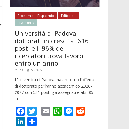
Economia e Risparmio
Editoriale
FEATURED
e
Università di Padova,
dottorati in crescita: 616
posti e il 96% dei
ricercatori trova lavoro
o
entro un anno
23 luglio 2026
L’Università di Padova ha ampliato l’offerta
di dottorato per l’anno accademico 2026-
,
2027 con 531 posti già assegnati e altri 85
in
F
T
E
W
M
R
ac
w
m
h
e
e
Li
C