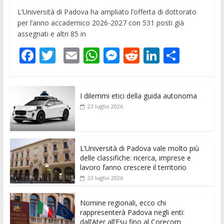
L’Università di Padova ha ampliato l’offerta di dottorato
per l’anno accademico 2026-2027 con 531 posti già
assegnati e altri 85 in
F
T
E
W
M
R
Li
C
ac
w
m
h
e
e
n
o
e
itt
ai
at
ss
d
k
n
I dilemmi etici della guida autonoma
b
er
l
s
e
di
e
di
23 luglio 2026
o
A
n
t
dI
vi
o
p
g
n
di
k
p
er
L’Università di Padova vale molto più
delle classifiche: ricerca, imprese e
lavoro fanno crescere il territorio
23 luglio 2026
Nomine regionali, ecco chi
rappresenterà Padova negli enti:
dall’Ater all’Esu fino al Corecom