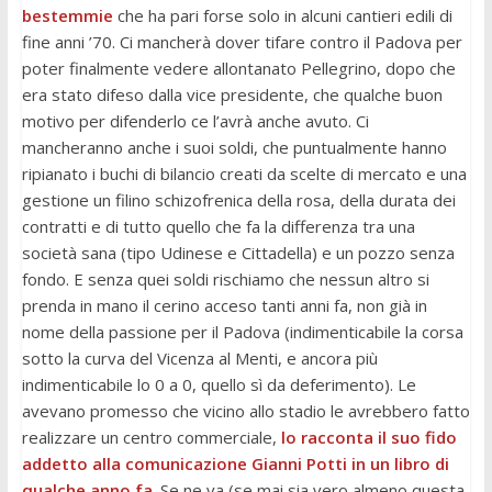
bestemmie
che ha pari forse solo in alcuni cantieri edili di
fine anni ’70. Ci mancherà dover tifare contro il Padova per
poter finalmente vedere allontanato Pellegrino, dopo che
era stato difeso dalla vice presidente, che qualche buon
motivo per difenderlo ce l’avrà anche avuto. Ci
mancheranno anche i suoi soldi, che puntualmente hanno
ripianato i buchi di bilancio creati da scelte di mercato e una
gestione un filino schizofrenica della rosa, della durata dei
contratti e di tutto quello che fa la differenza tra una
società sana (tipo Udinese e Cittadella) e un pozzo senza
fondo. E senza quei soldi rischiamo che nessun altro si
prenda in mano il cerino acceso tanti anni fa, non già in
nome della passione per il Padova (indimenticabile la corsa
sotto la curva del Vicenza al Menti, e ancora più
indimenticabile lo 0 a 0, quello sì da deferimento). Le
avevano promesso che vicino allo stadio le avrebbero fatto
realizzare un centro commerciale,
lo racconta il suo fido
addetto alla comunicazione Gianni Potti in un libro di
qualche anno fa
. Se ne va (se mai sia vero almeno questa