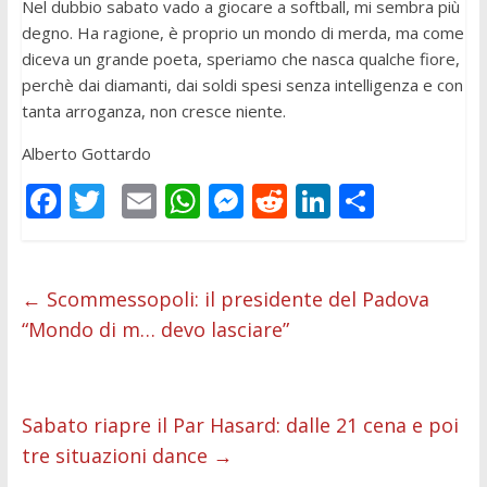
Nel dubbio sabato vado a giocare a softball, mi sembra più
degno. Ha ragione, è proprio un mondo di merda, ma come
diceva un grande poeta, speriamo che nasca qualche fiore,
perchè dai diamanti, dai soldi spesi senza intelligenza e con
tanta arroganza, non cresce niente.
Alberto Gottardo
F
T
E
W
M
R
Li
C
ac
w
m
h
e
e
n
o
e
itt
ai
at
ss
d
k
n
b
er
l
s
e
di
e
di
←
Scommessopoli: il presidente del Padova
“Mondo di m… devo lasciare”
o
A
n
t
dI
vi
o
p
g
n
di
k
p
er
Sabato riapre il Par Hasard: dalle 21 cena e poi
tre situazioni dance
→