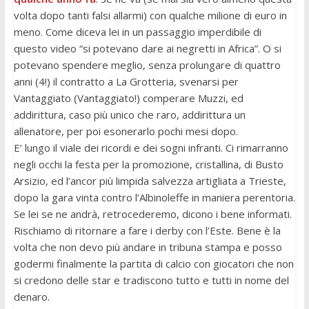
volta dopo tanti falsi allarmi) con qualche milione di euro in
meno. Come diceva lei in un passaggio imperdibile di
questo video “si potevano dare ai negretti in Africa”. O si
potevano spendere meglio, senza prolungare di quattro
anni (4!) il contratto a La Grotteria, svenarsi per
Vantaggiato (Vantaggiato!) comperare Muzzi, ed
addirittura, caso più unico che raro, addirittura un
allenatore, per poi esonerarlo pochi mesi dopo.
E’ lungo il viale dei ricordi e dei sogni infranti. Ci rimarranno
negli occhi la festa per la promozione, cristallina, di Busto
Arsizio, ed l’ancor più limpida salvezza artigliata a Trieste,
dopo la gara vinta contro l’Albinoleffe in maniera perentoria.
Se lei se ne andrà, retrocederemo, dicono i bene informati.
Rischiamo di ritornare a fare i derby con l’Este. Bene è la
volta che non devo più andare in tribuna stampa e posso
godermi finalmente la partita di calcio con giocatori che non
si credono delle star e tradiscono tutto e tutti in nome del
denaro.