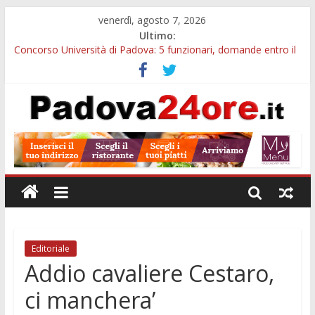
venerdì, agosto 7, 2026
Ultimo:
Concorso Università di Padova: 5 funzionari, domande entro il
7 agosto
Notizie di Padova alle ore 10: arresto, fermata Busitalia e
tregua dal caldo
Slow Looking agli Eremitani: un’ora per osservare davvero
un’opera
Notizie di Padova alle ore 21: lavoratore morto, credito sul
gasolio e IA nei Comuni
Orto Botanico Padova: visite ed escursioni fino a settembre
Editoriale
Addio cavaliere Cestaro,
ci manchera’