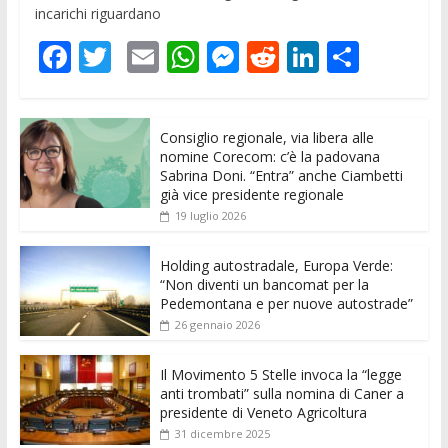
incarichi riguardano
F
T
E
W
M
R
Li
C
ac
w
m
h
e
e
n
o
e
itt
ai
at
ss
d
k
n
Consiglio regionale, via libera alle
b
er
l
s
e
di
e
di
nomine Corecom: c’è la padovana
o
A
n
t
dI
vi
Sabrina Doni. “Entra” anche Ciambetti
già vice presidente regionale
o
p
g
n
di
19 luglio 2026
k
p
er
Holding autostradale, Europa Verde:
“Non diventi un bancomat per la
Pedemontana e per nuove autostrade”
26 gennaio 2026
Il Movimento 5 Stelle invoca la “legge
anti trombati” sulla nomina di Caner a
presidente di Veneto Agricoltura
31 dicembre 2025