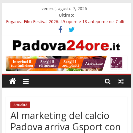
venerdì, agosto 7, 2026
Ultimo:
Euganea Film Festival 2026: 49 opere e 18 anteprime nei Colli
Euganei
Slow Looking agli Eremitani: un’ora per osservare davvero
un’opera
Notizie di Padova alle ore 21: lavoratore morto, credito sul
gasolio e IA nei Comuni
Orto Botanico Padova: visite ed escursioni fino a settembre
Concorso Università di Padova: 5 funzionari, domande entro il
7 agosto
Attualità
Al marketing del calcio
Padova arriva Gsport con