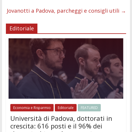
k
p
er
Jovanotti a Padova, parcheggi e consigli utili
→
Editoriale
Economia e Risparmio
Editoriale
FEATURED
Università di Padova, dottorati in
crescita: 616 posti e il 96% dei