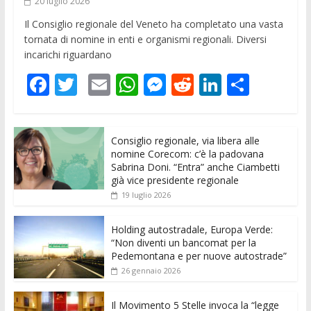
20 luglio 2026
Il Consiglio regionale del Veneto ha completato una vasta
tornata di nomine in enti e organismi regionali. Diversi
incarichi riguardano
F
T
E
W
M
R
Li
C
ac
w
m
h
e
e
n
o
e
itt
ai
at
ss
d
k
n
Consiglio regionale, via libera alle
b
er
l
s
e
di
e
di
nomine Corecom: c’è la padovana
o
A
n
t
dI
vi
Sabrina Doni. “Entra” anche Ciambetti
già vice presidente regionale
o
p
g
n
di
19 luglio 2026
k
p
er
Holding autostradale, Europa Verde:
“Non diventi un bancomat per la
Pedemontana e per nuove autostrade”
26 gennaio 2026
Il Movimento 5 Stelle invoca la “legge