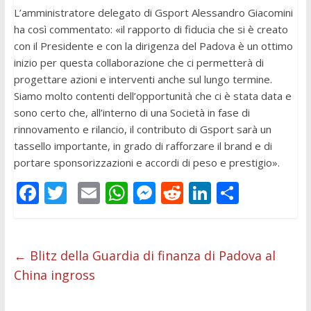
L’amministratore delegato di Gsport Alessandro Giacomini
ha così commentato: «il rapporto di fiducia che si è creato
con il Presidente e con la dirigenza del Padova è un ottimo
inizio per questa collaborazione che ci permetterà di
progettare azioni e interventi anche sul lungo termine.
Siamo molto contenti dell’opportunità che ci è stata data e
sono certo che, all’interno di una Società in fase di
rinnovamento e rilancio, il contributo di Gsport sarà un
tassello importante, in grado di rafforzare il brand e di
portare sponsorizzazioni e accordi di peso e prestigio».
F
T
E
W
M
R
Li
C
ac
w
m
h
e
e
n
o
e
itt
ai
at
ss
d
k
n
b
er
l
s
e
di
e
di
←
Blitz della Guardia di finanza di Padova al
China ingross
o
A
n
t
dI
vi
o
p
g
n
di