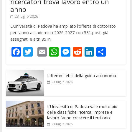
ricercatori trova lavoro entro un
anno
23 luglio 2026
L’Università di Padova ha ampliato l’offerta di dottorato
per l’anno accademico 2026-2027 con 531 posti già
assegnati e altri 85 in
F
T
E
W
M
R
Li
C
ac
w
m
h
e
e
n
o
e
itt
ai
at
ss
d
k
n
I dilemmi etici della guida autonoma
b
er
l
s
e
di
e
di
23 luglio 2026
o
A
n
t
dI
vi
o
p
g
n
di
k
p
er
L’Università di Padova vale molto più
delle classifiche: ricerca, imprese e
lavoro fanno crescere il territorio
23 luglio 2026