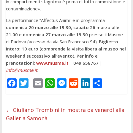
in compartimenti stagni ma è prima di tutto commistione e
contaminazione».
La performance “Affectus Animi” è in programma
domenica 20 marzo alle 19.30, sabato 26 marzo alle
21.00 e domenica 27 marzo alle 19.30
presso il Musme
di Padova (accesso da via San Francesco 94).
Biglietto
intero: 10 euro (comprende la visita libera al museo nel
weekend successivo all’evento). Per info e
prenotazioni:
www.musme.it
| 049 658767 |
info@musme.it
.
F
T
E
W
M
R
Li
C
ac
w
m
h
e
e
n
o
e
itt
ai
at
ss
d
k
n
b
er
l
s
e
di
e
di
←
Giuliano Trombini in mostra da venerdì alla
Galleria Samonà
o
A
n
t
dI
vi
o
p
g
n
di