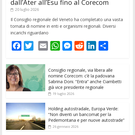
dall’Ater all’Esu fino al Corecom
20 luglio 2026
Il Consiglio regionale del Veneto ha completato una vasta
tornata di nomine in enti e organismi regionali. Diversi
incarichi riguardano
F
T
E
W
M
R
Li
C
ac
w
m
h
e
e
n
o
e
itt
ai
at
ss
d
k
n
Consiglio regionale, via libera alle
b
er
l
s
e
di
e
di
nomine Corecom: c’è la padovana
o
A
n
t
dI
vi
Sabrina Doni. “Entra” anche Ciambetti
già vice presidente regionale
o
p
g
n
di
19 luglio 2026
k
p
er
Holding autostradale, Europa Verde:
“Non diventi un bancomat per la
Pedemontana e per nuove autostrade”
26 gennaio 2026