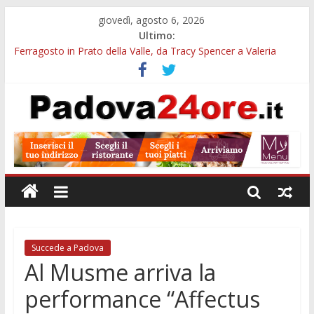
giovedì, agosto 6, 2026
Ultimo:
Ferragosto in Prato della Valle, da Tracy Spencer a Valeria
Rossi: musica e fuochi
Euganea Film Festival 2026: 49 opere e 18 anteprime nei Colli
Euganei
Notturni padovani al Museo della Natura e dell’Uomo: date e
biglietti
Organi in 3D al MUSME: il corpo umano si esplora con i visori
VR
Musei gratis a Padova per tutto agosto: chi entra e quali sedi
visitare
Succede a Padova
Al Musme arriva la
performance “Affectus