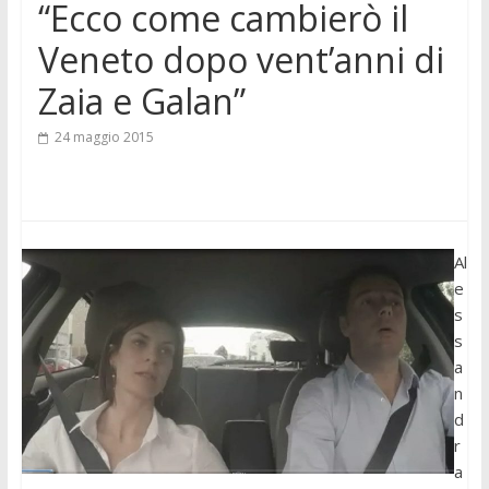
“Ecco come cambierò il
Veneto dopo vent’anni di
Zaia e Galan”
24 maggio 2015
Al
e
s
s
a
n
d
r
a