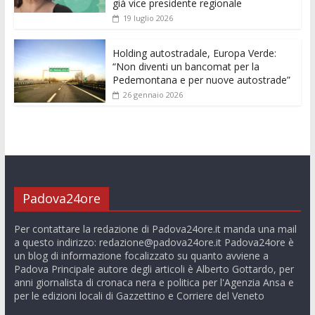
già vice presidente regionale
19 luglio 2026
Holding autostradale, Europa Verde:
“Non diventi un bancomat per la
Pedemontana e per nuove autostrade”
26 gennaio 2026
Padova24ore
Per contattare la redazione di Padova24ore.it manda una mail
a questo indirizzo:
redazione@padova24ore.it
Padova24ore è
un blog di informazione focalizzato su quanto avviene a
Padova Principale autore degli articoli è Alberto Gottardo, per
anni giornalista di cronaca nera e politica per l'Agenzia Ansa e
per le edizioni locali di Gazzettino e Corriere del Veneto