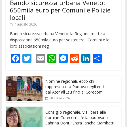
Bando sicurezza urbana Veneto:
650mila euro per Comuni e Polizie
locali
7 agosto 2026
Bando sicurezza urbana Veneto: la Regione mette a
disposizione 650mila euro per sostenere i Comuni e le
loro associazioni negli
F
T
E
W
M
R
Li
C
ac
w
m
h
e
e
n
o
e
itt
ai
at
ss
d
k
n
Nomine regionali, ecco chi
b
er
l
s
e
di
e
di
rappresenterà Padova negli enti:
o
A
n
t
dI
vi
dall’Ater all’Esu fino al Corecom
20 luglio 2026
o
p
g
n
di
k
p
er
Consiglio regionale, via libera alle
nomine Corecom: c’è la padovana
Sabrina Doni. “Entra” anche Ciambetti