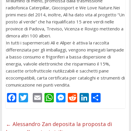
M’illumino di meno, promossa dalla trasmissione
radiofonica Caterpillar, Giocosport e We Love Nature.Nei
primi mesi del 2014, inoltre, Alì ha dato vita al progetto “Un
posto al verde” che ha riqualificato 15 aree verdi nelle
province di Padova, Treviso, Vicenza e Rovigo mettendo a
dimora altri 100 alberi.
In tutti i supermercati Alì e Alìper è attiva la raccolta
differenziata per gli imballaggi, vengono impiegati lampade
a basso consumo e frigoriferi a bassa dispersione di
energia, valvole elettroniche che risparmiano il 15%,
cassette ortofrutticole riutilizzabili e sacchetti pane
ecocompatibili, carta certificata per cataloghi e strumenti di
comunicazione nei punti vendita.
F
T
E
W
M
R
Li
C
ac
w
m
h
e
e
n
o
e
itt
ai
at
ss
d
k
n
b
er
l
s
e
di
e
di
←
Alessandro Zan deposita la proposta di