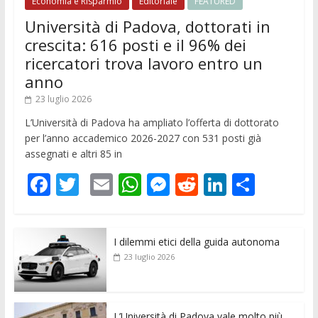
Economia e Risparmio
Editoriale
FEATURED
Università di Padova, dottorati in
crescita: 616 posti e il 96% dei
ricercatori trova lavoro entro un
anno
23 luglio 2026
L’Università di Padova ha ampliato l’offerta di dottorato
per l’anno accademico 2026-2027 con 531 posti già
assegnati e altri 85 in
F
T
E
W
M
R
Li
C
ac
w
m
h
e
e
n
o
e
itt
ai
at
ss
d
k
n
I dilemmi etici della guida autonoma
b
er
l
s
e
di
e
di
23 luglio 2026
o
A
n
t
dI
vi
o
p
g
n
di
L’Università di Padova vale molto più