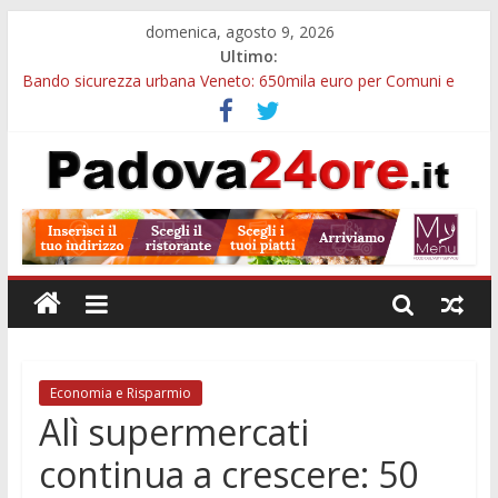
domenica, agosto 9, 2026
Ultimo:
Bando sicurezza urbana Veneto: 650mila euro per Comuni e
Polizie locali
Restauro 2026, chiuse le domande: 2,5 milioni per formare
nuove competenze in Veneto
Calici di Stelle Arzergrande: astronomia, musica e sapori al
Casone Azzurro
Notizie di Padova alle ore 10: censimento a Monselice, arresto
antidroga e siccità
Notizie di Padova alle ore 23: maltrattamenti, arresto a
Limena e progetto Cool Shop
Economia e Risparmio
Alì supermercati
continua a crescere: 50