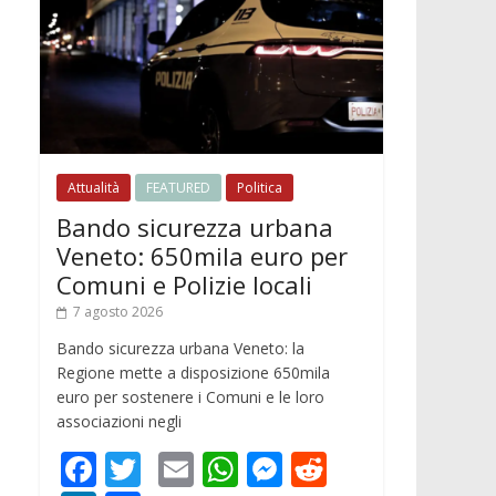
Attualità
FEATURED
Politica
Bando sicurezza urbana
Veneto: 650mila euro per
Comuni e Polizie locali
7 agosto 2026
Bando sicurezza urbana Veneto: la
Regione mette a disposizione 650mila
euro per sostenere i Comuni e le loro
associazioni negli
F
T
E
W
M
R