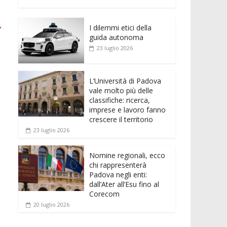
e
itt
ai
at
ss
d
n
o
b
er
l
s
e
di
k
n
→
o
A
n
t
I dilemmi etici della
e
di
guida autonoma
o
p
g
dI
vi
23 luglio 2026
k
p
er
n
di
L’Università di Padova
vale molto più delle
classifiche: ricerca,
imprese e lavoro fanno
crescere il territorio
23 luglio 2026
Nomine regionali, ecco
chi rappresenterà
Padova negli enti:
dall’Ater all’Esu fino al
Corecom
20 luglio 2026