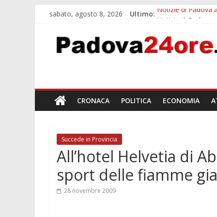
sabato, agosto 8, 2026
Ultimo:
Notizie di Padova a
Notizie di Padova 
Bando sicurezza ur
Sicurezza esodo est
Bonus trasporto pu
CRONACA
POLITICA
ECONOMIA
A
Succede in Provincia
All’hotel Helvetia di 
sport delle fiamme gia
28 novembre 2009