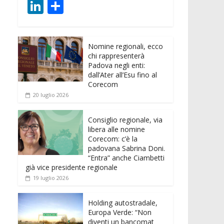
ac
w
m
h
e
e
Li
C
e
itt
ai
at
ss
d
n
o
b
er
l
s
e
di
k
n
o
A
n
t
Nomine regionali, ecco
e
di
chi rappresenterà
o
p
g
dI
vi
Padova negli enti:
dall’Ater all’Esu fino al
k
p
er
n
di
Corecom
20 luglio 2026
Consiglio regionale, via
libera alle nomine
Corecom: c’è la
padovana Sabrina Doni.
“Entra” anche Ciambetti
già vice presidente regionale
19 luglio 2026
Holding autostradale,
Europa Verde: “Non
diventi un bancomat