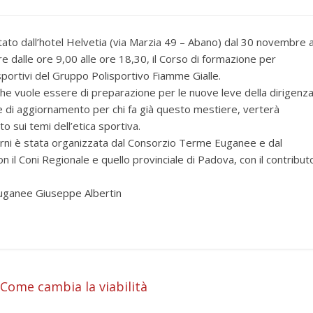
tato dall’hotel Helvetia (via Marzia 49 – Abano) dal 30 novembre a
e dalle ore 9,00 alle ore 18,30, il Corso di formazione per
 sportivi del Gruppo Polisportivo Fiamme Gialle.
 che vuole essere di preparazione per le nuove leve della dirigenz
e di aggiornamento per chi fa già questo mestiere, verterà
o sui temi dell’etica sportiva.
orni è stata organizzata dal Consorzio Terme Euganee e dal
 il Coni Regionale e quello provinciale di Padova, con il contribut
 Euganee Giuseppe Albertin
i
Come cambia la viabilità
i