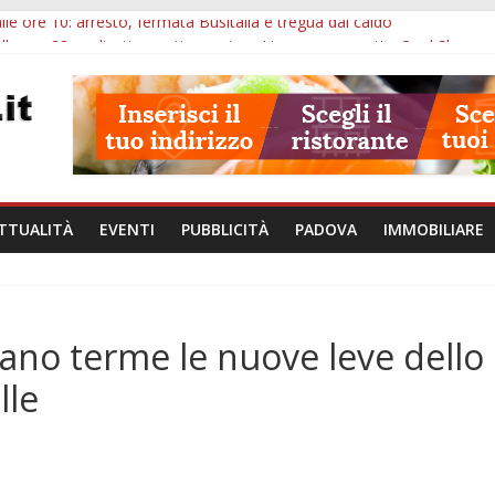
lle ore 10: arresto, fermata Busitalia e tregua dal caldo
alle ore 23: maltrattamenti, arresto a Limena e progetto Cool Shop
bana Veneto: 650mila euro per Comuni e Polizie locali
ivo Padova: più controlli su strade, stazioni e treni
bblico Veneto: 200 euro per l’abbonamento annuale
TTUALITÀ
EVENTI
PUBBLICITÀ
PADOVA
IMMOBILIARE
Abano terme le nuove leve dello
lle