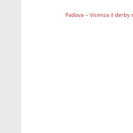
o
p
g
n
d
Padova – Vicenza il derby 
k
p
er