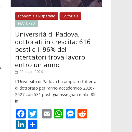
Economia e Risparmio
Editoriale
l
FEATURED
Università di Padova,
a
dottorati in crescita: 616
posti e il 96% dei
ricercatori trova lavoro
entro un anno
o
23 luglio 2026
L’Università di Padova ha ampliato l’offerta
di dottorato per l’anno accademico 2026-
2027 con 531 posti già assegnati e altri 85
in
F
T
E
W
M
R
ac
w
m
h
e
e
Li
C