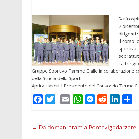
Sarà ospi
2 dicembr
dirigenti
Il corso,
sportiva 
soprattutt
La tre gi
Gruppo Sportivo Fiamme Gialle in collaborazione con
della Scuola dello Sport.
Aprirà i lavori il Presidente del Consorzio Terme
F
T
E
W
M
R
Li
C
ac
w
m
h
e
e
n
o
e
itt
ai
at
ss
d
k
n
b
er
l
s
e
di
e
d
←
Da domani tram a Pontevigodarzere. 
o
A
n
t
dI
v