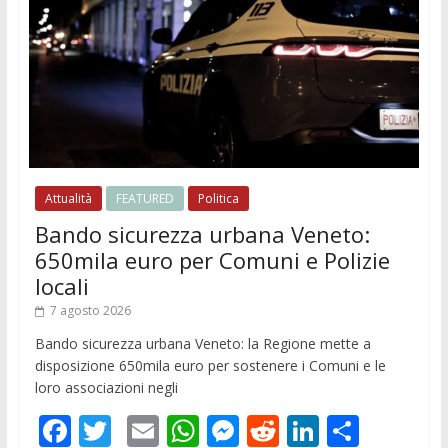
Attualità
FEATURED
Politica
Bando sicurezza urbana Veneto:
650mila euro per Comuni e Polizie
locali
7 agosto 2026
Bando sicurezza urbana Veneto: la Regione mette a
disposizione 650mila euro per sostenere i Comuni e le
loro associazioni negli
F
T
E
W
M
R
Li
C