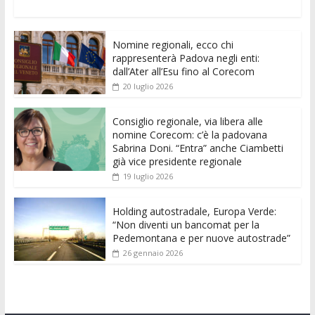
ac
w
m
h
e
e
n
o
e
itt
ai
at
ss
d
k
n
Nomine regionali, ecco chi
b
er
l
s
e
di
e
di
rappresenterà Padova negli enti:
o
A
n
t
dI
vi
dall’Ater all’Esu fino al Corecom
20 luglio 2026
o
p
g
n
di
k
p
er
Consiglio regionale, via libera alle
nomine Corecom: c’è la padovana
Sabrina Doni. “Entra” anche Ciambetti
già vice presidente regionale
19 luglio 2026
Holding autostradale, Europa Verde:
“Non diventi un bancomat per la
Pedemontana e per nuove autostrade”
26 gennaio 2026