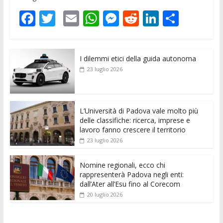
F
T
E
W
M
R
Li
C
ac
w
m
h
e
e
n
o
e
itt
ai
at
ss
d
k
n
I dilemmi etici della guida autonoma
b
er
l
s
e
di
e
di
23 luglio 2026
o
A
n
t
dI
vi
o
p
g
n
di
k
p
er
L’Università di Padova vale molto più
delle classifiche: ricerca, imprese e
lavoro fanno crescere il territorio
23 luglio 2026
Nomine regionali, ecco chi
rappresenterà Padova negli enti:
dall’Ater all’Esu fino al Corecom
20 luglio 2026