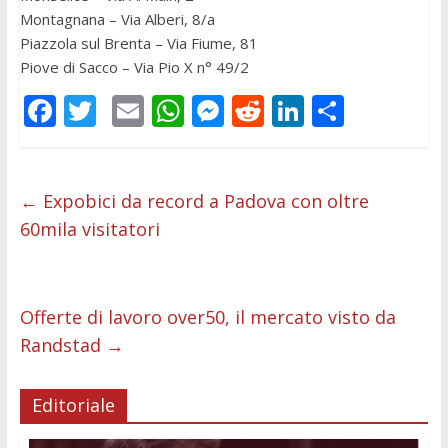
Montagnana – Via Alberi, 8/a
Piazzola sul Brenta – Via Fiume, 81
Piove di Sacco – Via Pio X n° 49/2
F
T
E
W
M
R
Li
C
ac
w
m
h
e
e
n
o
e
itt
ai
at
ss
d
k
n
b
er
l
s
e
di
e
di
←
Expobici da record a Padova con oltre
60mila visitatori
o
A
n
t
dI
vi
o
p
g
n
di
k
p
er
Offerte di lavoro over50, il mercato visto da
Randstad
→
Editoriale