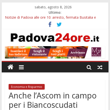
sabato, agosto 8, 2026
Ultimo:
Notizie di Padova alle ore 10: arresto, fermata Busitalia e
tregua dal caldo
Notizie di Padova alle ore 23: maltrattamenti, arresto a
Limena e progetto Cool Shop
Bando sicurezza urbana Veneto: 650mila euro per Comuni e
Polizie locali
Sicurezza esodo estivo Padova: più controlli su strade, stazioni
e treni
Bonus trasporto pubblico Veneto: 200 euro per l’abbonamento
annuale
Economia e Risparmio
Anche l’Ascom in campo
per i Biancoscudati