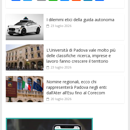
ac
w
m
h
e
e
n
o
e
itt
ai
at
ss
d
k
n
I dilemmi etici della guida autonoma
b
er
l
s
e
di
e
di
23 luglio 2026
o
A
n
t
dI
vi
o
p
g
n
di
k
p
er
L’Università di Padova vale molto più
delle classifiche: ricerca, imprese e
lavoro fanno crescere il territorio
23 luglio 2026
Nomine regionali, ecco chi
rappresenterà Padova negli enti:
dall’Ater all’Esu fino al Corecom
20 luglio 2026