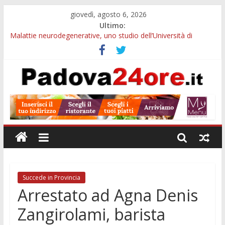
giovedì, agosto 6, 2026
Ultimo:
Malattie neurodegenerative, uno studio dell’Università di
Padova parte dall’infiammazione intestinale
Notizie di Padova ore 10: Hiroshima, nuovo corso MedTech,
viabilità e imprese sui mercati esteri
Notizie di Padova alle ore 21: SIT torna all’utile, crescono le
auto nuove e concorsi comunali
Transizione 4.0, più tempo alle imprese del Padovano:
prorogate le comunicazioni sugli investimenti
Quando le dimissioni non fanno perdere la NASpI: le tutele
previste nei casi di violenza di genere
Succede in Provincia
Arrestato ad Agna Denis
Zangirolami, barista