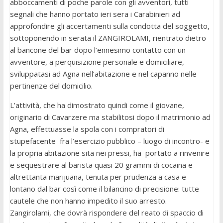
abboccamenti di poche parole con gli avventori, tutti
segnali che hanno portato ieri sera i Carabinieri ad
approfondire gli accertamenti sulla condotta del soggetto,
sottoponendo in serata il ZANGIROLAMI, rientrato dietro
al bancone del bar dopo l’ennesimo contatto con un
avventore, a perquisizione personale e domiciliare,
sviluppatasi ad Agna nell’abitazione e nel capanno nelle
pertinenze del domicilio.
L’attività, che ha dimostrato quindi come il giovane,
originario di Cavarzere ma stabilitosi dopo il matrimonio ad
Agna, effettuasse la spola con i compratori di
stupefacente fra l’esercizio pubblico – luogo di incontro- e
la propria abitazione sita nei pressi, ha portato a rinvenire
e sequestrare al barista quasi 20 grammi di cocaina e
altrettanta marijuana, tenuta per prudenza a casa e
lontano dal bar così come il bilancino di precisione: tutte
cautele che non hanno impedito il suo arresto.
Zangirolami, che dovrà rispondere del reato di spaccio di