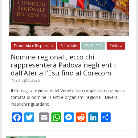
Economia e Risparmio
Editoriale
FEATURED
Politica
Nomine regionali, ecco chi
rappresenterà Padova negli enti:
dall’Ater all’Esu fino al Corecom
20 luglio 2026
Il Consiglio regionale del Veneto ha completato una vasta
tornata di nomine in enti e organismi regionali. Diversi
incarichi riguardano
F
T
E
W
M
R
Li
C
ac
w
m
h
e
e
n
o
e
itt
ai
at
ss
d
k
n