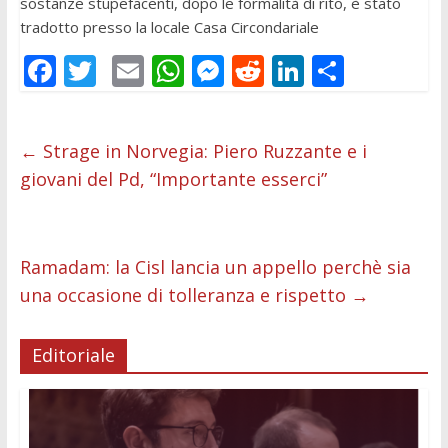
sostanze stupefacenti, dopo le formalità di rito, è stato
tradotto presso la locale Casa Circondariale
F
T
E
W
M
R
Li
C
ac
w
m
h
e
e
n
o
e
itt
ai
at
ss
d
k
n
←
Strage in Norvegia: Piero Ruzzante e i
b
er
l
s
e
di
e
di
giovani del Pd, “Importante esserci”
o
A
n
t
dI
vi
o
p
g
n
di
k
p
er
Ramadam: la Cisl lancia un appello perchè sia
una occasione di tolleranza e rispetto
→
Editoriale