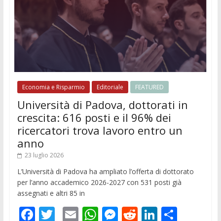
Economia e Risparmio
Editoriale
FEATURED
Università di Padova, dottorati in
crescita: 616 posti e il 96% dei
ricercatori trova lavoro entro un
anno
23 luglio 2026
L’Università di Padova ha ampliato l’offerta di dottorato
per l’anno accademico 2026-2027 con 531 posti già
assegnati e altri 85 in
F
T
E
W
M
R
Li
C