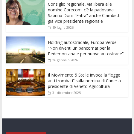
Consiglio regionale, via libera alle
b
er
l
s
e
di
e
di
nomine Corecom: c’è la padovana
o
A
n
t
dI
vi
Sabrina Doni. “Entra” anche Ciambetti
già vice presidente regionale
o
p
g
n
di
19 luglio 2026
k
p
er
Holding autostradale, Europa Verde:
“Non diventi un bancomat per la
Pedemontana e per nuove autostrade”
26 gennaio 2026
Il Movimento 5 Stelle invoca la “legge
anti trombati” sulla nomina di Caner a
presidente di Veneto Agricoltura
31 dicembre 2025