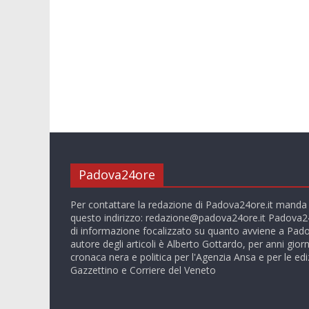
Padova24ore
Per contattare la redazione di Padova24ore.it manda
questo indirizzo:
redazione@padova24ore.it
Padova24
di informazione focalizzato su quanto avviene a Pado
autore degli articoli è Alberto Gottardo, per anni giorn
cronaca nera e politica per l'Agenzia Ansa e per le ediz
Gazzettino e Corriere del Veneto