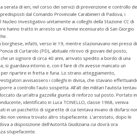
a serata di ieri, nel corso dei servizi di prevenzione e controllo de
o predisposti dal Comando Provinciale Carabinieri di Padova, i
el Nucleo Investigativo unitamente ai colleghi della Stazione CC di
re hanno tratto in arresto un 43enne incensurato di San Giorgio
che.
 in borghese, infatti, verso le 19, mentre stazionavano nei pressi di
Poncia di Curtarolo (PD), abituale ritrovo di giovani del posto,
che un signore di circa 40 anni, arrivato spedito a bordo di una
 si guardava intorno e, con il fare di chi avesse mancato un
er ripartire in fretta e furia. Lo strano atteggiamento,
investigatori avvisassero i colleghi in divisa, che stavano effettuand
orre a controllo l’auto sospetta. All’alt dei militari l’autista tentav
ato da un’altra gazzella giunta di rinforzo sul posto. Portato in
conducente, identificato in Luca TONELLO, classe 1968, veniva
i in un pacchetto di sigarette di cui tentava invano di disfarsi no
ilio non veniva trovato altro stupefacente. L’arrestato, dopo le
dova a disposizione dell’Autorità Giudiziaria cui dovrà ora
anza stupefacente.