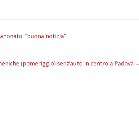
i
anonato: “buona notizia”
i
i
domeniche (pomeriggio) senz’auto in centro a Padova