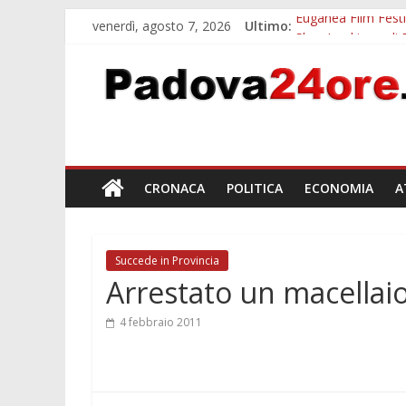
venerdì, agosto 7, 2026
Ultimo:
Euganea Film Festi
Slow Looking agli 
Notizie di Padova a
Orto Botanico Pado
Concorso Universit
CRONACA
POLITICA
ECONOMIA
A
Succede in Provincia
Arrestato un macellai
4 febbraio 2011