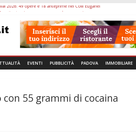
val 2026: 49 opere e 18 anteprime nei Colli Euganei
Eremitani: un’ora per osservare davvero un’opera
lle ore 21: lavoratore morto, credito sul gasolio e IA nei Comuni
va: visite ed escursioni fino a settembre
à di Padova: 5 funzionari, domande entro il 7 agosto
TTUALITÀ
EVENTI
PUBBLICITÀ
PADOVA
IMMOBILIARE
o con 55 grammi di cocaina