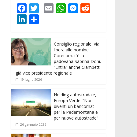
F
T
E
W
M
R
ac
w
m
h
e
e
Li
C
e
itt
ai
at
ss
d
n
o
b
er
l
s
e
di
k
n
o
A
n
t
Consiglio regionale, via
e
di
libera alle nomine
o
p
g
dI
vi
Corecom: c’è la
padovana Sabrina Doni.
k
p
er
n
di
“Entra” anche Ciambetti
già vice presidente regionale
19 luglio 2026
Holding autostradale,
Europa Verde: “Non
diventi un bancomat
per la Pedemontana e
per nuove autostrade”
26 gennaio 2026