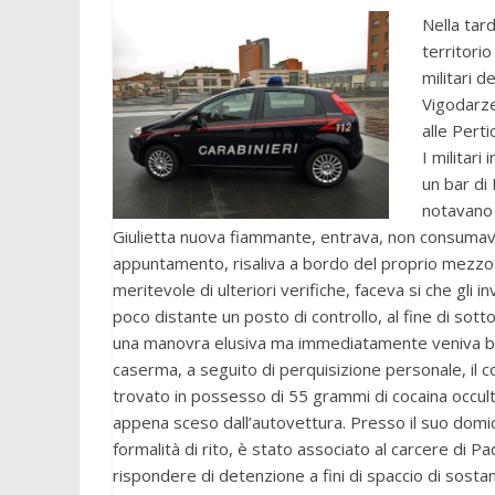
Nella tard
territori
militari d
Vigodarze
alle Perti
I militari
un bar di 
notavano 
Giulietta nuova fiammante, entrava, non consumava,
appuntamento, risaliva a bordo del proprio mezzo p
meritevole di ulteriori verifiche, faceva si che gli 
poco distante un posto di controllo, al fine di sottop
una manovra elusiva ma immediatamente veniva blocc
caserma, a seguito di perquisizione personale, il 
trovato in possesso di 55 grammi di cocaina occultat
appena sceso dall’autovettura. Presso il suo domic
formalità di rito, è stato associato al carcere di Pa
rispondere di detenzione a fini di spaccio di sost