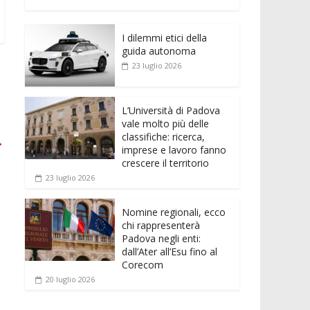
e
itt
ai
at
ss
d
n
o
b
er
l
s
e
di
k
n
o
A
n
t
I dilemmi etici della
e
di
guida autonoma
o
p
g
dI
vi
23 luglio 2026
k
p
er
n
di
L’Università di Padova
vale molto più delle
classifiche: ricerca,
→
imprese e lavoro fanno
crescere il territorio
23 luglio 2026
Nomine regionali, ecco
chi rappresenterà
Padova negli enti:
dall’Ater all’Esu fino al
Corecom
20 luglio 2026