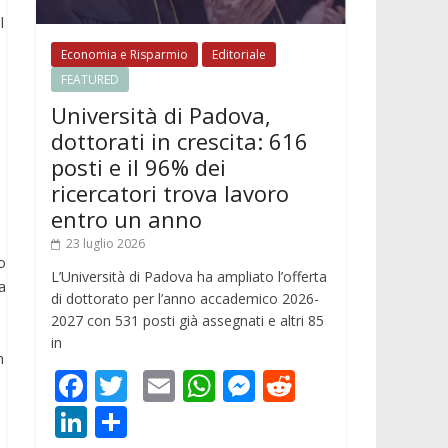
l
Economia e Risparmio
Editoriale
FEATURED
Università di Padova,
dottorati in crescita: 616
posti e il 96% dei
ricercatori trova lavoro
entro un anno
23 luglio 2026
o
L’Università di Padova ha ampliato l’offerta
a
di dottorato per l’anno accademico 2026-
2027 con 531 posti già assegnati e altri 85
in
n
F
T
E
W
M
R
ac
w
m
h
e
e
Li
C