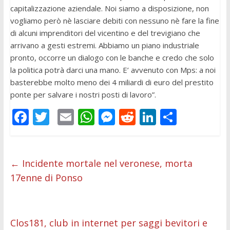
capitalizzazione aziendale. Noi siamo a disposizione, non
vogliamo però nè lasciare debiti con nessuno nè fare la fine
di alcuni imprenditori del vicentino e del trevigiano che
arrivano a gesti estremi. Abbiamo un piano industriale
pronto, occorre un dialogo con le banche e credo che solo
la politica potrà darci una mano. E’ avvenuto con Mps: a noi
basterebbe molto meno dei 4 miliardi di euro del prestito
ponte per salvare i nostri posti di lavoro”.
F
T
E
W
M
R
Li
C
ac
w
m
h
e
e
n
o
e
itt
ai
at
ss
d
k
n
b
er
l
s
e
di
e
di
←
Incidente mortale nel veronese, morta
17enne di Ponso
o
A
n
t
dI
vi
o
p
g
n
di
k
p
er
Clos181, club in internet per saggi bevitori e