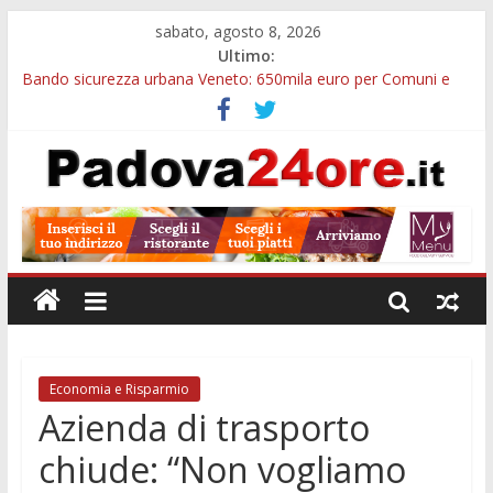
sabato, agosto 8, 2026
Ultimo:
Bando sicurezza urbana Veneto: 650mila euro per Comuni e
Polizie locali
Restauro 2026, chiuse le domande: 2,5 milioni per formare
nuove competenze in Veneto
Calici di Stelle Arzergrande: astronomia, musica e sapori al
Casone Azzurro
Notizie di Padova alle ore 10: censimento a Monselice, arresto
antidroga e siccità
Notizie di Padova alle ore 23: maltrattamenti, arresto a
Limena e progetto Cool Shop
Economia e Risparmio
Azienda di trasporto
chiude: “Non vogliamo