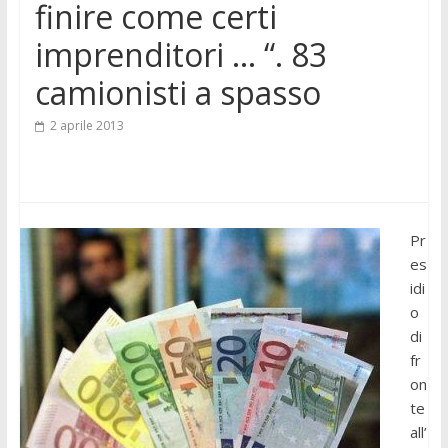
finire come certi
imprenditori … “. 83
camionisti a spasso
2 aprile 2013
Pr
es
idi
o
di
fr
on
te
all’