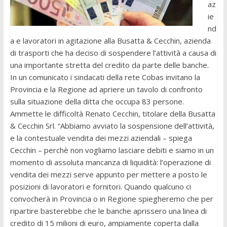
az
ie
nd
a e lavoratori in agitazione alla Busatta & Cecchin, azienda
di trasporti che ha deciso di sospendere l’attività a causa di
una importante stretta del credito da parte delle banche.
In un comunicato i sindacati della rete Cobas invitano la
Provincia e la Regione ad apriere un tavolo di confronto
sulla situazione della ditta che occupa 83 persone.
Ammette le difficoltà Renato Cecchin, titolare della Busatta
& Cecchin Srl. “Abbiamo avviato la sospensione dell’attività,
e la contestuale vendita dei mezzi aziendali – spiega
Cecchin – perchè non vogliamo lasciare debiti e siamo in un
momento di assoluta mancanza di liquidità: l’operazione di
vendita dei mezzi serve appunto per mettere a posto le
posizioni di lavoratori e fornitori. Quando qualcuno ci
convocherà in Provincia o in Regione spiegheremo che per
ripartire basterebbe che le banche aprissero una linea di
credito di 15 milioni di euro, ampiamente coperta dalla