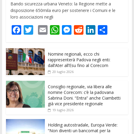
Bando sicurezza urbana Veneto: la Regione mette a
disposizione 650mila euro per sostenere i Comuni e le
loro associazioni negli
F
T
E
W
M
R
Li
C
ac
w
m
h
e
e
n
o
e
itt
ai
at
ss
d
k
n
Nomine regionali, ecco chi
b
er
l
s
e
di
e
di
rappresenterà Padova negli enti:
o
A
n
t
dI
vi
dall’Ater all’Esu fino al Corecom
20 luglio 2026
o
p
g
n
di
k
p
er
Consiglio regionale, via libera alle
nomine Corecom: c’è la padovana
Sabrina Doni. “Entra” anche Ciambetti
già vice presidente regionale
19 luglio 2026
Holding autostradale, Europa Verde:
“Non diventi un bancomat per la