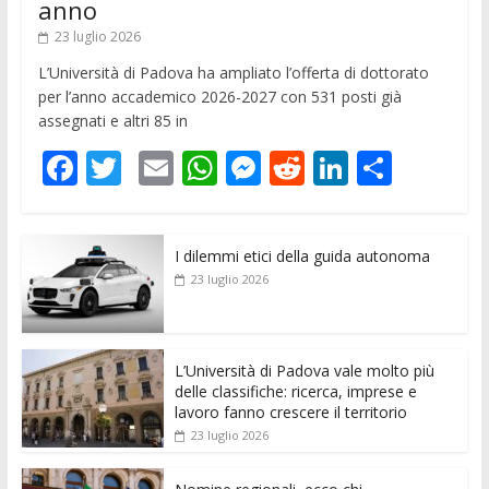
anno
23 luglio 2026
L’Università di Padova ha ampliato l’offerta di dottorato
per l’anno accademico 2026-2027 con 531 posti già
assegnati e altri 85 in
F
T
E
W
M
R
Li
C
ac
w
m
h
e
e
n
o
e
itt
ai
at
ss
d
k
n
I dilemmi etici della guida autonoma
b
er
l
s
e
di
e
di
23 luglio 2026
o
A
n
t
dI
vi
o
p
g
n
di
k
p
er
L’Università di Padova vale molto più
delle classifiche: ricerca, imprese e
lavoro fanno crescere il territorio
23 luglio 2026