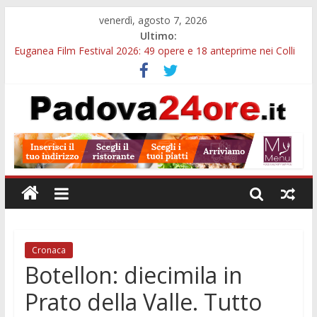
venerdì, agosto 7, 2026
Ultimo:
Euganea Film Festival 2026: 49 opere e 18 anteprime nei Colli
Euganei
Slow Looking agli Eremitani: un’ora per osservare davvero
un’opera
Notizie di Padova alle ore 21: lavoratore morto, credito sul
gasolio e IA nei Comuni
Orto Botanico Padova: visite ed escursioni fino a settembre
Concorso Università di Padova: 5 funzionari, domande entro il
7 agosto
Cronaca
Botellon: diecimila in
Prato della Valle. Tutto