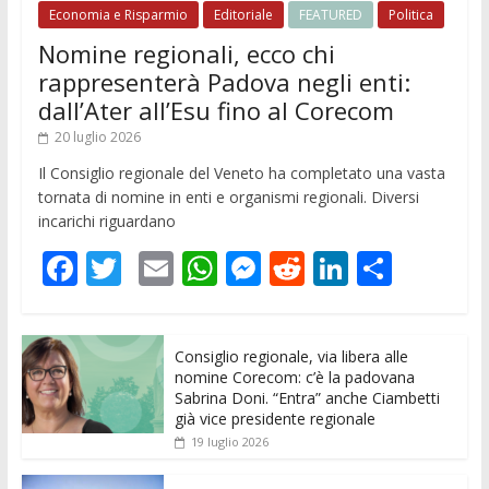
Economia e Risparmio
Editoriale
FEATURED
Politica
Nomine regionali, ecco chi
rappresenterà Padova negli enti:
dall’Ater all’Esu fino al Corecom
20 luglio 2026
Il Consiglio regionale del Veneto ha completato una vasta
tornata di nomine in enti e organismi regionali. Diversi
incarichi riguardano
F
T
E
W
M
R
Li
C
ac
w
m
h
e
e
n
o
e
itt
ai
at
ss
d
k
n
Consiglio regionale, via libera alle
b
er
l
s
e
di
e
di
nomine Corecom: c’è la padovana
o
A
n
t
dI
vi
Sabrina Doni. “Entra” anche Ciambetti
già vice presidente regionale
o
p
g
n
di
19 luglio 2026
k
p
er