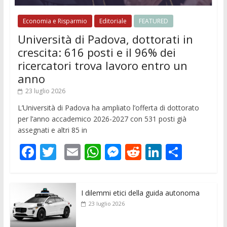
Economia e Risparmio
Editoriale
FEATURED
Università di Padova, dottorati in
crescita: 616 posti e il 96% dei
ricercatori trova lavoro entro un
anno
23 luglio 2026
L’Università di Padova ha ampliato l’offerta di dottorato
per l’anno accademico 2026-2027 con 531 posti già
assegnati e altri 85 in
F
T
E
W
M
R
Li
C
ac
w
m
h
e
e
n
o
e
itt
ai
at
ss
d
k
n
I dilemmi etici della guida autonoma
b
er
l
s
e
di
e
di
23 luglio 2026
o
A
n
t
dI
vi