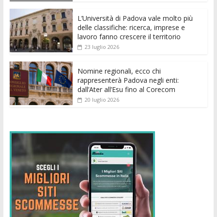
o
p
g
n
di
k
p
er
L’Università di Padova vale molto più
delle classifiche: ricerca, imprese e
lavoro fanno crescere il territorio
23 luglio 2026
Nomine regionali, ecco chi
rappresenterà Padova negli enti:
dall’Ater all’Esu fino al Corecom
20 luglio 2026