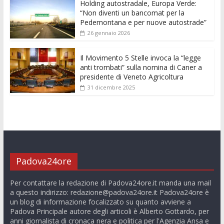
Holding autostradale, Europa Verde:
“Non diventi un bancomat per la
Pedemontana e per nuove autostrade”
26 gennaio 2026
Il Movimento 5 Stelle invoca la “legge
anti trombati” sulla nomina di Caner a
presidente di Veneto Agricoltura
31 dicembre 2025
Padova24ore
Per contattare la redazione di Padova24ore.it manda una mail
a questo indirizzo:
redazione@padova24ore.it
Padova24ore è
un blog di informazione focalizzato su quanto avviene a
Padova Principale autore degli articoli è Alberto Gottardo, per
anni giornalista di cronaca nera e politica per l'Agenzia Ansa e